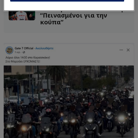
Aνυπομονεί ο Μιλουτίνοφ -
“Πεινασμένοι για την
κούπα”