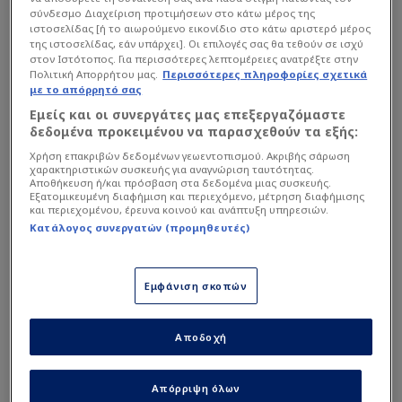
σύνδεσμο Διαχείριση προτιμήσεων στο κάτω μέρος της
ιστοσελίδας [ή το αιωρούμενο εικονίδιο στο κάτω αριστερό μέρος
της ιστοσελίδας, εάν υπάρχει]. Οι επιλογές σας θα τεθούν σε ισχύ
στον Ιστότοπος. Για περισσότερες λεπτομέρειες ανατρέξτε στην
Πολιτική Απορρήτου μας.
Περισσότερες πληροφορίες σχετικά
με το απόρρητό σας
Εμείς και οι συνεργάτες μας επεξεργαζόμαστε
δεδομένα προκειμένου να παρασχεθούν τα εξής:
Χρήση επακριβών δεδομένων γεωεντοπισμού. Ακριβής σάρωση
Ο κόσμος του Ολυμπιακού αναμένεται να βάψει
χαρακτηριστικών συσκευής για αναγνώριση ταυτότητας.
στα ερυθρόλευκα το Μαρούσι και η Θύρα 7 με
Αποθήκευση ή/και πρόσβαση στα δεδομένα μιας συσκευής.
Εξατομικευμένη διαφήμιση και περιεχόμενο, μέτρηση διαφήμισης
ανακοίνωσή της καλεί τον κόσμο στις 14.00 στο
και περιεχομένου, έρευνα κοινού και ανάπτυξη υπηρεσιών.
Γεώργιος Καραϊσκάκης και από εκεί θα ξεκινήσει η
Κατάλογος συνεργατών (προμηθευτές)
πορεία για το T-Center.
Εμφάνιση σκοπών
Διαβάστε επίσης...
Αποδοχή
Αισιόδοξος ο Πρίντεζης για
κούπα - Η συμβουλή στον
Ολυμπιακό
Απόρριψη όλων