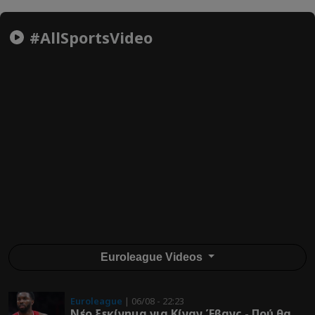
#AllSportsVideo
Euroleague Videos
Euroleague
| 06/08 - 22:23
Νέο ξεκίνημα για Κίναν Έβανς - Πού θα