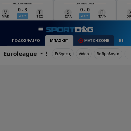
UEFA EUROPA LEAGUE
UEFA EUROPA LEAGUE
0 - 0
0 - 1
Σ
Π
Χ
Μ
Λ
ΣΆΛ
ΠΆΦ
ΧΡΆ
ΜΠΕ
ΛΊΝ
ΤΕΛ
ΤΕΛ
ΠΟΔΟΣΦΑΙΡΟ
ΜΠΑΣΚΕΤ
MATCHZONE
ΒΙΝΤ
Euroleague
Ειδήσεις
Video
Βαθμολογία
Π