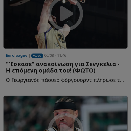
Euroleague
|
06/08 - 11:46
VIDEO
"Έσκασε" ανακοίνωση για Σενγκέλια -
Η επόμενη ομάδα του! (ΦΩΤΟ)
Ο Γεωργιανός πάουερ φόργουορντ πλήρωσε το buy out του σ...