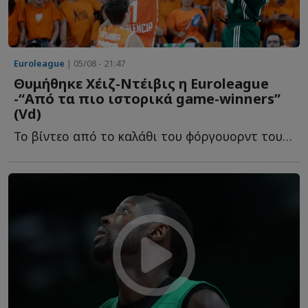
Euroleague
| 05/08 - 21:47
Θυμήθηκε Χέιζ-Ντέιβις η Euroleague
-“Από τα πιο ιστορικά game-winners”
(Vd)
To βίντεο από το καλάθι του φόργουορντ του Παναθηναϊκού, π...