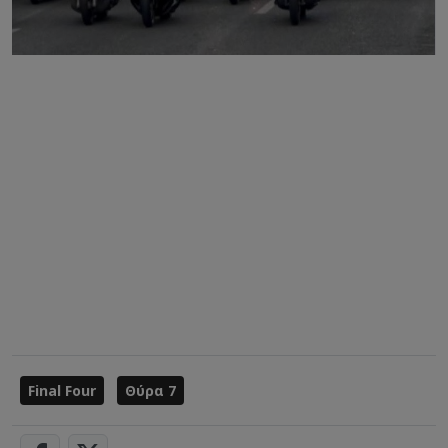
Final Four
Θύρα 7