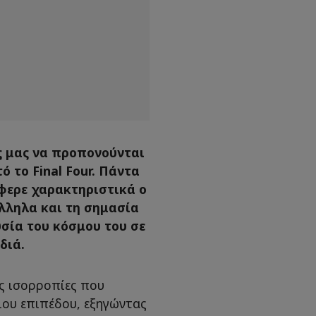
ες μας να προπονούνται
ό το Final Four. Πάντα
έφερε χαρακτηριστικά ο
άλληλα και τη σημασία
σία του κόσμου του σε
διά.
ς ισορροπίες που
ιου επιπέδου, εξηγώντας