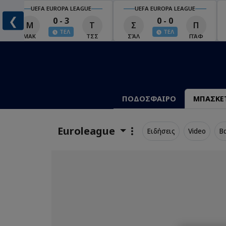
UEFA EUROPA LEAGUE
UEFA EUROPA LEAGUE
❮
0 - 3
0 - 0
Μ
Τ
Σ
Π
ΤΕΛ
ΤΕΛ
ΜΑΚ
ΤΣΣ
ΣΆΛ
ΠΆΦ
ΠΟΔΟΣΦΑΙΡΟ
ΜΠΑΣΚΕ
Euroleague
Ειδήσεις
Video
Β