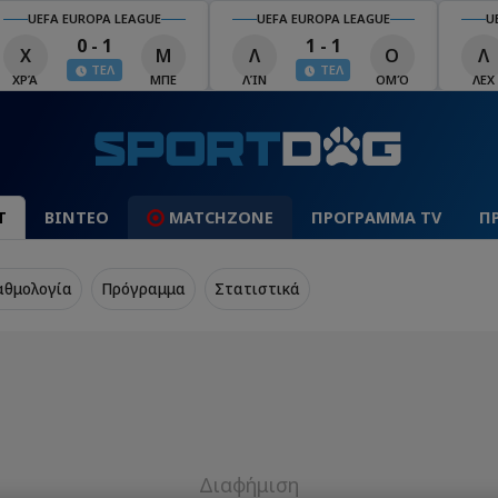
UEFA EUROPA LEAGUE
UEFA EUROPA LEAGUE
U
0 - 1
1 - 1
Χ
Μ
Λ
Ο
Λ
ΤΕΛ
ΤΕΛ
ΧΡΆ
ΜΠΕ
ΛΊΝ
ΟΜΌ
ΛΕΧ
Τ
ΒΙΝΤΕΟ
MATCHZONE
ΠΡΟΓΡΑΜΜΑ TV
Π
αθμολογία
Πρόγραμμα
Στατιστικά