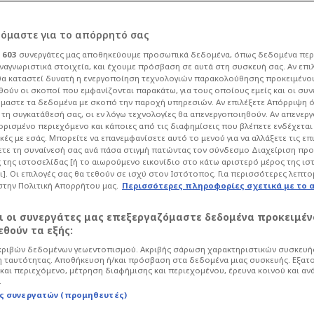
ρόμαστε για το απόρρητό σας
ι
603
συνεργάτες μας αποθηκεύουμε προσωπικά δεδομένα, όπως δεδομένα περ
ναγνωριστικά στοιχεία, και έχουμε πρόσβαση σε αυτά στη συσκευή σας. Αν επι
α καταστεί δυνατή η ενεργοποίηση τεχνολογιών παρακολούθησης προκειμένο
α μείνουμε στο
ούν οι σκοποί που εμφανίζονται παρακάτω, για τους οποίους εμείς και οι συν
μαστε τα δεδομένα με σκοπό την παροχή υπηρεσιών. Αν επιλέξετε Απόρριψη 
τη συγκατάθεσή σας, οι εν λόγω τεχνολογίες θα απενεργοποιηθούν. Αν απενερ
για τον κόσμο του
 ορισμένο περιεχόμενο και κάποιες από τις διαφημίσεις που βλέπετε ενδέχεται 
κές με εσάς. Μπορείτε να επανεμφανίσετε αυτό το μενού για να αλλάξετε τις επ
τε τη συναίνεσή σας ανά πάσα στιγμή πατώντας τον σύνδεσμο Διαχείριση πρ
 της ιστοσελίδας [ή το αιωρούμενο εικονίδιο στο κάτω αριστερό μέρος της ισ
ι]. Οι επιλογές σας θα τεθούν σε ισχύ στον Ιστότοπος. Για περισσότερες λεπτο
στην Πολιτική Απορρήτου μας.
Περισσότερες πληροφορίες σχετικά με το 
00
Μπάσκετ
Euroleague
αι οι συνεργάτες μας επεξεργαζόμαστε δεδομένα προκειμέν
ομάδας του εμφανίστηκε ο Γιώργος
θούν τα εξής:
εγάλο ημιτελικό του F4 απέναντι στη
ριβών δεδομένων γεωεντοπισμού. Ακριβής σάρωση χαρακτηριστικών συσκευής
 ταυτότητας. Αποθήκευση ή/και πρόσβαση στα δεδομένα μιας συσκευής. Εξατ
και περιεχόμενο, μέτρηση διαφήμισης και περιεχομένου, έρευνα κοινού και αν
.
ς συνεργατών (προμηθευτές)