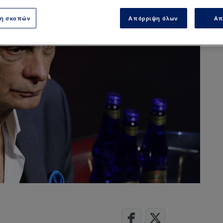
ση σκοπών
Απόρριψη όλων
Απ