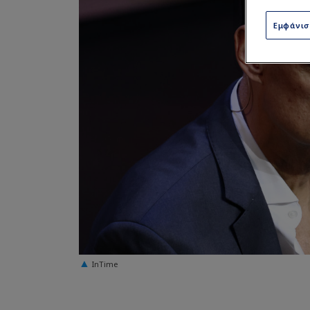
Εμφάνι
InTime