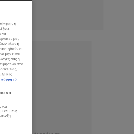
ιήγησης ή
λέξετε
υ να
εργάτες μας
όλων όλων ή
γοποιηθούν οι
να μην είναι
ιλογές σας ή
οτιμήσεων στο
τοσελίδας,
μέρειες
απόρρητό
ου να
 για
ομικευμένη
άπτυξη