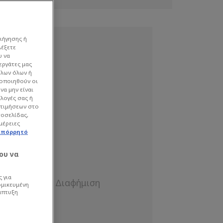
ιήγησης ή
λέξετε
υ να
εργάτες μας
όλων όλων ή
γοποιηθούν οι
να μην είναι
ιλογές σας ή
οτιμήσεων στο
τοσελίδας,
μέρειες
απόρρητό
ου να
 για
ομικευμένη
άπτυξη