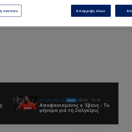
ση σκοπών
Απόρριψη όλων
Απ
Euroleague
|
08/08 - 16:28
VIDEO
η:
Αποφασισμένος ο Έβανς - Το
μήνυμα για τη Ζαλγκίρις