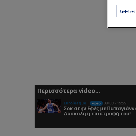
Εμφάνι
Περισσότερα video...
Euroleague
|
08/08 - 19:59
VIDEO
Σοκ στην Εφές με Παπαγιάνν
Δύσκολη η επιστροφή του!