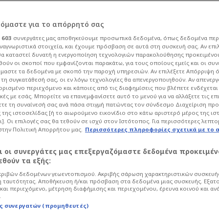
ο οι Αγγελόπουλοι:
ρόμαστε για το απόρρητό σας
ι
603
συνεργάτες μας αποθηκεύουμε προσωπικά δεδομένα, όπως δεδομένα περ
α καπάκια μπαμ με
ναγνωριστικά στοιχεία, και έχουμε πρόσβαση σε αυτά στη συσκευή σας. Αν επι
α καταστεί δυνατή η ενεργοποίηση τεχνολογιών παρακολούθησης προκειμένο
ούν οι σκοποί που εμφανίζονται παρακάτω, για τους οποίους εμείς και οι συν
μαστε τα δεδομένα με σκοπό την παροχή υπηρεσιών. Αν επιλέξετε Απόρριψη 
τη συγκατάθεσή σας, οι εν λόγω τεχνολογίες θα απενεργοποιηθούν. Αν απενερ
 ορισμένο περιεχόμενο και κάποιες από τις διαφημίσεις που βλέπετε ενδέχεται 
κές με εσάς. Μπορείτε να επανεμφανίσετε αυτό το μενού για να αλλάξετε τις επ
20
Μπάσκετ
Euroleague
τε τη συναίνεσή σας ανά πάσα στιγμή πατώντας τον σύνδεσμο Διαχείριση πρ
 της ιστοσελίδας [ή το αιωρούμενο εικονίδιο στο κάτω αριστερό μέρος της ισ
ς Ευρώπης και οι αδερφοί
ι]. Οι επιλογές σας θα τεθούν σε ισχύ στον Ιστότοπος. Για περισσότερες λεπτο
 να ολοκληρώσουν μία τεράστια
στην Πολιτική Απορρήτου μας.
Περισσότερες πληροφορίες σχετικά με το 
αι οι συνεργάτες μας επεξεργαζόμαστε δεδομένα προκειμέν
θούν τα εξής:
ριβών δεδομένων γεωεντοπισμού. Ακριβής σάρωση χαρακτηριστικών συσκευής
 ταυτότητας. Αποθήκευση ή/και πρόσβαση στα δεδομένα μιας συσκευής. Εξατ
και περιεχόμενο, μέτρηση διαφήμισης και περιεχομένου, έρευνα κοινού και αν
.
ς συνεργατών (προμηθευτές)