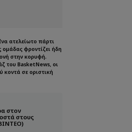
 ένα ατελείωτο πάρτι
ς ομάδας φροντίζει ήδη
μονή στην κορυφή.
ζ του BasketNews, οι
ύ κοντά σε οριστική
ρα στον
οστά στους
ΒΙΝΤΕΟ)