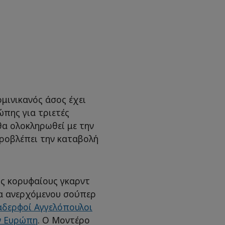
μινικανός άσος έχει
πης για τριετές
θα ολοκληρωθεί με την
προβλέπει την καταβολή
ς κορυφαίους γκαρντ
να ανερχόμενου σούπερ
αδερφοί Αγγελόπουλοι
ν Ευρώπη
. Ο Μοντέρο