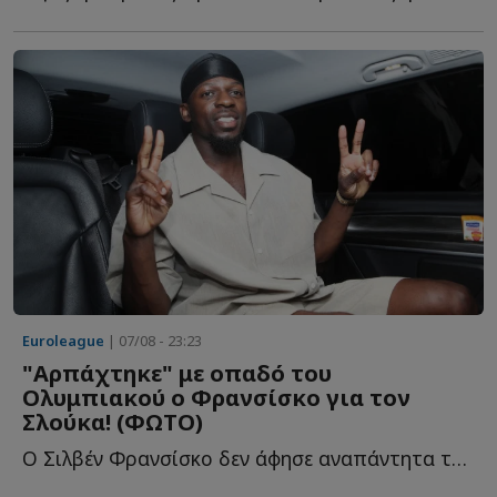
Euroleague
| 07/08 - 23:23
"Αρπάχτηκε" με οπαδό του
Ολυμπιακού ο Φρανσίσκο για τον
Σλούκα! (ΦΩΤΟ)
Ο Σιλβέν Φρανσίσκο δεν άφησε αναπάντητα τα όσα έγραψε φ...