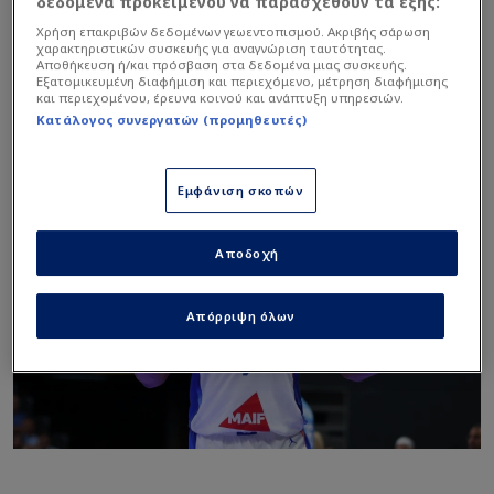
δεδομένα προκειμένου να παρασχεθούν τα εξής:
την πόρτα της επιστροφής στην Ευρώπη,
Χρήση επακριβών δεδομένων γεωεντοπισμού. Ακριβής σάρωση
ξεκαθαρίζοντας πως θα εξετάσει όλα τα
χαρακτηριστικών συσκευής για αναγνώριση ταυτότητας.
Αποθήκευση ή/και πρόσβαση στα δεδομένα μιας συσκευής.
ενδεχόμενα εφόσον δεν προκύψει κάποια
Εξατομικευμένη διαφήμιση και περιεχόμενο, μέτρηση διαφήμισης
και περιεχομένου, έρευνα κοινού και ανάπτυξη υπηρεσιών.
πρόταση από ομάδα του
NBA
που να
Κατάλογος συνεργατών (προμηθευτές)
ανταποκρίνεται στις προσδοκίες του.
Εμφάνιση σκοπών
Αποδοχή
Απόρριψη όλων