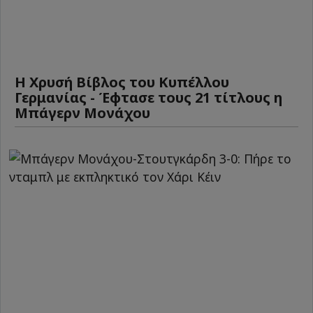
Η Χρυσή Βίβλος του Κυπέλλου
Γερμανίας - Έφτασε τους 21 τίτλους η
Μπάγερν Μονάχου