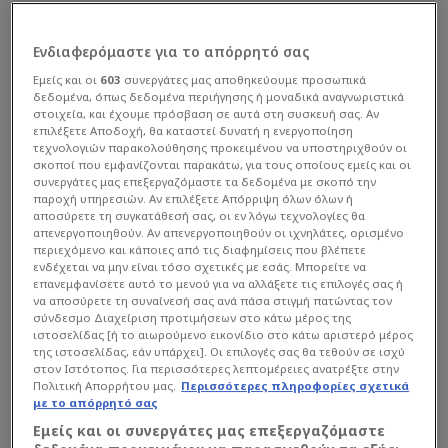
Ενδιαφερόμαστε για το απόρρητό σας
Εμείς και οι
603
συνεργάτες μας αποθηκεύουμε προσωπικά
δεδομένα, όπως δεδομένα περιήγησης ή μοναδικά αναγνωριστικά
στοιχεία, και έχουμε πρόσβαση σε αυτά στη συσκευή σας. Αν
επιλέξετε Αποδοχή, θα καταστεί δυνατή η ενεργοποίηση
τεχνολογιών παρακολούθησης προκειμένου να υποστηριχθούν οι
σκοποί που εμφανίζονται παρακάτω, για τους οποίους εμείς και οι
συνεργάτες μας επεξεργαζόμαστε τα δεδομένα με σκοπό την
παροχή υπηρεσιών. Αν επιλέξετε Απόρριψη όλων όλων ή
αποσύρετε τη συγκατάθεσή σας, οι εν λόγω τεχνολογίες θα
απενεργοποιηθούν. Αν απενεργοποιηθούν οι ιχνηλάτες, ορισμένο
περιεχόμενο και κάποιες από τις διαφημίσεις που βλέπετε
ενδέχεται να μην είναι τόσο σχετικές με εσάς. Μπορείτε να
επανεμφανίσετε αυτό το μενού για να αλλάξετε τις επιλογές σας ή
να αποσύρετε τη συναίνεσή σας ανά πάσα στιγμή πατώντας τον
σύνδεσμο Διαχείριση προτιμήσεων στο κάτω μέρος της
ιστοσελίδας [ή το αιωρούμενο εικονίδιο στο κάτω αριστερό μέρος
της ιστοσελίδας, εάν υπάρχει]. Οι επιλογές σας θα τεθούν σε ισχύ
στον Ιστότοπος. Για περισσότερες λεπτομέρειες ανατρέξτε στην
Πολιτική Απορρήτου μας.
Περισσότερες πληροφορίες σχετικά
με το απόρρητό σας
Εμείς και οι συνεργάτες μας επεξεργαζόμαστε
Παράλληλα, ο Γιαμπουσέλε δεν έκλεισε οριστικά