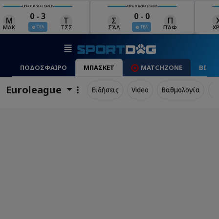
UEFA EUROPA LEAGUE
UEFA EUROPA LEAGUE
0 - 0
0 - 1
Σ
Π
Χ
Μ
Λ
ΣΆΛ
ΠΆΦ
ΧΡΆ
ΜΠΕ
ΛΊΝ
ΤΕΛ
ΤΕΛ
ΠΟΔΟΣΦΑΙΡΟ
ΜΠΑΣΚΕΤ
MATCHZONE
ΒΙΝΤ
Euroleague
Ειδήσεις
Video
Βαθμολογία
Π