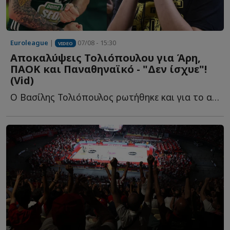
Euroleague
|
07/08 - 15:30
VIDEO
Αποκαλύψεις Τολιόπουλου για Άρη,
ΠΑΟΚ και Παναθηναϊκό - "Δεν ίσχυε"!
(Vid)
Ο Βασίλης Τολιόπουλος ρωτήθηκε και για το αν η απόφασή τ...