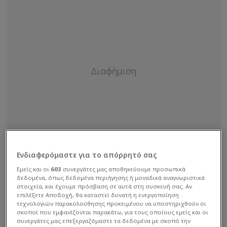
Ενδιαφερόμαστε για το απόρρητό σας
Εμείς και οι
603
συνεργάτες μας αποθηκεύουμε προσωπικά
δεδομένα, όπως δεδομένα περιήγησης ή μοναδικά αναγνωριστικά
στοιχεία, και έχουμε πρόσβαση σε αυτά στη συσκευή σας. Αν
επιλέξετε Αποδοχή, θα καταστεί δυνατή η ενεργοποίηση
τεχνολογιών παρακολούθησης προκειμένου να υποστηριχθούν οι
σκοποί που εμφανίζονται παρακάτω, για τους οποίους εμείς και οι
συνεργάτες μας επεξεργαζόμαστε τα δεδομένα με σκοπό την