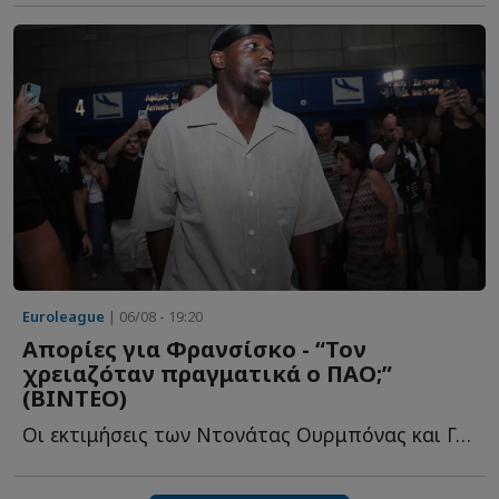
Euroleague
| 06/08 - 19:20
Απορίες για Φρανσίσκο - “Τον
χρειαζόταν πραγματικά ο ΠΑΟ;”
(ΒΙΝΤΕΟ)
Oι εκτιμήσεις των Ντονάτας Ουρμπόνας και Γκίτις Μπλαζεβίτσιους γ...