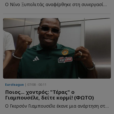
Ο Νίνο Ξυπολιτάς αναφέρθηκε στη συνεργασία του με τον Δ...
Euroleague
| 07/08 - 00:11
Ποιος... χοντρός; "Τέρας" ο
Γιαμπουσέλε, δείτε κορμί! (ΦΩΤΟ)
Ο Γκερσόν Γιαμπουσέλε έκανε μια ανάρτηση στα social media, κ...