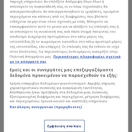
παροχή υπηρεσιών. Αν επιλέξετε Απόρριψη όλων όλων ή
αποσύρετε τη συγκατάθεσή σας, οι εν λόγω τεχνολογίες θα
απενεργοποιηθούν. Αν απενεργοποιηθούν οι ιχνηλάτες, ορισμένο
περιεχόμενο και κάποιες από τις διαφημίσεις που βλέπετε
ενδέχεται να μην είναι τόσο σχετικές με εσάς. Μπορείτε να
επανεμφανίσετε αυτό το μενού για να αλλάξετε τις επιλογές σας ή
να αποσύρετε τη συναίνεσή σας ανά πάσα στιγμή πατώντας τον
σύνδεσμο Διαχείριση προτιμήσεων στο κάτω μέρος της
ιστοσελίδας [ή το αιωρούμενο εικονίδιο στο κάτω αριστερό μέρος
της ιστοσελίδας, εάν υπάρχει]. Οι επιλογές σας θα τεθούν σε ισχύ
στον Ιστότοπος. Για περισσότερες λεπτομέρειες ανατρέξτε στην
Πολιτική Απορρήτου μας.
Περισσότερες πληροφορίες σχετικά
με το απόρρητό σας
Εμείς και οι συνεργάτες μας επεξεργαζόμαστε
δεδομένα προκειμένου να παρασχεθούν τα εξής:
Χρήση επακριβών δεδομένων γεωεντοπισμού. Ακριβής σάρωση
AP
χαρακτηριστικών συσκευής για αναγνώριση ταυτότητας.
Αποθήκευση ή/και πρόσβαση στα δεδομένα μιας συσκευής.
«Οι ομάδες θα αρχίσουν να
Εξατομικευμένη διαφήμιση και περιεχόμενο, μέτρηση διαφήμισης
λειτουργούν όπως και στο ΝΒΑ»
και περιεχομένου, έρευνα κοινού και ανάπτυξη υπηρεσιών.
Κατάλογος συνεργατών (προμηθευτές)
«Είναι πολύ απλό. Γιατί οι σύλλογοι χάνουν χρήματα;
Εμφάνιση σκοπών
Χάνουν χρήματα επειδή υπάρχει κάποιος που ξοδεύει