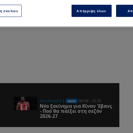
ση σκοπών
Απόρριψη όλων
Απ
Euroleague
|
06/08 - 22:23
VIDEO
Νέο ξεκίνημα για Κίναν Έβανς
- Πού θα παίξει στη σεζόν
2026-27