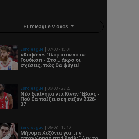
Euroleague Videos
Euroleague
| 07/08 - 15:01
«Καψόνι» Ολυμπιακού σε
Γουόκαπ - Στα... άκρα οι
σχέσεις, πώς θα φύγει!
Euroleague
| 06/08 - 22:23
Νέο ξεκίνημα για Κίναν Έβανς -
Πού θα παίξει στη σεζόν 2026-
27
Euroleague
| 06/08 - 12:10
Μήνυμα Χεζόνια για την
αποχώρηση από Ρεάλ: "Δεν το