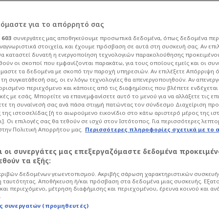
νία-έκπληξη: Δίνει
ρόμαστε για το απόρρητό σας
ι
603
συνεργάτες μας αποθηκεύουμε προσωπικά δεδομένα, όπως δεδομένα περ
φαία μεταγραφή ο
ναγνωριστικά στοιχεία, και έχουμε πρόσβαση σε αυτά στη συσκευή σας. Αν επι
α καταστεί δυνατή η ενεργοποίηση τεχνολογιών παρακολούθησης προκειμένο
ούν οι σκοποί που εμφανίζονται παρακάτω, για τους οποίους εμείς και οι συν
μαστε τα δεδομένα με σκοπό την παροχή υπηρεσιών. Αν επιλέξετε Απόρριψη 
τη συγκατάθεσή σας, οι εν λόγω τεχνολογίες θα απενεργοποιηθούν. Αν απενερ
 ορισμένο περιεχόμενο και κάποιες από τις διαφημίσεις που βλέπετε ενδέχεται 
κές με εσάς. Μπορείτε να επανεμφανίσετε αυτό το μενού για να αλλάξετε τις επ
56
Μπάσκετ
Euroleague
τε τη συναίνεσή σας ανά πάσα στιγμή πατώντας τον σύνδεσμο Διαχείριση πρ
 της ιστοσελίδας [ή το αιωρούμενο εικονίδιο στο κάτω αριστερό μέρος της ισ
αρό τραυματισμό του θα χρειαστεί
ι]. Οι επιλογές σας θα τεθούν σε ισχύ στον Ιστότοπος. Για περισσότερες λεπτο
ς τον βρει ως δανεικός από τον
στην Πολιτική Απορρήτου μας.
Περισσότερες πληροφορίες σχετικά με το 
αι οι συνεργάτες μας επεξεργαζόμαστε δεδομένα προκειμέν
θούν τα εξής:
ριβών δεδομένων γεωεντοπισμού. Ακριβής σάρωση χαρακτηριστικών συσκευής
 ταυτότητας. Αποθήκευση ή/και πρόσβαση στα δεδομένα μιας συσκευής. Εξατ
και περιεχόμενο, μέτρηση διαφήμισης και περιεχομένου, έρευνα κοινού και αν
.
ς συνεργατών (προμηθευτές)