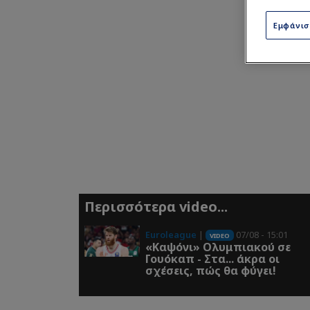
Εμφάνι
Περισσότερα video...
Euroleague
|
07/08 - 15:01
VIDEO
«Καψόνι» Ολυμπιακού σε
Γουόκαπ - Στα... άκρα οι
σχέσεις, πώς θα φύγει!