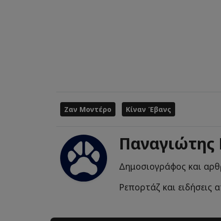
Ζαν Μοντέρο
Κίναν Έβανς
Παναγιώτης
Δημοσιογράφος και αρθ
Ρεπορτάζ και ειδήσεις α