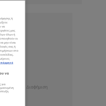
ιήγησης ή
λέξετε
υ να
εργάτες μας
όλων όλων ή
γοποιηθούν οι
να μην είναι
ιλογές σας ή
οτιμήσεων στο
τοσελίδας,
μέρειες
απόρρητό
ου να
 για
ομικευμένη
άπτυξη