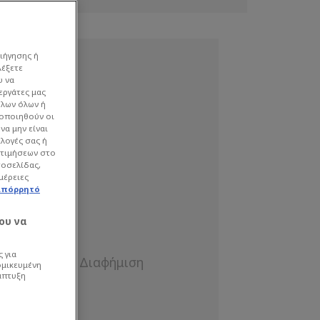
ιήγησης ή
λέξετε
υ να
εργάτες μας
όλων όλων ή
γοποιηθούν οι
να μην είναι
ιλογές σας ή
οτιμήσεων στο
τοσελίδας,
μέρειες
απόρρητό
ου να
 για
ομικευμένη
άπτυξη