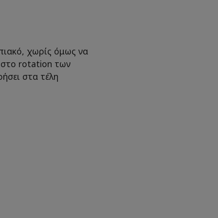
μπιακό, χωρίς όμως να
στο rotation των
ήσει στα τέλη