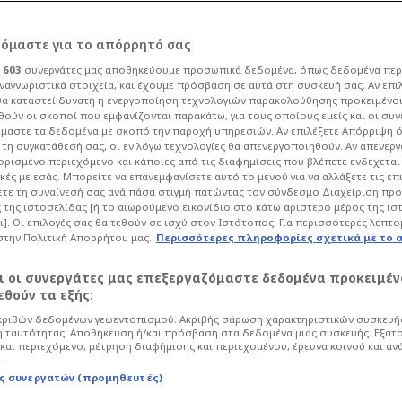
 ούτε στην Εφές ο
ρόμαστε για το απόρρητό σας
ι
603
συνεργάτες μας αποθηκεύουμε προσωπικά δεδομένα, όπως δεδομένα περ
ύ θα παίξει μπάσκετ
ναγνωριστικά στοιχεία, και έχουμε πρόσβαση σε αυτά στη συσκευή σας. Αν επι
α καταστεί δυνατή η ενεργοποίηση τεχνολογιών παρακολούθησης προκειμένο
ούν οι σκοποί που εμφανίζονται παρακάτω, για τους οποίους εμείς και οι συν
μαστε τα δεδομένα με σκοπό την παροχή υπηρεσιών. Αν επιλέξετε Απόρριψη 
τη συγκατάθεσή σας, οι εν λόγω τεχνολογίες θα απενεργοποιηθούν. Αν απενερ
 ορισμένο περιεχόμενο και κάποιες από τις διαφημίσεις που βλέπετε ενδέχεται 
κές με εσάς. Μπορείτε να επανεμφανίσετε αυτό το μενού για να αλλάξετε τις επ
15
Μπάσκετ
Euroleague
τε τη συναίνεσή σας ανά πάσα στιγμή πατώντας τον σύνδεσμο Διαχείριση πρ
 της ιστοσελίδας [ή το αιωρούμενο εικονίδιο στο κάτω αριστερό μέρος της ισ
και επίσημα ο Σέιμπεν Λι, με τον
ι]. Οι επιλογές σας θα τεθούν σε ισχύ στον Ιστότοπος. Για περισσότερες λεπτο
πλέον πολύ κοντά στην Ζαλγκίρις
στην Πολιτική Απορρήτου μας.
Περισσότερες πληροφορίες σχετικά με το 
αι οι συνεργάτες μας επεξεργαζόμαστε δεδομένα προκειμέν
θούν τα εξής:
ριβών δεδομένων γεωεντοπισμού. Ακριβής σάρωση χαρακτηριστικών συσκευής
 ταυτότητας. Αποθήκευση ή/και πρόσβαση στα δεδομένα μιας συσκευής. Εξατ
και περιεχόμενο, μέτρηση διαφήμισης και περιεχομένου, έρευνα κοινού και αν
.
ς συνεργατών (προμηθευτές)