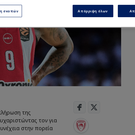
ση σκοπών
Απόρριψη όλων
Απ
κλήρωση της
ευχαριστώντας τον για
υνέχεια στην πορεία