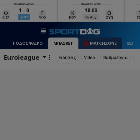
UEFA EUROPA LEAGUE
UEFA EUROPA LEAGUE
18:00
19:00
Κ
Ο
Γ
Ρ
Μ
06 Αυγ
06 Αυγ
ΚΟΥ
ΟΥΝ
ΓΙΑ
ΡΈΙ
ΜΑ
ΠΟΔΟΣΦΑΙΡΟ
ΜΠΑΣΚΕΤ
MATCHZONE
ΒΙΝΤ
Euroleague
Ειδήσεις
Video
Βαθμολογία
Π