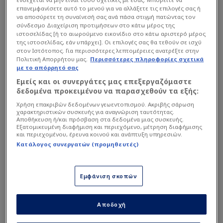
επανεμφανίσετε αυτό το μενού για να αλλάξετε τις επιλογές σας ή
να αποσύρετε τη συναίνεσή σας ανά πάσα στιγμή πατώντας τον
σύνδεσμο Διαχείριση προτιμήσεων στο κάτω μέρος της
ιστοσελίδας [ή το αιωρούμενο εικονίδιο στο κάτω αριστερό μέρος
της ιστοσελίδας, εάν υπάρχει]. Οι επιλογές σας θα τεθούν σε ισχύ
στον Ιστότοπος. Για περισσότερες λεπτομέρειες ανατρέξτε στην
Πολιτική Απορρήτου μας.
Περισσότερες πληροφορίες σχετικά
με το απόρρητό σας
Εμείς και οι συνεργάτες μας επεξεργαζόμαστε
δεδομένα προκειμένου να παρασχεθούν τα εξής:
Κατά την διάρκεια της συνέντευξης Τύπου μετά
Χρήση επακριβών δεδομένων γεωεντοπισμού. Ακριβής σάρωση
χαρακτηριστικών συσκευής για αναγνώριση ταυτότητας.
την κατάκτηση του πρωταθλήματος εναντίον του
Αποθήκευση ή/και πρόσβαση στα δεδομένα μιας συσκευής.
Εξατομικευμένη διαφήμιση και περιεχόμενο, μέτρηση διαφήμισης
Παναθηναϊκού ο τεχνικός των
και περιεχομένου, έρευνα κοινού και ανάπτυξη υπηρεσιών.
Πειραιωτών αναφέρθηκε στον τρόπο με τον
Κατάλογος συνεργατών (προμηθευτές)
οποίο ενημερώθηκε για την απόκτηση του Γάλλου
αστέρα, προκαλώντας αίσθηση με τα λεγόμενά
Εμφάνιση σκοπών
του.
Αποδοχή
Διαβάστε επίσης...