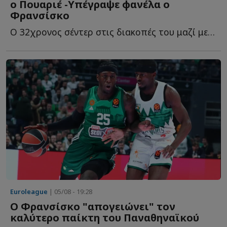
ο Πουαριέ -Υπέγραψε φανέλα ο
Φρανσίσκo
Ο 32χρονος σέντερ στις διακοπές του μαζί με τους συμπατριώτες τ...
Euroleague
| 05/08 - 19:28
Ο Φρανσίσκο "απογειώνει" τον
καλύτερο παίκτη του Παναθηναϊκού