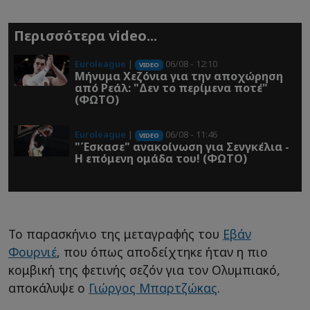
Περισσότερα video...
Euroleague
|
06/08 - 12:10
VIDEO
Μήνυμα Χεζόνια για την αποχώρηση
από Ρεάλ: "Δεν το περίμενα ποτέ"
(ΦΩΤΟ)
Euroleague
|
06/08 - 11:46
VIDEO
"Έσκασε" ανακοίνωση για Σενγκέλια -
Η επόμενη ομάδα του! (ΦΩΤΟ)
Το παρασκήνιο της μεταγραφής του
Εβάν
Φουρνιέ
, που όπως αποδείχτηκε ήταν η πιο
κομβική της φετινής σεζόν για τον Ολυμπιακό,
αποκάλυψε ο
Γιώργος Μπαρτζώκας
.