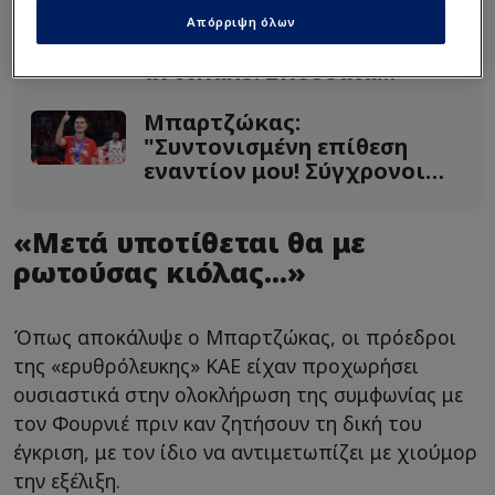
Φουρνιέ: "Ήταν δύσκολο
Απόρριψη όλων
απέναντι σε σκληρό
αντίπαλο! Σπουδαία
χρονιά"
Μπαρτζώκας:
"Συντονισμένη επίθεση
εναντίον μου! Σύγχρονοι
Γκέμπελς..."
«Μετά υποτίθεται θα με
ρωτούσας κιόλας...»
Όπως αποκάλυψε ο Μπαρτζώκας, οι πρόεδροι
της «ερυθρόλευκης» ΚΑΕ είχαν προχωρήσει
ουσιαστικά στην ολοκλήρωση της συμφωνίας με
τον Φουρνιέ πριν καν ζητήσουν τη δική του
έγκριση, με τον ίδιο να αντιμετωπίζει με χιούμορ
την εξέλιξη.