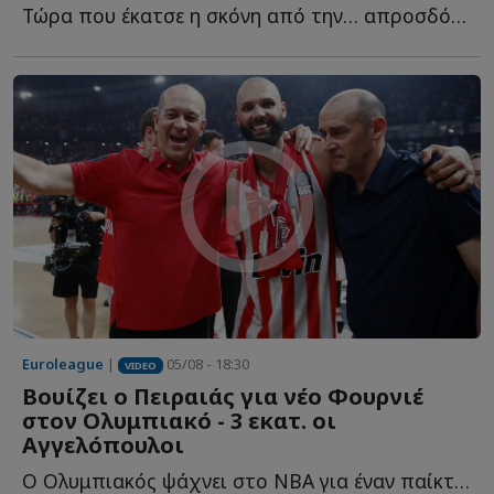
Τώρα που έκατσε η σκόνη από την… απροσδόκητη προσθήκη τ...
Euroleague
|
05/08 - 18:30
VIDEO
Βουίζει ο Πειραιάς για νέο Φουρνιέ
στον Ολυμπιακό - 3 εκατ. οι
Αγγελόπουλοι
Ο Ολυμπιακός ψάχνει στο NBA για έναν παίκτη που θα... κουμπώσει σ...