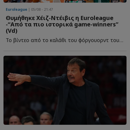
Euroleague
| 05/08 - 21:47
Θυμήθηκε Χέιζ-Ντέιβις η Euroleague
-“Από τα πιο ιστορικά game-winners”
(Vd)
To βίντεο από το καλάθι του φόργουορντ του Παναθηναϊκού, π...