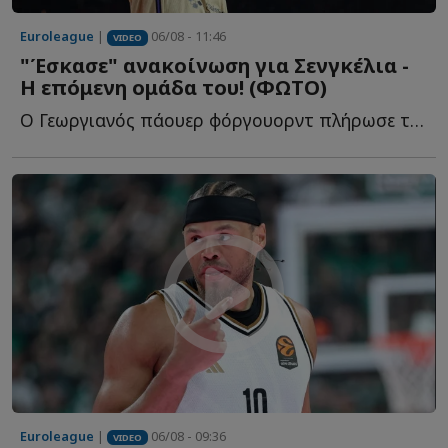
Euroleague
|
06/08 - 11:46
VIDEO
"Έσκασε" ανακοίνωση για Σενγκέλια -
Η επόμενη ομάδα του! (ΦΩΤΟ)
Ο Γεωργιανός πάουερ φόργουορντ πλήρωσε το buy out του σ...
Euroleague
|
06/08 - 09:36
VIDEO