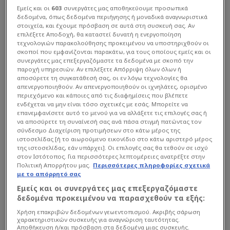
Εμείς και οι
603
συνεργάτες μας αποθηκεύουμε προσωπικά
δεδομένα, όπως δεδομένα περιήγησης ή μοναδικά αναγνωριστικά
στοιχεία, και έχουμε πρόσβαση σε αυτά στη συσκευή σας. Αν
επιλέξετε Αποδοχή, θα καταστεί δυνατή η ενεργοποίηση
τεχνολογιών παρακολούθησης προκειμένου να υποστηριχθούν οι
σκοποί που εμφανίζονται παρακάτω, για τους οποίους εμείς και οι
συνεργάτες μας επεξεργαζόμαστε τα δεδομένα με σκοπό την
παροχή υπηρεσιών. Αν επιλέξετε Απόρριψη όλων όλων ή
αποσύρετε τη συγκατάθεσή σας, οι εν λόγω τεχνολογίες θα
απενεργοποιηθούν. Αν απενεργοποιηθούν οι ιχνηλάτες, ορισμένο
περιεχόμενο και κάποιες από τις διαφημίσεις που βλέπετε
ενδέχεται να μην είναι τόσο σχετικές με εσάς. Μπορείτε να
επανεμφανίσετε αυτό το μενού για να αλλάξετε τις επιλογές σας ή
να αποσύρετε τη συναίνεσή σας ανά πάσα στιγμή πατώντας τον
σύνδεσμο Διαχείριση προτιμήσεων στο κάτω μέρος της
ιστοσελίδας [ή το αιωρούμενο εικονίδιο στο κάτω αριστερό μέρος
της ιστοσελίδας, εάν υπάρχει]. Οι επιλογές σας θα τεθούν σε ισχύ
στον Ιστότοπος. Για περισσότερες λεπτομέρειες ανατρέξτε στην
Πολιτική Απορρήτου μας.
Περισσότερες πληροφορίες σχετικά
με το απόρρητό σας
Εμείς και οι συνεργάτες μας επεξεργαζόμαστε
δεδομένα προκειμένου να παρασχεθούν τα εξής:
Χρήση επακριβών δεδομένων γεωεντοπισμού. Ακριβής σάρωση
χαρακτηριστικών συσκευής για αναγνώριση ταυτότητας.
Αποθήκευση ή/και πρόσβαση στα δεδομένα μιας συσκευής.