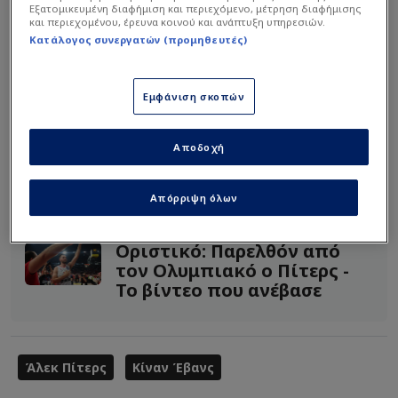
Εξατομικευμένη διαφήμιση και περιεχόμενο, μέτρηση διαφήμισης
και περιεχομένου, έρευνα κοινού και ανάπτυξη υπηρεσιών.
Κατάλογος συνεργατών (προμηθευτές)
Εμφάνιση σκοπών
Αποδοχή
Διαβάστε περισσότερα
στο Novasports.gr
Απόρριψη όλων
Διαβάστε επίσης...
Οριστικό: Παρελθόν από
τον Ολυμπιακό ο Πίτερς -
Το βίντεο που ανέβασε
Άλεκ Πίτερς
Κίναν Έβανς