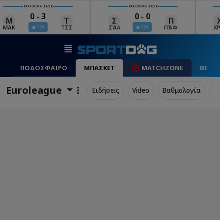
UEFA EUROPA LEAGUE
UEFA EUROPA LEAGUE
0 - 0
0 - 1
Σ
Π
Χ
Μ
Λ
ΣΆΛ
ΠΆΦ
ΧΡΆ
ΜΠΕ
ΛΊΝ
ΤΕΛ
ΤΕΛ
ΠΟΔΟΣΦΑΙΡΟ
ΜΠΑΣΚΕΤ
MATCHZONE
ΒΙΝΤ
Euroleague
Ειδήσεις
Video
Βαθμολογία
Π