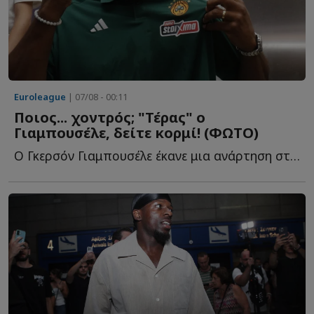
Euroleague
| 07/08 - 00:11
Ποιος... χοντρός; "Τέρας" ο
Γιαμπουσέλε, δείτε κορμί! (ΦΩΤΟ)
Ο Γκερσόν Γιαμπουσέλε έκανε μια ανάρτηση στα social media, κ...