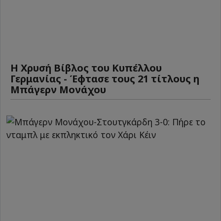
Η Χρυσή Βίβλος του Κυπέλλου
Γερμανίας - Έφτασε τους 21 τίτλους η
Μπάγερν Μονάχου