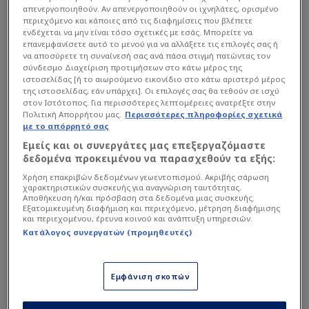
απενεργοποιηθούν. Αν απενεργοποιηθούν οι ιχνηλάτες, ορισμένο
ΜΥΘΙΚΟ συμβόλαιο
περιεχόμενο και κάποιες από τις διαφημίσεις που βλέπετε
ενδέχεται να μην είναι τόσο σχετικές με εσάς. Μπορείτε να
Γιαννακόπουλου σε
επανεμφανίσετε αυτό το μενού για να αλλάξετε τις επιλογές σας ή
Γιαμπουσέλε - Αλλάζει τις
να αποσύρετε τη συναίνεσή σας ανά πάσα στιγμή πατώντας τον
ισορροπίες!
σύνδεσμο Διαχείριση προτιμήσεων στο κάτω μέρος της
ιστοσελίδας [ή το αιωρούμενο εικονίδιο στο κάτω αριστερό μέρος
Παιχταράδες, legends και
της ιστοσελίδας, εάν υπάρχει]. Οι επιλογές σας θα τεθούν σε ισχύ
τώρα... τρέλα με
στον Ιστότοπος. Για περισσότερες λεπτομέρειες ανατρέξτε στην
Γιαμπουσέλε! (ΦΩΤΟ)
Πολιτική Απορρήτου μας.
Περισσότερες πληροφορίες σχετικά
με το απόρρητό σας
Εμείς και οι συνεργάτες μας επεξεργαζόμαστε
δεδομένα προκειμένου να παρασχεθούν τα εξής:
Χρήση επακριβών δεδομένων γεωεντοπισμού. Ακριβής σάρωση
χαρακτηριστικών συσκευής για αναγνώριση ταυτότητας.
Αποθήκευση ή/και πρόσβαση στα δεδομένα μιας συσκευής.
Εξατομικευμένη διαφήμιση και περιεχόμενο, μέτρηση διαφήμισης
και περιεχομένου, έρευνα κοινού και ανάπτυξη υπηρεσιών.
Κατάλογος συνεργατών (προμηθευτές)
Εμφάνιση σκοπών