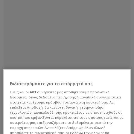
Ενδιαφερόμαστε για το απόρρητό σας
Φυσικά και αναφέρθηκε στο θέμα του
Εμείς και οι
603
συνεργάτες μας αποθηκεύουμε προσωπικά
Γιαμπουσέλε επισημαίνοντας ότι η μεταγραφή
δεδομένα, όπως δεδομένα περιήγησης ή μοναδικά αναγνωριστικά
στοιχεία, και έχουμε πρόσβαση σε αυτά στη συσκευή σας. Αν
του Γάλλο άσου είναι στην τελική ευθεία καθώς
επιλέξετε Αποδοχή, θα καταστεί δυνατή η ενεργοποίηση
τεχνολογιών παρακολούθησης προκειμένου να υποστηριχθούν οι
απομένουν κάποιες λεπτομέρειες.
σκοποί που εμφανίζονται παρακάτω, για τους οποίους εμείς και οι
συνεργάτες μας επεξεργαζόμαστε τα δεδομένα με σκοπό την
παροχή υπηρεσιών. Αν επιλέξετε Απόρριψη όλων όλων ή
Διαβάστε επίσης...
αποσύρετε τη συγκατάθεσή σας, οι εν λόγω τεχνολογίες θα