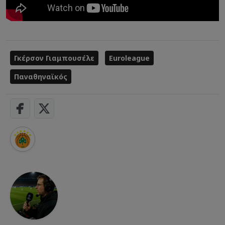
Γκέρσον Γιαμπουσέλε
Euroleague
Παναθηναϊκός