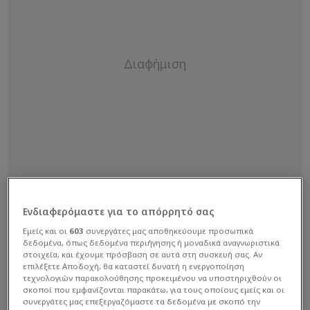
Ενδιαφερόμαστε για το απόρρητό σας
Εμείς και οι
603
συνεργάτες μας αποθηκεύουμε προσωπικά
δεδομένα, όπως δεδομένα περιήγησης ή μοναδικά αναγνωριστικά
στοιχεία, και έχουμε πρόσβαση σε αυτά στη συσκευή σας. Αν
επιλέξετε Αποδοχή, θα καταστεί δυνατή η ενεργοποίηση
τεχνολογιών παρακολούθησης προκειμένου να υποστηριχθούν οι
σκοποί που εμφανίζονται παρακάτω, για τους οποίους εμείς και οι
Φυσικά, η μεταγραφή του προκάλεσε πάταγο σε
συνεργάτες μας επεξεργαζόμαστε τα δεδομένα με σκοπό την