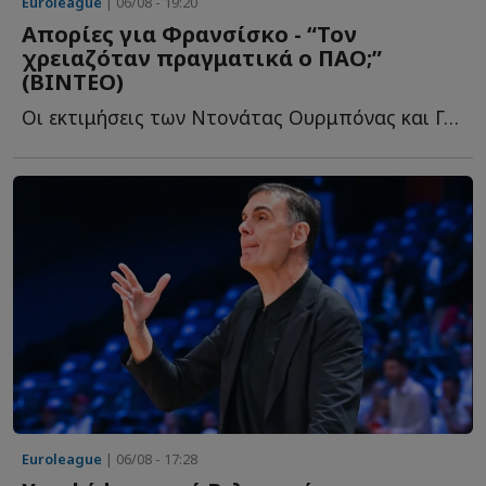
Euroleague
| 06/08 - 19:20
Απορίες για Φρανσίσκο - “Τον
χρειαζόταν πραγματικά ο ΠΑΟ;”
(ΒΙΝΤΕΟ)
Oι εκτιμήσεις των Ντονάτας Ουρμπόνας και Γκίτις Μπλαζεβίτσιους γ...
Euroleague
| 06/08 - 17:28