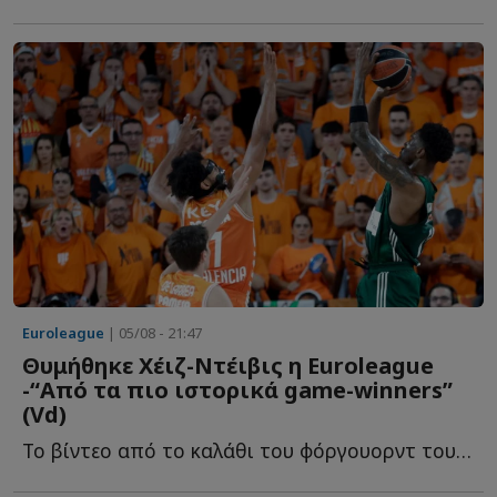
Euroleague
| 05/08 - 21:47
Θυμήθηκε Χέιζ-Ντέιβις η Euroleague
-“Από τα πιο ιστορικά game-winners”
(Vd)
To βίντεο από το καλάθι του φόργουορντ του Παναθηναϊκού, π...