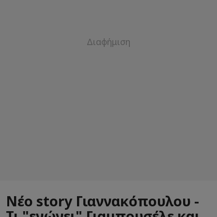
Νέο story Γιαννακόπουλου -
Τι "ενώνει" Γιαμπουσέλε και