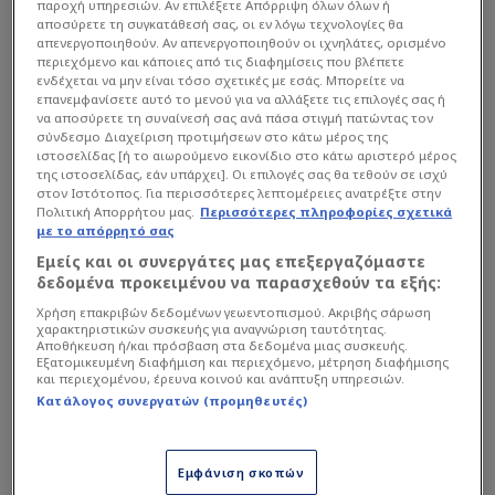
όλη την Ευρώπη και λίγη ώρα μετά την
παροχή υπηρεσιών. Αν επιλέξετε Απόρριψη όλων όλων ή
αποσύρετε τη συγκατάθεσή σας, οι εν λόγω τεχνολογίες θα
ολοκλήρωση της τεράστιας αυτής κίνησης, ο
απενεργοποιηθούν. Αν απενεργοποιηθούν οι ιχνηλάτες, ορισμένο
Δημήτρης Γιαννακόπουλος
προέβη σε ένα
περιεχόμενο και κάποιες από τις διαφημίσεις που βλέπετε
ενδέχεται να μην είναι τόσο σχετικές με εσάς. Μπορείτε να
ξεχωριστό story στο instagram.
επανεμφανίσετε αυτό το μενού για να αλλάξετε τις επιλογές σας ή
να αποσύρετε τη συναίνεσή σας ανά πάσα στιγμή πατώντας τον
σύνδεσμο Διαχείριση προτιμήσεων στο κάτω μέρος της
Διαβάστε επίσης...
ιστοσελίδας [ή το αιωρούμενο εικονίδιο στο κάτω αριστερό μέρος
της ιστοσελίδας, εάν υπάρχει]. Οι επιλογές σας θα τεθούν σε ισχύ
στον Ιστότοπος. Για περισσότερες λεπτομέρειες ανατρέξτε στην
Πρώτο μήνυμα Γιαμπουσέλε
Πολιτική Απορρήτου μας.
Περισσότερες πληροφορίες σχετικά
μετά το deal με ΠΑΟ - Η
με το απόρρητό σας
ατάκα για τον κόσμο
Εμείς και οι συνεργάτες μας επεξεργαζόμαστε
δεδομένα προκειμένου να παρασχεθούν τα εξής:
"Βέτο" Ομπράντοβιτς σε
Χρήση επακριβών δεδομένων γεωεντοπισμού. Ακριβής σάρωση
Γιαννακόπουλο, "έκοψε"
χαρακτηριστικών συσκευής για αναγνώριση ταυτότητας.
κορυφαίο όνομα από τον
Αποθήκευση ή/και πρόσβαση στα δεδομένα μιας συσκευής.
Εξατομικευμένη διαφήμιση και περιεχόμενο, μέτρηση διαφήμισης
ΠΑΟ!
και περιεχομένου, έρευνα κοινού και ανάπτυξη υπηρεσιών.
Κατάλογος συνεργατών (προμηθευτές)
Η σύνδεση με Σλούκα
Εμφάνιση σκοπών
Σε αυτό ο ισχυρός άνδρας του Τριφυλλιού