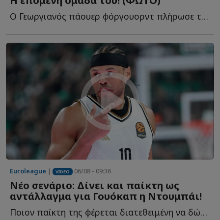
Η επόμενη ομάδα του! (ΦΩΤΟ)
Ο Γεωργιανός πάουερ φόργουορντ πλήρωσε το buy out του σ...
Euroleague
|
06/08 - 09:36
VIDEO
Νέο σενάριο: Δίνει και παίκτη ως
αντάλλαγμα για Γουόκαπ η Ντουμπάι!
Ποιον παίκτη της φέρεται διατεθειμένη να δώσει στον Ο...