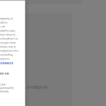
ιήγησης ή
λέξετε
υ να
εργάτες μας
όλων όλων ή
γοποιηθούν οι
να μην είναι
ιλογές σας ή
οτιμήσεων στο
τοσελίδας,
μέρειες
απόρρητό
ου να
 για
ομικευμένη
άπτυξη