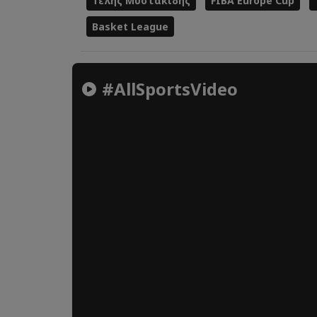
Τέλης Μυστακίδης
FIBA Europe Cup
Basket League
#AllSportsVideo