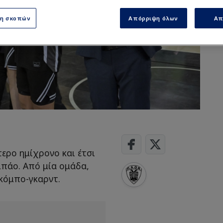
ση σκοπών
Απόρριψη όλων
Απ
ερο ημίχρονο και έτσι
μπάο. Από μία ομάδα,
 κόμπο-γκαρντ.