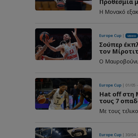
Προθεσμία μ
Europe Cup
|
VIDEO
Σούπερ έκπλ
τον Μίροτι
Europe Cup
| 01/05 -
Hat off στη
τους 7 οπα
Με τους τελικο
Europe Cup
| 30/04 -