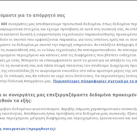
ι στον ΠΑΟΚ θα
ρόμαστε για το απόρρητό σας
ι
603
συνεργάτες μας αποθηκεύουμε προσωπικά δεδομένα, όπως δεδομένα περ
κό!
ναγνωριστικά στοιχεία, και έχουμε πρόσβαση σε αυτά στη συσκευή σας. Αν επι
α καταστεί δυνατή η ενεργοποίηση τεχνολογιών παρακολούθησης προκειμένο
ούν οι σκοποί που εμφανίζονται παρακάτω, για τους οποίους εμείς και οι συν
μαστε τα δεδομένα με σκοπό την παροχή υπηρεσιών. Αν επιλέξετε Απόρριψη 
κετ
Europe Cup
τη συγκατάθεσή σας, οι εν λόγω τεχνολογίες θα απενεργοποιηθούν. Αν απενερ
 ορισμένο περιεχόμενο και κάποιες από τις διαφημίσεις που βλέπετε ενδέχεται 
δίκαια στο Μπιλμπάο, αλλά αυτό δεν
κές με εσάς. Μπορείτε να επανεμφανίσετε αυτό το μενού για να αλλάξετε τις επ
τε τη συναίνεσή σας ανά πάσα στιγμή πατώντας τον σύνδεσμο Διαχείριση πρ
χή, που έρχεται.
 της ιστοσελίδας [ή το αιωρούμενο εικονίδιο στο κάτω αριστερό μέρος της ισ
ι]. Οι επιλογές σας θα τεθούν σε ισχύ στον Ιστότοπος. Για περισσότερες λεπτο
στην Πολιτική Απορρήτου μας.
Περισσότερες πληροφορίες σχετικά με το 
αι οι συνεργάτες μας επεξεργαζόμαστε δεδομένα προκειμέν
θούν τα εξής:
ριβών δεδομένων γεωεντοπισμού. Ακριβής σάρωση χαρακτηριστικών συσκευής
 ταυτότητας. Αποθήκευση ή/και πρόσβαση στα δεδομένα μιας συσκευής. Εξατ
και περιεχόμενο, μέτρηση διαφήμισης και περιεχομένου, έρευνα κοινού και αν
.
ς συνεργατών (προμηθευτές)