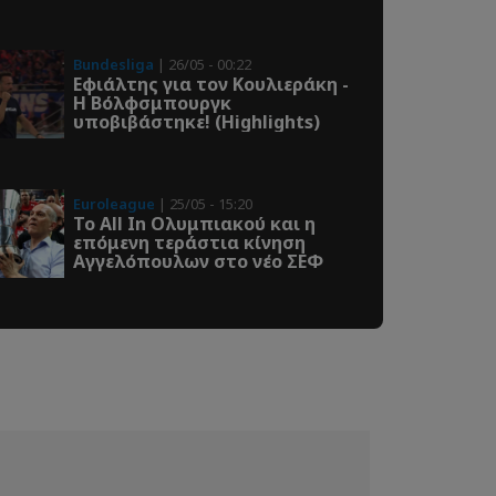
Bundesliga
| 26/05 - 00:22
Εφιάλτης για τον Κουλιεράκη -
Η Βόλφσμπουργκ
υποβιβάστηκε! (Highlights)
Euroleague
| 25/05 - 15:20
Το All In Ολυμπιακού και η
επόμενη τεράστια κίνηση
Αγγελόπουλων στο νέο ΣΕΦ