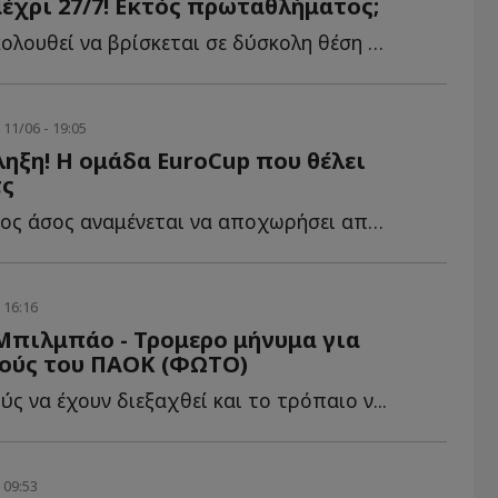
έχρι 27/7! Εκτός πρωταθλήματος;
Η Μονακό εξακολουθεί να βρίσκεται σε δύσκολη θέση όσον α...
11/06 - 19:05
ηξη! Η ομάδα EuroCup που θέλει
τς
Ο Μαυροβούνιος άσος αναμένεται να αποχωρήσει από τη Μ...
 16:16
 Μπιλμπάο - Τρομερο μήνυμα για
δούς του ΠΑΟΚ (ΦΩΤΟ)
ύς να έχουν διεξαχθεί και το τρόπαιο ν...
 09:53