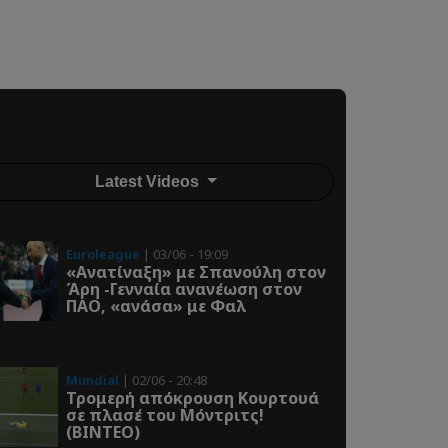
Latest Videos
Euroleague
| 03/06 - 19:09
«Ανατίναξη» με Σπανούλη στον
Άρη -Γενναία ανανέωση στον
ΠΑΟ, «ανάσα» με Φαλ
Mundial
| 02/06 - 20:48
Τρομερή απόκρουση Κουρτουά
σε πλασέ του Μόντριτς!
(ΒΙΝΤΕΟ)