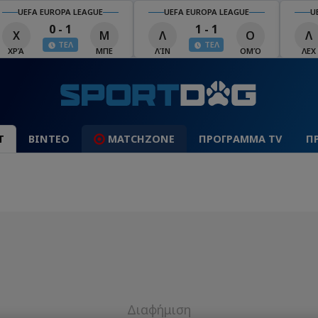
UEFA EUROPA LEAGUE
UEFA EUROPA LEAGUE
U
0 - 1
1 - 1
Χ
Μ
Λ
Ο
Λ
ΤΕΛ
ΤΕΛ
ΧΡΆ
ΜΠΕ
ΛΊΝ
ΟΜΌ
ΛΕΧ
Τ
ΒΙΝΤΕΟ
MATCHZONE
ΠΡΟΓΡΑΜΜΑ TV
Π