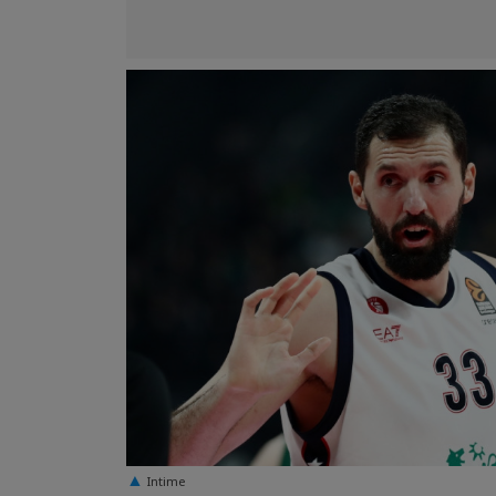
Ιntime