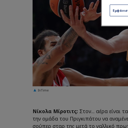
Εμφάνι
InTime
Νίκολα Μίροτιτς:
Στον... αέρα είναι 
την ομάδα του Πριγκιπάτου να αναμένε
σούπερ σταρ της μετά το γαλλικό πρω