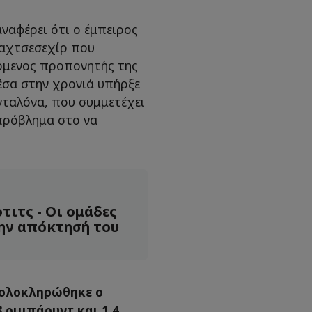
ναφέρει ότι ο έμπειρος
παχτσεσεχίρ που
πόμενος προπονητής της
μέσα στην χρονιά υπήρξε
νταλόνα, που συμμετέχει
 πρόβλημα στο να
τιτς - Οι ομάδες
την απόκτησή του
 ολοκληρώθηκε o
3 ριμπάουντ και 1.4