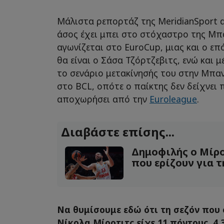
Μάλιστα ρεπορτάζ της MeridianSport α
άσος έχει μπει στο στόχαστρο της Μ
αγωνίζεται στο EuroCup, μιας και ο ε
θα είναι ο Σάσα Τζόρτζεβιτς, ενώ και 
το σενάριο μετακίνησής του στην Μπα
στο BCL, οπότε ο παίκτης δεν δείχνει
αποχωρήσει από την
Euroleague
.
Διαβάστε επίσης...
Δημοφιλής ο Μίρο
που ερίζουν για 
Να θυμίσουμε εδώ ότι τη σεζόν που
Nίκολα Μίροτιτς είχε 11 πόντους, 4.