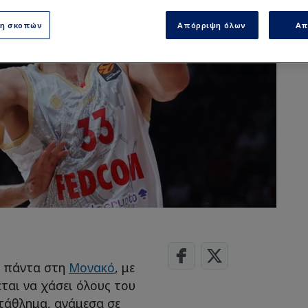
ση σκοπών
Απόρριψη όλων
Απ
τα πάντα στη
Μονακό
, με
ται να χάσει όλους του
τάθλημα, ανάμεσα σε