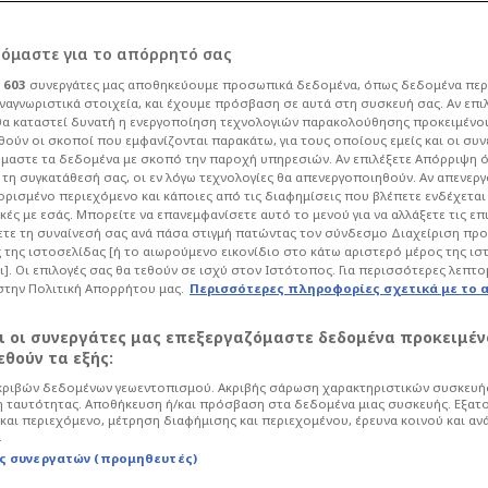
ρόμαστε για το απόρρητό σας
ι
603
συνεργάτες μας αποθηκεύουμε προσωπικά δεδομένα, όπως δεδομένα περ
ναγνωριστικά στοιχεία, και έχουμε πρόσβαση σε αυτά στη συσκευή σας. Αν επι
α καταστεί δυνατή η ενεργοποίηση τεχνολογιών παρακολούθησης προκειμένο
! Η ομάδα EuroCup
ούν οι σκοποί που εμφανίζονται παρακάτω, για τους οποίους εμείς και οι συν
μαστε τα δεδομένα με σκοπό την παροχή υπηρεσιών. Αν επιλέξετε Απόρριψη 
τη συγκατάθεσή σας, οι εν λόγω τεχνολογίες θα απενεργοποιηθούν. Αν απενερ
ίροτιτς
 ορισμένο περιεχόμενο και κάποιες από τις διαφημίσεις που βλέπετε ενδέχεται 
κές με εσάς. Μπορείτε να επανεμφανίσετε αυτό το μενού για να αλλάξετε τις επ
τε τη συναίνεσή σας ανά πάσα στιγμή πατώντας τον σύνδεσμο Διαχείριση πρ
 της ιστοσελίδας [ή το αιωρούμενο εικονίδιο στο κάτω αριστερό μέρος της ισ
Μπάσκετ
Europe Cup
ι]. Οι επιλογές σας θα τεθούν σε ισχύ στον Ιστότοπος. Για περισσότερες λεπτο
στην Πολιτική Απορρήτου μας.
Περισσότερες πληροφορίες σχετικά με το 
ι να αποχωρήσει από τη Μονακό και
p φαίνεται να θέλει να τον αποκτήσει.
αι οι συνεργάτες μας επεξεργαζόμαστε δεδομένα προκειμέν
θούν τα εξής:
ριβών δεδομένων γεωεντοπισμού. Ακριβής σάρωση χαρακτηριστικών συσκευής
 ταυτότητας. Αποθήκευση ή/και πρόσβαση στα δεδομένα μιας συσκευής. Εξατ
και περιεχόμενο, μέτρηση διαφήμισης και περιεχομένου, έρευνα κοινού και αν
.
ς συνεργατών (προμηθευτές)