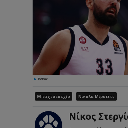
Intime
Μπαχτσεσεχίρ
Νίκολα Μίροτιτς
Νίκος Στεργ