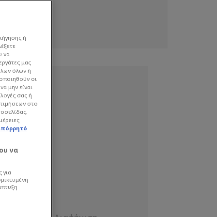
ιήγησης ή
λέξετε
υ να
εργάτες μας
όλων όλων ή
γοποιηθούν οι
να μην είναι
ιλογές σας ή
οτιμήσεων στο
τοσελίδας,
μέρειες
απόρρητό
ου να
 για
ομικευμένη
άπτυξη