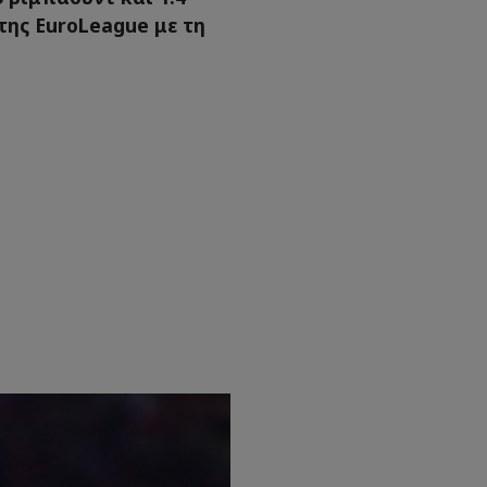
της EuroLeague με τη