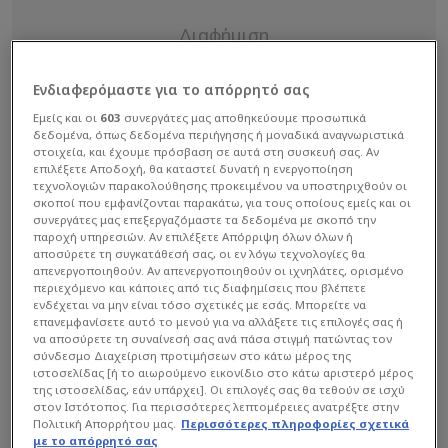
Ενδιαφερόμαστε για το απόρρητό σας
Εμείς και οι
603
συνεργάτες μας αποθηκεύουμε προσωπικά
δεδομένα, όπως δεδομένα περιήγησης ή μοναδικά αναγνωριστικά
στοιχεία, και έχουμε πρόσβαση σε αυτά στη συσκευή σας. Αν
επιλέξετε Αποδοχή, θα καταστεί δυνατή η ενεργοποίηση
τεχνολογιών παρακολούθησης προκειμένου να υποστηριχθούν οι
σκοποί που εμφανίζονται παρακάτω, για τους οποίους εμείς και οι
συνεργάτες μας επεξεργαζόμαστε τα δεδομένα με σκοπό την
παροχή υπηρεσιών. Αν επιλέξετε Απόρριψη όλων όλων ή
αποσύρετε τη συγκατάθεσή σας, οι εν λόγω τεχνολογίες θα
απενεργοποιηθούν. Αν απενεργοποιηθούν οι ιχνηλάτες, ορισμένο
περιεχόμενο και κάποιες από τις διαφημίσεις που βλέπετε
ενδέχεται να μην είναι τόσο σχετικές με εσάς. Μπορείτε να
επανεμφανίσετε αυτό το μενού για να αλλάξετε τις επιλογές σας ή
να αποσύρετε τη συναίνεσή σας ανά πάσα στιγμή πατώντας τον
σύνδεσμο Διαχείριση προτιμήσεων στο κάτω μέρος της
Αν και είχε ήδη ένα πανομοιότυπο αυτοκίνητο,
ιστοσελίδας [ή το αιωρούμενο εικονίδιο στο κάτω αριστερό μέρος
εξήγησε γιατί αγόρασε ένα άλλο: «Δεν θέλω να
της ιστοσελίδας, εάν υπάρχει]. Οι επιλογές σας θα τεθούν σε ισχύ
στον Ιστότοπος. Για περισσότερες λεπτομέρειες ανατρέξτε στην
είμαι αγενής, αλλά μου λείπει το Cybertruck μου
Πολιτική Απορρήτου μας.
Περισσότερες πληροφορίες σχετικά
με το απόρρητό σας
και δεν θέλω να το οδηγήσω από το Βέγκας στην