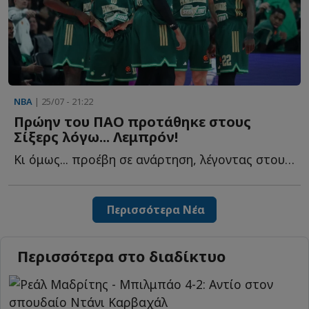
NBA
| 25/07 - 21:22
Πρώην του ΠΑΟ προτάθηκε στους
Σίξερς λόγω... Λεμπρόν!
Κι όμως... προέβη σε ανάρτηση, λέγοντας στους Σίξερς ό...
Περισσότερα Νέα
Περισσότερα στο διαδίκτυο