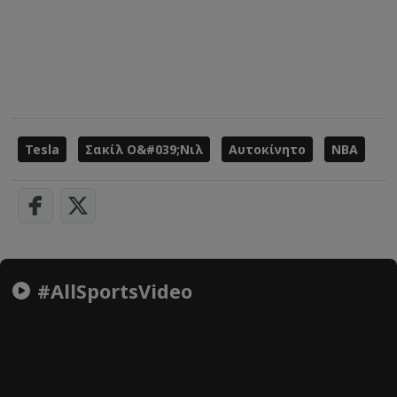
Tesla
Σακίλ Ο&#039;Νιλ
Αυτοκίνητο
NBA
#AllSportsVideo