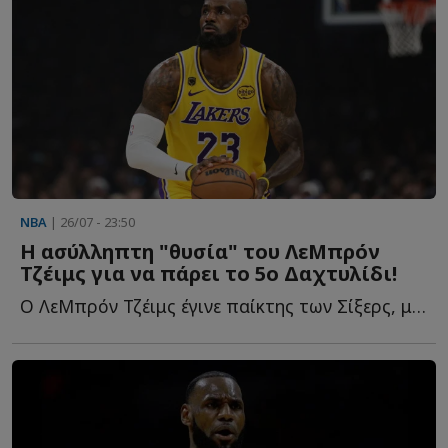
NBA
| 26/07 - 23:50
Η ασύλληπτη "θυσία" του ΛεΜπρόν
Τζέιμς για να πάρει το 5ο Δαχτυλίδι!
Ο ΛεΜπρόν Τζέιμς έγινε παίκτης των Σίξερς, με τρόπο π...