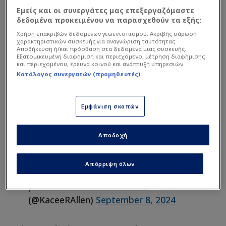
Εμείς και οι συνεργάτες μας επεξεργαζόμαστε
Ατλάντα. Για αυτό απλά θα αγοράσω άλλο ένα».
δεδομένα προκειμένου να παρασχεθούν τα εξής:
Χρήση επακριβών δεδομένων γεωεντοπισμού. Ακριβής σάρωση
Διαβάστε επίσης...
χαρακτηριστικών συσκευής για αναγνώριση ταυτότητας.
Αποθήκευση ή/και πρόσβαση στα δεδομένα μιας συσκευής.
Εξατομικευμένη διαφήμιση και περιεχόμενο, μέτρηση διαφήμισης
Τρομερό post Σακίλ Ο'Νιλ
και περιεχομένου, έρευνα κοινού και ανάπτυξη υπηρεσιών.
για Παναθηναϊκό! (ΦΩΤΟ)
Κατάλογος συνεργατών (προμηθευτές)
Ο Παναθηναϊκός...
αποδέχθηκε την πρόκληση
Εμφάνιση σκοπών
του Σακίλ Ο’ Νίλ! (ΦΩΤΟ)
Αποδοχή
Shaquille O’Neal gets blown away by
Απόρριψη όλων
CyberTruck
pic.twitter.com/aF8Aa3o1Uz
— Kacee Allen
(@KaceeRAllen)
September 8, 2024