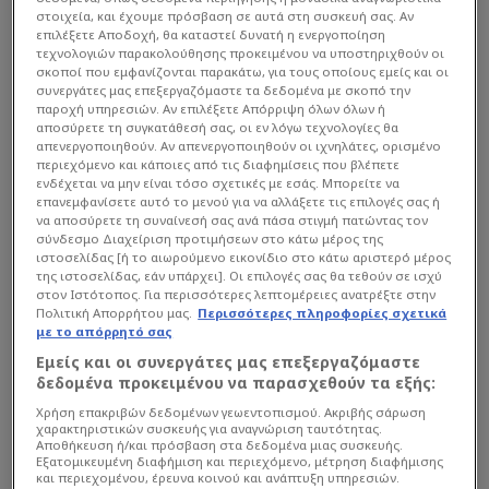
στοιχεία, και έχουμε πρόσβαση σε αυτά στη συσκευή σας. Αν
επιλέξετε Αποδοχή, θα καταστεί δυνατή η ενεργοποίηση
τεχνολογιών παρακολούθησης προκειμένου να υποστηριχθούν οι
σκοποί που εμφανίζονται παρακάτω, για τους οποίους εμείς και οι
συνεργάτες μας επεξεργαζόμαστε τα δεδομένα με σκοπό την
παροχή υπηρεσιών. Αν επιλέξετε Απόρριψη όλων όλων ή
αποσύρετε τη συγκατάθεσή σας, οι εν λόγω τεχνολογίες θα
απενεργοποιηθούν. Αν απενεργοποιηθούν οι ιχνηλάτες, ορισμένο
περιεχόμενο και κάποιες από τις διαφημίσεις που βλέπετε
ενδέχεται να μην είναι τόσο σχετικές με εσάς. Μπορείτε να
επανεμφανίσετε αυτό το μενού για να αλλάξετε τις επιλογές σας ή
να αποσύρετε τη συναίνεσή σας ανά πάσα στιγμή πατώντας τον
σύνδεσμο Διαχείριση προτιμήσεων στο κάτω μέρος της
ιστοσελίδας [ή το αιωρούμενο εικονίδιο στο κάτω αριστερό μέρος
της ιστοσελίδας, εάν υπάρχει]. Οι επιλογές σας θα τεθούν σε ισχύ
στον Ιστότοπος. Για περισσότερες λεπτομέρειες ανατρέξτε στην
Πολιτική Απορρήτου μας.
Περισσότερες πληροφορίες σχετικά
Διαβάστε περισσότερα στο
sdna.gr
με το απόρρητό σας
Εμείς και οι συνεργάτες μας επεξεργαζόμαστε
δεδομένα προκειμένου να παρασχεθούν τα εξής:
Διαβάστε επίσης...
Χρήση επακριβών δεδομένων γεωεντοπισμού. Ακριβής σάρωση
χαρακτηριστικών συσκευής για αναγνώριση ταυτότητας.
Φεύγει από το Ντένβερ ο
Αποθήκευση ή/και πρόσβαση στα δεδομένα μιας συσκευής.
Εξατομικευμένη διαφήμιση και περιεχόμενο, μέτρηση διαφήμισης
Βαλαντσιούνας -
και περιεχομένου, έρευνα κοινού και ανάπτυξη υπηρεσιών.