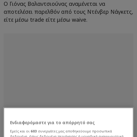
Ο Γιόνας Βαλαντσιούνας αναμένεται να
αποτελέσει παρελθόν από τους Ντένβερ Νάγκετς,
είτε μέσω trade είτε μέσω waive.
Ενδιαφερόμαστε για το απόρρητό σας
Εμείς και οι
603
συνεργάτες μας αποθηκεύουμε προσωπικά
δεδομένα, όπως δεδομένα περιήγησης ή μοναδικά αναγνωριστικά