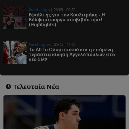
Bundesliga
| 26/05 - 00:22
Εφιάλτης για τον Κουλιεράκη - Η
Βόλφσμπουργκ υποβιβάστηκε!
(Highlights)
Euroleague
| 25/05 - 15:20
Το All In Ολυμπιακού και η επόμενη
τεράστια κίνηση Αγγελόπουλων στο
νέο ΣΕΦ
Τελευταία Νέα