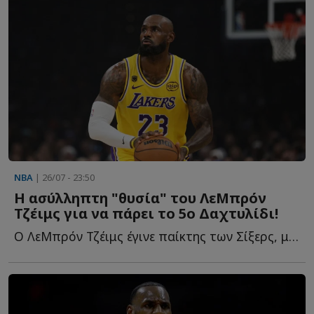
NBA
| 26/07 - 23:50
Η ασύλληπτη "θυσία" του ΛεΜπρόν
Τζέιμς για να πάρει το 5ο Δαχτυλίδι!
Ο ΛεΜπρόν Τζέιμς έγινε παίκτης των Σίξερς, με τρόπο π...