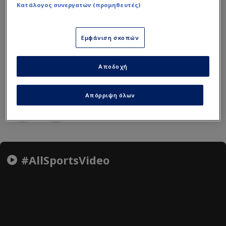
Επιστρέφει στην Ευρώπη;
Κατάλογος συνεργατών (προμηθευτές)
Εμφάνιση σκοπών
Γιόνας Βαλαντσιούνας
Euroleague
Αποδοχή
Απόρριψη όλων
#AllSportsVideo