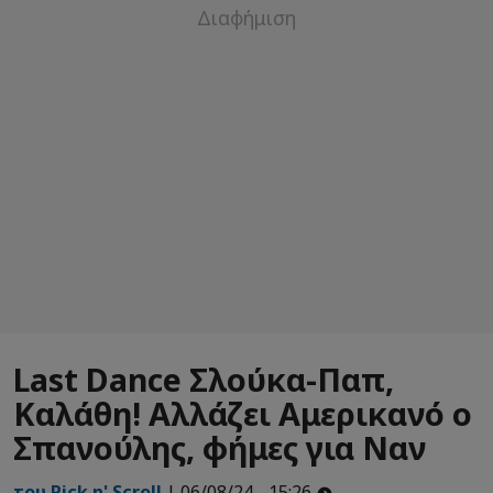
Last Dance Σλούκα-Παπ,
Καλάθη! Αλλάζει Αμερικανό ο
Σπανούλης, φήμες για Ναν
του Pick n' Scroll
| 06/08/24 - 15:26