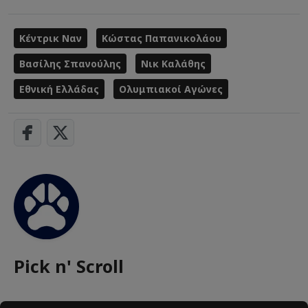
Κέντρικ Ναν
Κώστας Παπανικολάου
Βασίλης Σπανούλης
Νικ Καλάθης
Εθνική Ελλάδας
Ολυμπιακοί Αγώνες
Pick n' Scroll