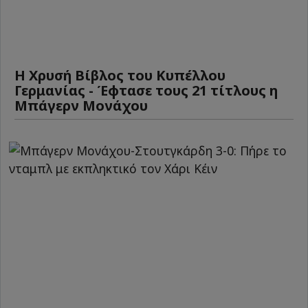
Η Χρυσή Βίβλος του Κυπέλλου
Γερμανίας - Έφτασε τους 21 τίτλους η
Μπάγερν Μονάχου