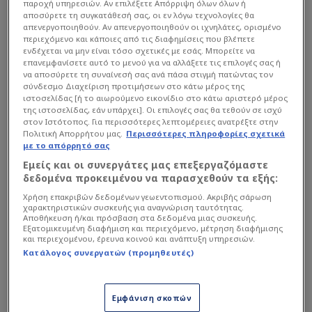
παροχή υπηρεσιών. Αν επιλέξετε Απόρριψη όλων όλων ή
αποσύρετε τη συγκατάθεσή σας, οι εν λόγω τεχνολογίες θα
απενεργοποιηθούν. Αν απενεργοποιηθούν οι ιχνηλάτες, ορισμένο
περιεχόμενο και κάποιες από τις διαφημίσεις που βλέπετε
ενδέχεται να μην είναι τόσο σχετικές με εσάς. Μπορείτε να
επανεμφανίσετε αυτό το μενού για να αλλάξετε τις επιλογές σας ή
να αποσύρετε τη συναίνεσή σας ανά πάσα στιγμή πατώντας τον
σύνδεσμο Διαχείριση προτιμήσεων στο κάτω μέρος της
Για την Εθνική αξίζουν συγχαρητήρια παρότι
ιστοσελίδας [ή το αιωρούμενο εικονίδιο στο κάτω αριστερό μέρος
γυρίζει πίσω στη χώρα και πάλι με άδεια τα
της ιστοσελίδας, εάν υπάρχει]. Οι επιλογές σας θα τεθούν σε ισχύ
στον Ιστότοπος. Για περισσότερες λεπτομέρειες ανατρέξτε στην
χέρια. Εφτασαν τα 15 τα χρόνια, που μένει χωρίς
Πολιτική Απορρήτου μας.
Περισσότερες πληροφορίες σχετικά
με το απόρρητό σας
μετάλλιο, και η κατάσταση γενικώς πάει από το
Εμείς και οι συνεργάτες μας επεξεργαζόμαστε
κακό στο χειρότερο.
δεδομένα προκειμένου να παρασχεθούν τα εξής:
Χρήση επακριβών δεδομένων γεωεντοπισμού. Ακριβής σάρωση
Διαβάστε επίσης...
χαρακτηριστικών συσκευής για αναγνώριση ταυτότητας.
Αποθήκευση ή/και πρόσβαση στα δεδομένα μιας συσκευής.
Εξατομικευμένη διαφήμιση και περιεχόμενο, μέτρηση διαφήμισης
Καρφιά Γιαννακόπουλου:
και περιεχομένου, έρευνα κοινού και ανάπτυξη υπηρεσιών.
80-20 η διαιτησία - Θα μου
Κατάλογος συνεργατών (προμηθευτές)
κάνουν καταγγελία; (Vid)
Συρίγος: Είχαμε πλάνο,
Εμφάνιση σκοπών