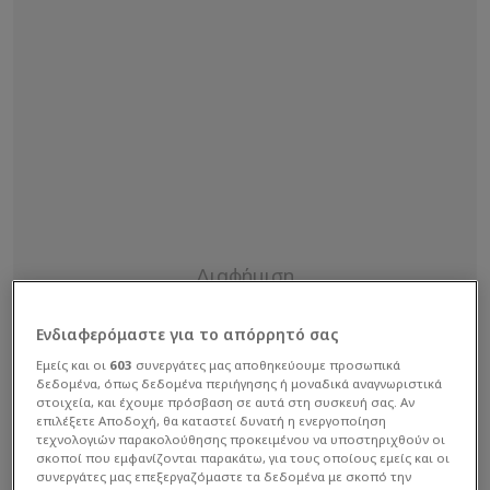
Ενδιαφερόμαστε για το απόρρητό σας
Εμείς και οι
603
συνεργάτες μας αποθηκεύουμε προσωπικά
δεδομένα, όπως δεδομένα περιήγησης ή μοναδικά αναγνωριστικά
στοιχεία, και έχουμε πρόσβαση σε αυτά στη συσκευή σας. Αν
επιλέξετε Αποδοχή, θα καταστεί δυνατή η ενεργοποίηση
τεχνολογιών παρακολούθησης προκειμένου να υποστηριχθούν οι
σκοποί που εμφανίζονται παρακάτω, για τους οποίους εμείς και οι
συνεργάτες μας επεξεργαζόμαστε τα δεδομένα με σκοπό την