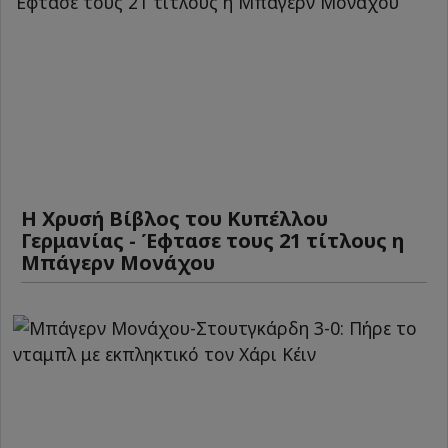
Η Χρυσή Βίβλος του Κυπέλλου
Γερμανίας - Έφτασε τους 21 τίτλους η
Μπάγερν Μονάχου