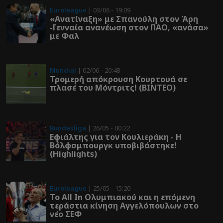
Euroleague
| 03/06 - 19:09
«Ανατίναξη» με Σπανούλη στον Άρη
-Γενναία ανανέωση στον ΠΑΟ, «ανάσα»
με Φαλ
Mundial
| 02/06 - 20:48
Τρομερή απόκρουση Κουρτουά σε
πλασέ του Μόντριτς! (ΒΙΝΤΕΟ)
Bundesliga
| 26/05 - 00:22
Εφιάλτης για τον Κουλιεράκη - Η
Βόλφσμπουργκ υποβιβάστηκε!
(Highlights)
Euroleague
| 25/05 - 15:20
Το All In Ολυμπιακού και η επόμενη
τεράστια κίνηση Αγγελόπουλων στο
νέο ΣΕΦ