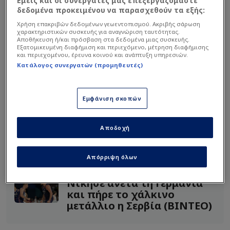
Εμείς και οι συνεργάτες μας επεξεργαζόμαστε
δεδομένα προκειμένου να παρασχεθούν τα εξής:
Χρήση επακριβών δεδομένων γεωεντοπισμού. Ακριβής σάρωση
χαρακτηριστικών συσκευής για αναγνώριση ταυτότητας.
Αποθήκευση ή/και πρόσβαση στα δεδομένα μιας συσκευής.
Εξατομικευμένη διαφήμιση και περιεχόμενο, μέτρηση διαφήμισης
και περιεχομένου, έρευνα κοινού και ανάπτυξη υπηρεσιών.
Κατάλογος συνεργατών (προμηθευτές)
Πρέπει να επενδύσουμε στις Ακαδημίες, να
Εμφάνιση σκοπών
ακολουθήσουμε τον δρόμο του 87’. Πάντως είναι
δύσκολο να συναγωνιστούμε τη Γερμανία και
Αποδοχή
υπάρχουν λόγοι…
Απόρριψη όλων
Διαβάστε επίσης...
Νίκησε άνετα τη Γερμανία
και πήρε το χάλκινο
μετάλλιο η Σερβία (ΒΙΝΤΕΟ)