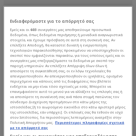
Ενδιαφερόμαστε για το απόρρητό σας
Εμείς και οι
603
συνεργάτες μας αποθηκεύουμε προσωπικά
δεδομένα, όπως δεδομένα περιήγησης ή μοναδικά αναγνωριστικά
στοιχεία, και έχουμε πρόσβαση σε αυτά στη συσκευή σας. Αν
επιλέξετε Αποδοχή, θα καταστεί δυνατή η ενεργοποίηση
τεχνολογιών παρακολούθησης προκειμένου να υποστηριχθούν οι
σκοποί που εμφανίζονται παρακάτω, για τους οποίους εμείς και οι
συνεργάτες μας επεξεργαζόμαστε τα δεδομένα με σκοπό την
παροχή υπηρεσιών. Αν επιλέξετε Απόρριψη όλων όλων ή
αποσύρετε τη συγκατάθεσή σας, οι εν λόγω τεχνολογίες θα
απενεργοποιηθούν. Αν απενεργοποιηθούν οι ιχνηλάτες, ορισμένο
περιεχόμενο και κάποιες από τις διαφημίσεις που βλέπετε
ενδέχεται να μην είναι τόσο σχετικές με εσάς. Μπορείτε να
επανεμφανίσετε αυτό το μενού για να αλλάξετε τις επιλογές σας ή
να αποσύρετε τη συναίνεσή σας ανά πάσα στιγμή πατώντας τον
σύνδεσμο Διαχείριση προτιμήσεων στο κάτω μέρος της
ιστοσελίδας [ή το αιωρούμενο εικονίδιο στο κάτω αριστερό μέρος
της ιστοσελίδας, εάν υπάρχει]. Οι επιλογές σας θα τεθούν σε ισχύ
στον Ιστότοπος. Για περισσότερες λεπτομέρειες ανατρέξτε στην
Πολιτική Απορρήτου μας.
Περισσότερες πληροφορίες σχετικά
με το απόρρητό σας