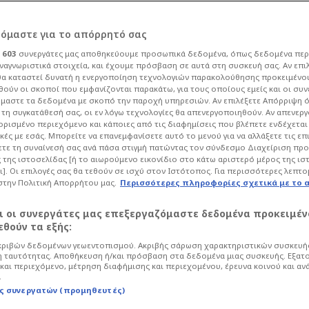
θνική στη
ρόμαστε για το απόρρητό σας
ι
603
συνεργάτες μας αποθηκεύουμε προσωπικά δεδομένα, όπως δεδομένα περ
FIBA πριν την
ναγνωριστικά στοιχεία, και έχουμε πρόσβαση σε αυτά στη συσκευή σας. Αν επι
α καταστεί δυνατή η ενεργοποίηση τεχνολογιών παρακολούθησης προκειμένο
ούν οι σκοποί που εμφανίζονται παρακάτω, για τους οποίους εμείς και οι συν
ΤΟ)
μαστε τα δεδομένα με σκοπό την παροχή υπηρεσιών. Αν επιλέξετε Απόρριψη 
τη συγκατάθεσή σας, οι εν λόγω τεχνολογίες θα απενεργοποιηθούν. Αν απενερ
 ορισμένο περιεχόμενο και κάποιες από τις διαφημίσεις που βλέπετε ενδέχεται 
κές με εσάς. Μπορείτε να επανεμφανίσετε αυτό το μενού για να αλλάξετε τις επ
ιακοί Αγώνες
Μπάσκετ
τε τη συναίνεσή σας ανά πάσα στιγμή πατώντας τον σύνδεσμο Διαχείριση πρ
 της ιστοσελίδας [ή το αιωρούμενο εικονίδιο στο κάτω αριστερό μέρος της ισ
αρξη του Ολυμπιακού τουρνουά μπάσκετ
ι]. Οι επιλογές σας θα τεθούν σε ισχύ στον Ιστότοπος. Για περισσότερες λεπτο
 Ranking με την Εθνική μας να έχει
στην Πολιτική Απορρήτου μας.
Περισσότερες πληροφορίες σχετικά με το 
αι οι συνεργάτες μας επεξεργαζόμαστε δεδομένα προκειμέν
θούν τα εξής:
ριβών δεδομένων γεωεντοπισμού. Ακριβής σάρωση χαρακτηριστικών συσκευής
 ταυτότητας. Αποθήκευση ή/και πρόσβαση στα δεδομένα μιας συσκευής. Εξατ
και περιεχόμενο, μέτρηση διαφήμισης και περιεχομένου, έρευνα κοινού και αν
.
ς συνεργατών (προμηθευτές)