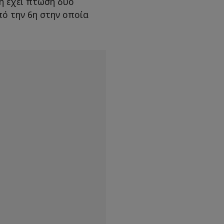
η έχει πτώση δύο
πό την 6η στην οποία