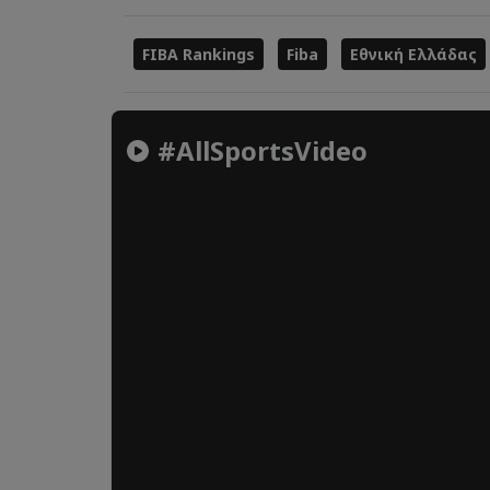
FIBA Rankings
Fiba
Εθνική Ελλάδας
#AllSportsVideo