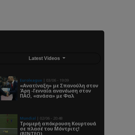
Latest Videos
Euroleague
| 03/06 - 19:09
«Ανατίναξη» με Σπανούλη στον
Άρη -Γενναία ανανέωση στον
ΠΑΟ, «ανάσα» με Φαλ
Mundial
| 02/06 - 20:48
Τρομερή απόκρουση Κουρτουά
σε πλασέ του Μόντριτς!
(ΒΙΝΤΕΟ)