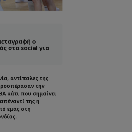
μεταγραφή ο
ς στα social για
νία, αντίπαλες της
προσπέρασαν την
IBA κάτι που σημαίνει
 απέναντί της η
πό εμάς στη
νδίας.