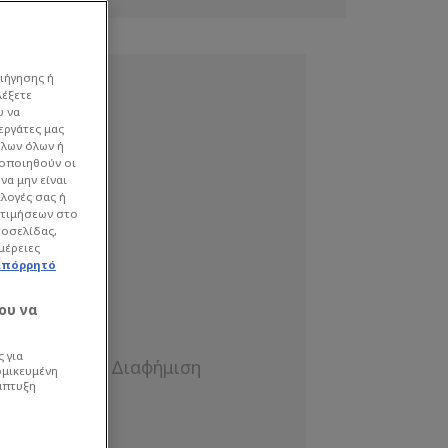
ιήγησης ή
λέξετε
υ να
εργάτες μας
όλων όλων ή
γοποιηθούν οι
να μην είναι
ιλογές σας ή
οτιμήσεων στο
τοσελίδας,
μέρειες
απόρρητό
ου να
 για
ομικευμένη
άπτυξη