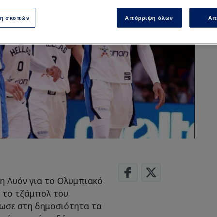
ση σκοπών
Απόρριψη όλων
Απ
η Λυόν για το Ολυμπιακό
ν το τζάμπολ του
ωσε στη δημοσιότητα τα