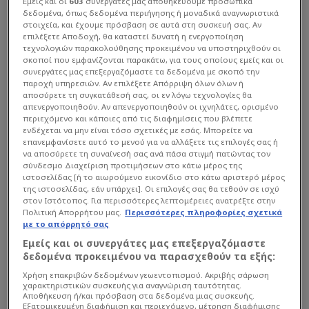
Εμείς και οι
603
συνεργάτες μας αποθηκεύουμε προσωπικά
δεδομένα, όπως δεδομένα περιήγησης ή μοναδικά αναγνωριστικά
στοιχεία, και έχουμε πρόσβαση σε αυτά στη συσκευή σας. Αν
επιλέξετε Αποδοχή, θα καταστεί δυνατή η ενεργοποίηση
τεχνολογιών παρακολούθησης προκειμένου να υποστηριχθούν οι
σκοποί που εμφανίζονται παρακάτω, για τους οποίους εμείς και οι
συνεργάτες μας επεξεργαζόμαστε τα δεδομένα με σκοπό την
παροχή υπηρεσιών. Αν επιλέξετε Απόρριψη όλων όλων ή
αποσύρετε τη συγκατάθεσή σας, οι εν λόγω τεχνολογίες θα
απενεργοποιηθούν. Αν απενεργοποιηθούν οι ιχνηλάτες, ορισμένο
περιεχόμενο και κάποιες από τις διαφημίσεις που βλέπετε
ενδέχεται να μην είναι τόσο σχετικές με εσάς. Μπορείτε να
επανεμφανίσετε αυτό το μενού για να αλλάξετε τις επιλογές σας ή
να αποσύρετε τη συναίνεσή σας ανά πάσα στιγμή πατώντας τον
σύνδεσμο Διαχείριση προτιμήσεων στο κάτω μέρος της
ιστοσελίδας [ή το αιωρούμενο εικονίδιο στο κάτω αριστερό μέρος
της ιστοσελίδας, εάν υπάρχει]. Οι επιλογές σας θα τεθούν σε ισχύ
στον Ιστότοπος. Για περισσότερες λεπτομέρειες ανατρέξτε στην
Πολιτική Απορρήτου μας.
Περισσότερες πληροφορίες σχετικά
με το απόρρητό σας
Εμείς και οι συνεργάτες μας επεξεργαζόμαστε
δεδομένα προκειμένου να παρασχεθούν τα εξής:
Χρήση επακριβών δεδομένων γεωεντοπισμού. Ακριβής σάρωση
χαρακτηριστικών συσκευής για αναγνώριση ταυτότητας.
Αποθήκευση ή/και πρόσβαση στα δεδομένα μιας συσκευής.
Διαβάστε επίσης...
Εξατομικευμένη διαφήμιση και περιεχόμενο, μέτρηση διαφήμισης