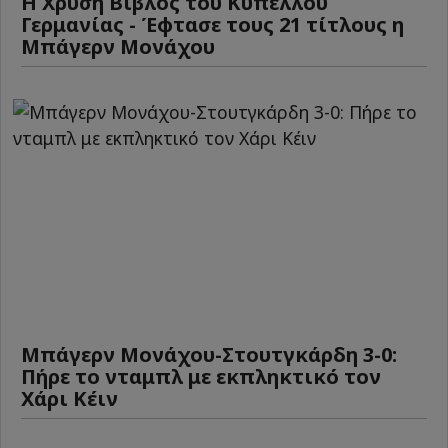
Η Χρυσή Βίβλος του Κυπέλλου
Γερμανίας - Έφτασε τους 21 τίτλους η
Μπάγερν Μονάχου
Μπάγερν Μονάχου-Στουτγκάρδη 3-0:
Πήρε το νταμπλ με εκπληκτικό τον
Χάρι Κέιν