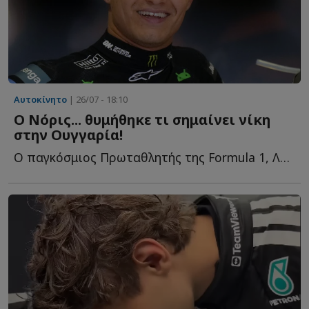
Αυτοκίνητο
| 26/07 - 18:10
Ο Νόρις... θυμήθηκε τι σημαίνει νίκη
στην Ουγγαρία!
Ο παγκόσμιος Πρωταθλητής της Formula 1, Λάντο Νόρις, επέστρεψε σ...