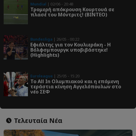
Mundial
| 02/06 - 20:48
Τρομερή απόκρουση Κουρτουά σε
πλασέ του Μόντριτς! (ΒΙΝΤΕΟ)
Bundesliga
| 26/05 - 00:22
Εφιάλτης για τον Κουλιεράκη - Η
Βόλφσμπουργκ υποβιβάστηκε!
(Highlights)
Euroleague
| 25/05 - 15:20
Το All In Ολυμπιακού και η επόμενη
τεράστια κίνηση Αγγελόπουλων στο
νέο ΣΕΦ
Τελευταία Νέα