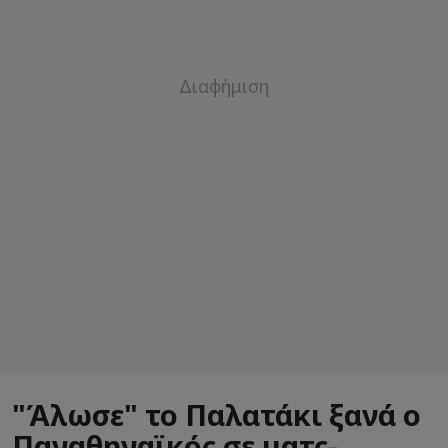
"Άλωσε" το Παλατάκι ξανά ο
Παναθηναϊκός σε ματς-