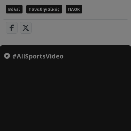
Βόλεϊ
Παναθηναϊκός
ΠΑΟΚ
#AllSportsVideo