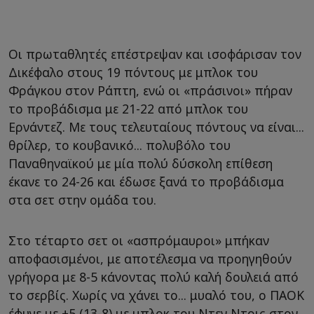
Οι πρωταθλητές επέστρεψαν και ισοφάρισαν τον
Δικέφαλο στους 19 πόντους με μπλοκ του
Φράγκου στον Ράπτη, ενώ οι «πράσινοι» πήραν
το προβάδισμα με 21-22 από μπλοκ του
Ερνάντεζ. Με τους τελευταίους πόντους να είναι...
θρίλερ, το κουβανικό... πολυβόλο του
Παναθηναϊκού με μία πολύ δύσκολη επίθεση
έκανε το 24-26 και έδωσε ξανά το προβάδισμα
στα σετ στην ομάδα του.
Στο τέταρτο σετ οι «ασπρόμαυροι» μπήκαν
αποφασισμένοι, με αποτέλεσμα να προηγηθούν
γρήγορα με 8-5 κάνοντας πολύ καλή δουλειά από
το σερβίς. Χωρίς να χάνει το... μυαλό του, ο ΠΑΟΚ
έφυγε με +5 (13-8) με μπλοκ του Ντεν Ντρις στον