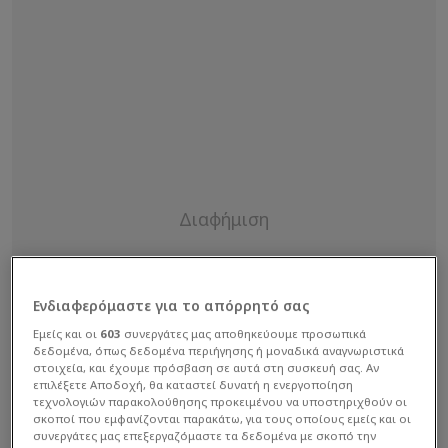
Ενδιαφερόμαστε για το απόρρητό σας
Εμείς και οι
603
συνεργάτες μας αποθηκεύουμε προσωπικά
δεδομένα, όπως δεδομένα περιήγησης ή μοναδικά αναγνωριστικά
στοιχεία, και έχουμε πρόσβαση σε αυτά στη συσκευή σας. Αν
επιλέξετε Αποδοχή, θα καταστεί δυνατή η ενεργοποίηση
τεχνολογιών παρακολούθησης προκειμένου να υποστηριχθούν οι
σκοποί που εμφανίζονται παρακάτω, για τους οποίους εμείς και οι
συνεργάτες μας επεξεργαζόμαστε τα δεδομένα με σκοπό την