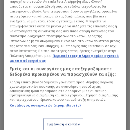
παροχή υπηρεσιών. Αν επιλέξετε Απόρριψη όλων όλων ή
αποσύρετε τη συγκατάθεσή σας, οι εν λόγω τεχνολογίες θα
απενεργοποιηθούν. Αν απενεργοποιηθούν οι ιχνηλάτες, ορισμένο
περιεχόμενο και κάποιες από τις διαφημίσεις που βλέπετε
ενδέχεται να μην είναι τόσο σχετικές με εσάς. Μπορείτε να
επανεμφανίσετε αυτό το μενού για να αλλάξετε τις επιλογές σας ή
Το φιλμ του αγώνα:
να αποσύρετε τη συναίνεσή σας ανά πάσα στιγμή πατώντας τον
σύνδεσμο Διαχείριση προτιμήσεων στο κάτω μέρος της
ιστοσελίδας [ή το αιωρούμενο εικονίδιο στο κάτω αριστερό μέρος
Στο πρώτο σετ ο Παναθηναϊκός μπήκε καλύτερα
της ιστοσελίδας, εάν υπάρχει]. Οι επιλογές σας θα τεθούν σε ισχύ
στον Ιστότοπος. Για περισσότερες λεπτομέρειες ανατρέξτε στην
και με τα αλλεπάλληλα λάθη του ΠΑΟΚ
Πολιτική Απορρήτου μας.
Περισσότερες πληροφορίες σχετικά
προηγήθηκε με 6-11, επιβάλλοντας το παιχνίδι
με το απόρρητό σας
του από νωρίς. Ο Δικέφαλος με δικό του σερί
Εμείς και οι συνεργάτες μας επεξεργαζόμαστε
δεδομένα προκειμένου να παρασχεθούν τα εξής:
έπιασε τους πράσινους στους 12, αλλά οι
Χρήση επακριβών δεδομένων γεωεντοπισμού. Ακριβής σάρωση
φιλοξενούμενοι με επιθετικό ντεμαράζ απέκτησαν
χαρακτηριστικών συσκευής για αναγνώριση ταυτότητας.
απόσταση ασφαλείας (13-18).
Αποθήκευση ή/και πρόσβαση στα δεδομένα μιας συσκευής.
Εξατομικευμένη διαφήμιση και περιεχόμενο, μέτρηση διαφήμισης
και περιεχομένου, έρευνα κοινού και ανάπτυξη υπηρεσιών.
Κατάλογος συνεργατών (προμηθευτές)
Εμφάνιση σκοπών