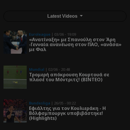
Latest Videos
Euroleague
| 03/06 - 19:09
«Ανατίναξη» με Σπανούλη στον Άρη
-Γενναία ανανέωση στον ΠΑΟ, «ανάσα»
με Φαλ
Mundial
| 02/06 - 20:48
Τρομερή απόκρουση Κουρτουά σε
πλασέ του Μόντριτς! (ΒΙΝΤΕΟ)
Bundesliga
| 26/05 - 00:22
Εφιάλτης για τον Κουλιεράκη - Η
Βόλφσμπουργκ υποβιβάστηκε!
(Highlights)