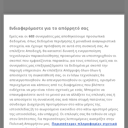
Ενδιαφερόμαστε για το απόρρητό σας
Εμείς και οι
603
συνεργάτες μας αποθηκεύουμε προσωπικά
δεδομένα, όπως δεδομένα περιήγησης ή μοναδικά αναγνωριστικά
στοιχεία, και έχουμε πρόσβαση σε αυτά στη συσκευή σας. Αν
επιλέξετε Αποδοχή, θα καταστεί δυνατή η ενεργοποίηση
τεχνολογιών παρακολούθησης προκειμένου να υποστηριχθούν οι
σκοποί που εμφανίζονται παρακάτω, για τους οποίους εμείς και οι
συνεργάτες μας επεξεργαζόμαστε τα δεδομένα με σκοπό την
παροχή υπηρεσιών. Αν επιλέξετε Απόρριψη όλων όλων ή
αποσύρετε τη συγκατάθεσή σας, οι εν λόγω τεχνολογίες θα
απενεργοποιηθούν. Αν απενεργοποιηθούν οι ιχνηλάτες, ορισμένο
περιεχόμενο και κάποιες από τις διαφημίσεις που βλέπετε
ενδέχεται να μην είναι τόσο σχετικές με εσάς. Μπορείτε να
επανεμφανίσετε αυτό το μενού για να αλλάξετε τις επιλογές σας ή
να αποσύρετε τη συναίνεσή σας ανά πάσα στιγμή πατώντας τον
σύνδεσμο Διαχείριση προτιμήσεων στο κάτω μέρος της
ιστοσελίδας [ή το αιωρούμενο εικονίδιο στο κάτω αριστερό μέρος
της ιστοσελίδας, εάν υπάρχει]. Οι επιλογές σας θα τεθούν σε ισχύ
στον Ιστότοπος. Για περισσότερες λεπτομέρειες ανατρέξτε στην
Πολιτική Απορρήτου μας.
Περισσότερες πληροφορίες σχετικά