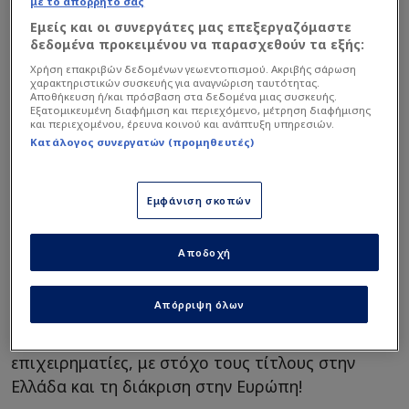
με το απόρρητό σας
Εμείς και οι συνεργάτες μας επεξεργαζόμαστε
δεδομένα προκειμένου να παρασχεθούν τα εξής:
Χρήση επακριβών δεδομένων γεωεντοπισμού. Ακριβής σάρωση
χαρακτηριστικών συσκευής για αναγνώριση ταυτότητας.
Αποθήκευση ή/και πρόσβαση στα δεδομένα μιας συσκευής.
Εξατομικευμένη διαφήμιση και περιεχόμενο, μέτρηση διαφήμισης
και περιεχομένου, έρευνα κοινού και ανάπτυξη υπηρεσιών.
Κατάλογος συνεργατών (προμηθευτές)
Εμφάνιση σκοπών
Αποδοχή
Intime
Απόρριψη όλων
Ήδη έχουν γίνει οι επαφές και το βόλεϊ του ΠΑΟΚ,
αναμένεται να εκτοξευθεί με τους συγκεκριμένους
επιχειρηματίες, με στόχο τους τίτλους στην
Ελλάδα και τη διάκριση στην Ευρώπη!