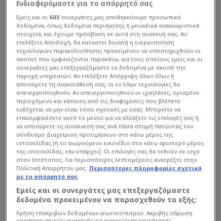
Ενδιαφερόμαστε για το απόρρητό σας
Εμείς και οι
603
συνεργάτες μας αποθηκεύουμε προσωπικά
δεδομένα, όπως δεδομένα περιήγησης ή μοναδικά αναγνωριστικά
στοιχεία, και έχουμε πρόσβαση σε αυτά στη συσκευή σας. Αν
επιλέξετε Αποδοχή, θα καταστεί δυνατή η ενεργοποίηση
τεχνολογιών παρακολούθησης προκειμένου να υποστηριχθούν οι
σκοποί που εμφανίζονται παρακάτω, για τους οποίους εμείς και οι
συνεργάτες μας επεξεργαζόμαστε τα δεδομένα με σκοπό την
παροχή υπηρεσιών. Αν επιλέξετε Απόρριψη όλων όλων ή
αποσύρετε τη συγκατάθεσή σας, οι εν λόγω τεχνολογίες θα
απενεργοποιηθούν. Αν απενεργοποιηθούν οι ιχνηλάτες, ορισμένο
περιεχόμενο και κάποιες από τις διαφημίσεις που βλέπετε
ενδέχεται να μην είναι τόσο σχετικές με εσάς. Μπορείτε να
επανεμφανίσετε αυτό το μενού για να αλλάξετε τις επιλογές σας ή
να αποσύρετε τη συναίνεσή σας ανά πάσα στιγμή πατώντας τον
σύνδεσμο Διαχείριση προτιμήσεων στο κάτω μέρος της
ιστοσελίδας [ή το αιωρούμενο εικονίδιο στο κάτω αριστερό μέρος
της ιστοσελίδας, εάν υπάρχει]. Οι επιλογές σας θα τεθούν σε ισχύ
στον Ιστότοπος. Για περισσότερες λεπτομέρειες ανατρέξτε στην
Διαβάστε αναλυτικά:
Πολιτική Απορρήτου μας.
Περισσότερες πληροφορίες σχετικά
με το απόρρητό σας
Εμείς και οι συνεργάτες μας επεξεργαζόμαστε
"
Ο Σεμπά έκανε χθες μάλλον το τελευταίο του παιχνίδι
δεδομένα προκειμένου να παρασχεθούν τα εξής:
με την Εστορίλ. Ο εξτρέμ φεύγει για την Ελλάδα, όπου
Χρήση επακριβών δεδομένων γεωεντοπισμού. Ακριβής σάρωση
θα αγωνιστεί στους πρωταθλητές Ελλάδας, που έχουν
χαρακτηριστικών συσκευής για αναγνώριση ταυτότητας.