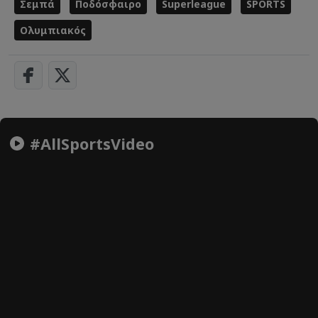
Σεμπά
Ποδόσφαιρο
Superleague
SPORTS
Ολυμπιακός
#AllSportsVideo