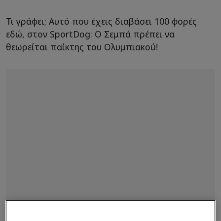
Τι γράφει; Αυτό που έχεις διαβάσει 100 φορές
εδώ, στον SportDog: Ο Σεμπά πρέπει να
θεωρείται παίκτης του Ολυμπιακού!