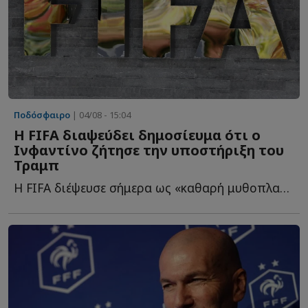
Ποδόσφαιρο
| 04/08 - 15:04
Η FIFA διαψεύδει δημοσίευμα ότι ο
Ινφαντίνο ζήτησε την υποστήριξη του
Τραμπ
Η FIFA διέψευσε σήμερα ως «καθαρή μυθοπλασία» δημοσίευμα ό...