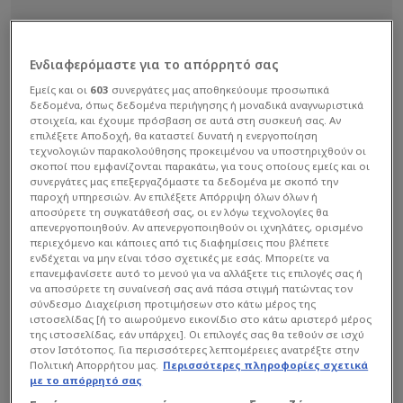
Ενδιαφερόμαστε για το απόρρητό σας
Εμείς και οι
603
συνεργάτες μας αποθηκεύουμε προσωπικά
δεδομένα, όπως δεδομένα περιήγησης ή μοναδικά αναγνωριστικά
στοιχεία, και έχουμε πρόσβαση σε αυτά στη συσκευή σας. Αν
επιλέξετε Αποδοχή, θα καταστεί δυνατή η ενεργοποίηση
τεχνολογιών παρακολούθησης προκειμένου να υποστηριχθούν οι
σκοποί που εμφανίζονται παρακάτω, για τους οποίους εμείς και οι
συνεργάτες μας επεξεργαζόμαστε τα δεδομένα με σκοπό την
παροχή υπηρεσιών. Αν επιλέξετε Απόρριψη όλων όλων ή
αποσύρετε τη συγκατάθεσή σας, οι εν λόγω τεχνολογίες θα
απενεργοποιηθούν. Αν απενεργοποιηθούν οι ιχνηλάτες, ορισμένο
περιεχόμενο και κάποιες από τις διαφημίσεις που βλέπετε
ενδέχεται να μην είναι τόσο σχετικές με εσάς. Μπορείτε να
επανεμφανίσετε αυτό το μενού για να αλλάξετε τις επιλογές σας ή
να αποσύρετε τη συναίνεσή σας ανά πάσα στιγμή πατώντας τον
σύνδεσμο Διαχείριση προτιμήσεων στο κάτω μέρος της
ιστοσελίδας [ή το αιωρούμενο εικονίδιο στο κάτω αριστερό μέρος
της ιστοσελίδας, εάν υπάρχει]. Οι επιλογές σας θα τεθούν σε ισχύ
στον Ιστότοπος. Για περισσότερες λεπτομέρειες ανατρέξτε στην
Πολιτική Απορρήτου μας.
Περισσότερες πληροφορίες σχετικά
Στο σχετικό δελτίο Τύπου, η ομοσπονδία
με το απόρρητό σας
αναφέρει ότι ο Γάλλος ομοσπονδιακός