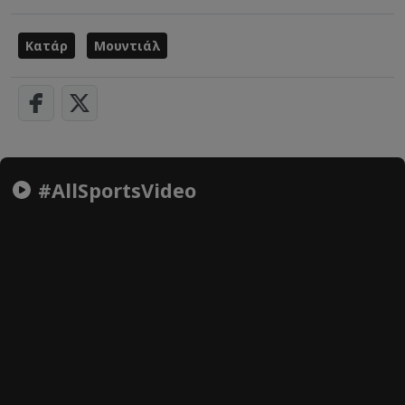
Κατάρ
Μουντιάλ
#AllSportsVideo