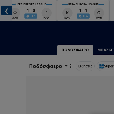
UEFA EUROPA LEAGUE
UEFA EUROPA LEAGUE
❮
1 - 0
1 - 1
Φ
Γ
Κ
Ο
ΤΕΛ
ΤΕΛ
Ο
ΦΕΡ
ΓΚΌ
ΚΟΥ
ΟΥΝ
ΠΟΔΟΣΦΑΙΡΟ
ΜΠΑΣΚΕ
Ποδόσφαιρο
Ειδήσεις
Super