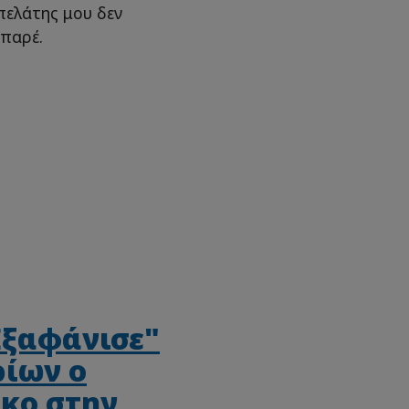
πελάτης μου δεν
μπαρέ.
Εξαφάνισε"
ρίων ο
σκο στην