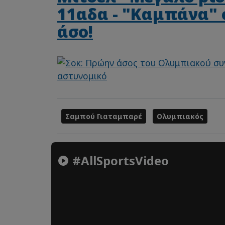
11αδα - "Καμπάνα" 
άσο!
Σαμπού Γιαταμπαρέ
Ολυμπιακός
#AllSportsVideo