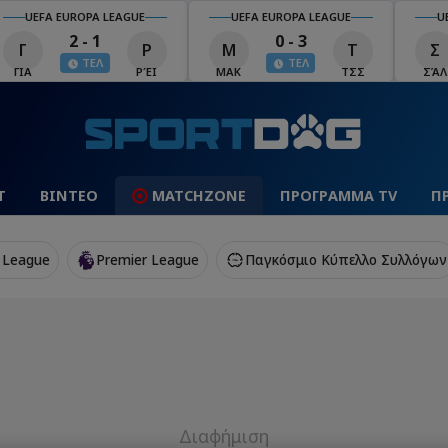
UEFA EUROPA LEAGUE
UEFA EUROPA LEAGUE
U
2 - 1
0 - 3
Γ
Ρ
Μ
Τ
Σ
ΤΕΛ
ΤΕΛ
ΓΙΑ
ΡΈΙ
ΜΑΚ
ΤΣΣ
ΣΆΛ
Τ
ΒΙΝΤΕΟ
MATCHZONE
ΠΡΟΓΡΑΜΜΑ TV
Π
 League
Premier League
Παγκόσμιο Κύπελλο Συλλόγων