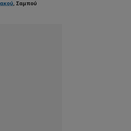
ακού
, Σαμπού