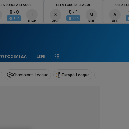
EFA EUROPA LEAGUE
UEFA EUROPA LEAGUE
UEFA EU
0 - 0
0 - 1
Π
Χ
Μ
Λ
ΤΕΛ
ΤΕΛ
ΠΆΦ
ΧΡΆ
ΜΠΕ
ΛΕΧ
ΡΩΤΟΣΕΛΙΔΑ
LIFE
Champions League
Europa League
UEFA Confere