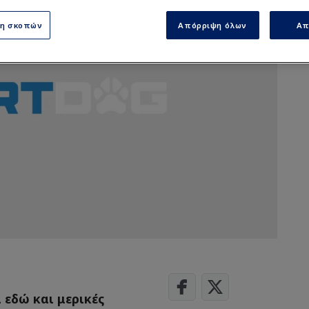
ση σκοπών
Απόρριψη όλων
Απ
 εδώ και μερικές