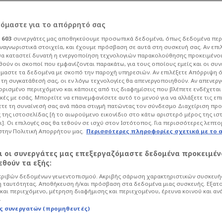
ρόμαστε για το απόρρητό σας
ι
603
συνεργάτες μας αποθηκεύουμε προσωπικά δεδομένα, όπως δεδομένα περ
ναγνωριστικά στοιχεία, και έχουμε πρόσβαση σε αυτά στη συσκευή σας. Αν επι
α καταστεί δυνατή η ενεργοποίηση τεχνολογιών παρακολούθησης προκειμένο
ς του Ολυμπιακού
ούν οι σκοποί που εμφανίζονται παρακάτω, για τους οποίους εμείς και οι συν
μαστε τα δεδομένα με σκοπό την παροχή υπηρεσιών. Αν επιλέξετε Απόρριψη 
τη συγκατάθεσή σας, οι εν λόγω τεχνολογίες θα απενεργοποιηθούν. Αν απενερ
πίθεση σε
 ορισμένο περιεχόμενο και κάποιες από τις διαφημίσεις που βλέπετε ενδέχεται 
κές με εσάς. Μπορείτε να επανεμφανίσετε αυτό το μενού για να αλλάξετε τις επ
τε τη συναίνεσή σας ανά πάσα στιγμή πατώντας τον σύνδεσμο Διαχείριση πρ
 της ιστοσελίδας [ή το αιωρούμενο εικονίδιο στο κάτω αριστερό μέρος της ισ
ι]. Οι επιλογές σας θα τεθούν σε ισχύ στον Ιστότοπος. Για περισσότερες λεπτο
στην Πολιτική Απορρήτου μας.
Περισσότερες πληροφορίες σχετικά με το 
σφαιρο
αι οι συνεργάτες μας επεξεργαζόμαστε δεδομένα προκειμέν
σύνη έχει παίκτης που πέρασε από την
θούν τα εξής:
υκη φανέλα.
ριβών δεδομένων γεωεντοπισμού. Ακριβής σάρωση χαρακτηριστικών συσκευής
 ταυτότητας. Αποθήκευση ή/και πρόσβαση στα δεδομένα μιας συσκευής. Εξατ
και περιεχόμενο, μέτρηση διαφήμισης και περιεχομένου, έρευνα κοινού και αν
.
ς συνεργατών (προμηθευτές)