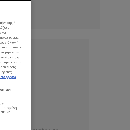
ιήγησης ή
λέξετε
υ να
εργάτες μας
όλων όλων ή
γοποιηθούν οι
να μην είναι
ιλογές σας ή
οτιμήσεων στο
τοσελίδας,
μέρειες
απόρρητό
ου να
 για
ομικευμένη
άπτυξη