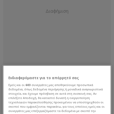
Ενδιαφερόμαστε για το απόρρητό σας
Εμείς και οι
603
συνεργάτες μας αποθηκεύουμε προσωπικά
δεδομένα, όπως δεδομένα περιήγησης ή μοναδικά αναγνωριστικά
στοιχεία, και έχουμε πρόσβαση σε αυτά στη συσκευή σας. Αν
Οι θέσεις των ποδοσφαιριστών, πέρα από τον
επιλέξετε Αποδοχή, θα καταστεί δυνατή η ενεργοποίηση
τερματοφύλακα χωρίζονται σε τρεις γενικές
τεχνολογιών παρακολούθησης προκειμένου να υποστηριχθούν οι
σκοποί που εμφανίζονται παρακάτω, για τους οποίους εμείς και οι
κατηγορίες: επιθετικοί, μέσοι και αμυντικοί. Σε
συνεργάτες μας επεξεργαζόμαστε τα δεδομένα με σκοπό την