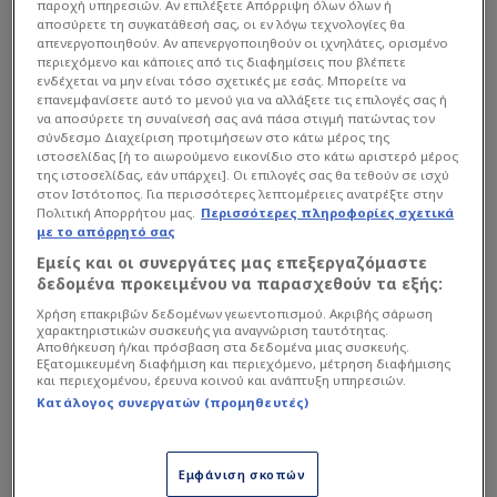
κάθε κατηγορία υπάρχουν επιμέρους θέσεις που
παροχή υπηρεσιών. Αν επιλέξετε Απόρριψη όλων όλων ή
αποσύρετε τη συγκατάθεσή σας, οι εν λόγω τεχνολογίες θα
μπορεί να πάρει κάθε ποδοσφαιριστής.
απενεργοποιηθούν. Αν απενεργοποιηθούν οι ιχνηλάτες, ορισμένο
περιεχόμενο και κάποιες από τις διαφημίσεις που βλέπετε
ενδέχεται να μην είναι τόσο σχετικές με εσάς. Μπορείτε να
Διαβάστε επίσης...
επανεμφανίσετε αυτό το μενού για να αλλάξετε τις επιλογές σας ή
να αποσύρετε τη συναίνεσή σας ανά πάσα στιγμή πατώντας τον
σύνδεσμο Διαχείριση προτιμήσεων στο κάτω μέρος της
Πρώτος σκόρερ
ιστοσελίδας [ή το αιωρούμενο εικονίδιο στο κάτω αριστερό μέρος
παγκοσμίως για το 2024 ο
της ιστοσελίδας, εάν υπάρχει]. Οι επιλογές σας θα τεθούν σε ισχύ
Ελ Κααμπί!
στον Ιστότοπος. Για περισσότερες λεπτομέρειες ανατρέξτε στην
Πολιτική Απορρήτου μας.
Περισσότερες πληροφορίες σχετικά
με το απόρρητό σας
Τα Πρωταθλήματα του
Εμείς και οι συνεργάτες μας επεξεργαζόμαστε
Ολυμπιακού - Όλοι οι
δεδομένα προκειμένου να παρασχεθούν τα εξής:
τίτλοι
Χρήση επακριβών δεδομένων γεωεντοπισμού. Ακριβής σάρωση
χαρακτηριστικών συσκευής για αναγνώριση ταυτότητας.
Αποθήκευση ή/και πρόσβαση στα δεδομένα μιας συσκευής.
Εξατομικευμένη διαφήμιση και περιεχόμενο, μέτρηση διαφήμισης
και περιεχομένου, έρευνα κοινού και ανάπτυξη υπηρεσιών.
Δείτε παρακάτω
Κατάλογος συνεργατών (προμηθευτές)
Εμφάνιση σκοπών