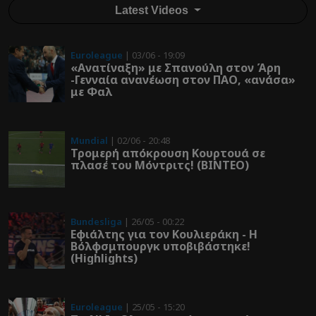
Latest Videos
Euroleague
| 03/06 - 19:09
«Ανατίναξη» με Σπανούλη στον Άρη
-Γενναία ανανέωση στον ΠΑΟ, «ανάσα»
με Φαλ
Mundial
| 02/06 - 20:48
Τρομερή απόκρουση Κουρτουά σε
πλασέ του Μόντριτς! (ΒΙΝΤΕΟ)
Bundesliga
| 26/05 - 00:22
Εφιάλτης για τον Κουλιεράκη - Η
Βόλφσμπουργκ υποβιβάστηκε!
(Highlights)
Euroleague
| 25/05 - 15:20