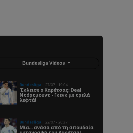
Bundesliga Videos
Bundesliga
| 27/07 - 19:04
Έκλεισε ο Καρέτσας: Deal
Ντόρτμουντ - Γκενκ με τρελά
λεφτά!
Bundesliga
| 22/07 - 20:37
Μία... ανάσα από τη σπουδαία
μεταγραφή του Καρέτσα!