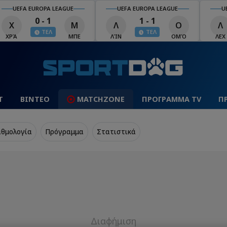
UEFA EUROPA LEAGUE
UEFA EUROPA LEAGUE
U
0 - 1
1 - 1
Χ
Μ
Λ
Ο
Λ
ΤΕΛ
ΤΕΛ
ΧΡΆ
ΜΠΕ
ΛΊΝ
ΟΜΌ
ΛΕΧ
Τ
ΒΙΝΤΕΟ
MATCHZONE
ΠΡΟΓΡΑΜΜΑ TV
Π
θμολογία
Πρόγραμμα
Στατιστικά