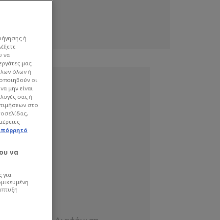
ιήγησης ή
λέξετε
υ να
εργάτες μας
όλων όλων ή
γοποιηθούν οι
να μην είναι
ιλογές σας ή
οτιμήσεων στο
τοσελίδας,
μέρειες
απόρρητό
ου να
 για
ομικευμένη
άπτυξη