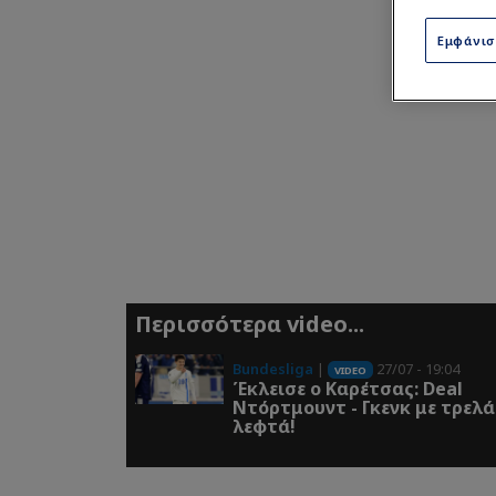
Εμφάνι
Περισσότερα video...
Bundesliga
|
27/07 - 19:04
VIDEO
Έκλεισε ο Καρέτσας: Deal
Ντόρτμουντ - Γκενκ με τρελά
λεφτά!