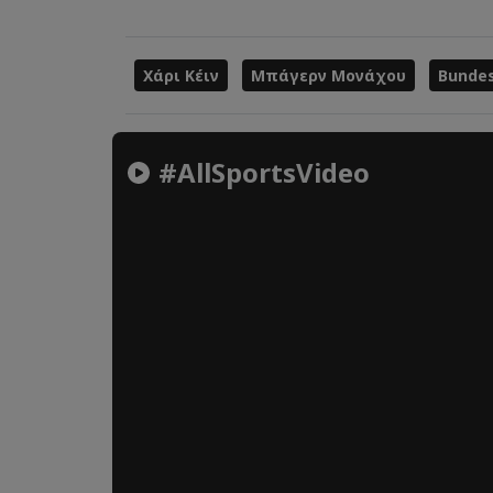
Χάρι Κέιν
Μπάγερν Μονάχου
Bundes
#AllSportsVideo