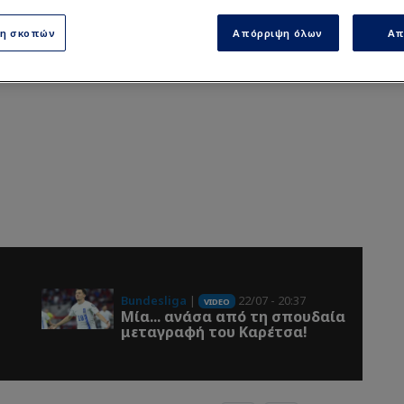
ση σκοπών
Απόρριψη όλων
Απ
Bundesliga
|
22/07 - 20:37
VIDEO
Μία... ανάσα από τη σπουδαία
μεταγραφή του Καρέτσα!