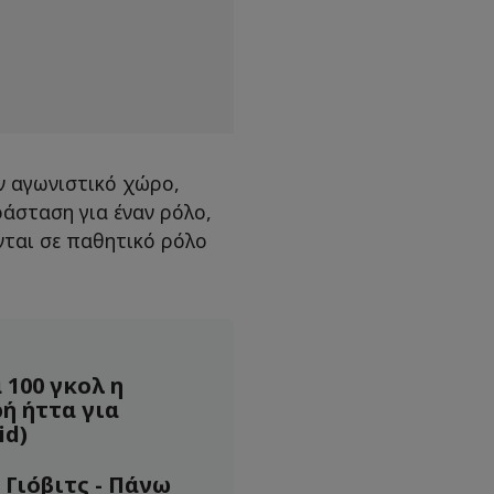
ν αγωνιστικό χώρο,
άσταση για έναν ρόλο,
νται σε παθητικό ρόλο
 100 γκολ η
ή ήττα για
id)
 Γιόβιτς - Πάνω