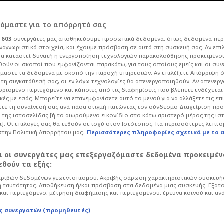
ρόμαστε για το απόρρητό σας
ι
603
συνεργάτες μας αποθηκεύουμε προσωπικά δεδομένα, όπως δεδομένα περ
ναγνωριστικά στοιχεία, και έχουμε πρόσβαση σε αυτά στη συσκευή σας. Αν επι
α καταστεί δυνατή η ενεργοποίηση τεχνολογιών παρακολούθησης προκειμένο
άρι Κέιν - 48ο γκολ
ούν οι σκοποί που εμφανίζονται παρακάτω, για τους οποίους εμείς και οι συν
μαστε τα δεδομένα με σκοπό την παροχή υπηρεσιών. Αν επιλέξετε Απόρριψη 
τη συγκατάθεσή σας, οι εν λόγω τεχνολογίες θα απενεργοποιηθούν. Αν απενερ
ΕΟ)
 ορισμένο περιεχόμενο και κάποιες από τις διαφημίσεις που βλέπετε ενδέχεται 
κές με εσάς. Μπορείτε να επανεμφανίσετε αυτό το μενού για να αλλάξετε τις επ
τε τη συναίνεσή σας ανά πάσα στιγμή πατώντας τον σύνδεσμο Διαχείριση πρ
 της ιστοσελίδας [ή το αιωρούμενο εικονίδιο στο κάτω αριστερό μέρος της ισ
liga
ι]. Οι επιλογές σας θα τεθούν σε ισχύ στον Ιστότοπος. Για περισσότερες λεπτο
στην Πολιτική Απορρήτου μας.
Περισσότερες πληροφορίες σχετικά με το 
αυαρούς και εκτελεστή τον Χάρι Κέιν.
αι οι συνεργάτες μας επεξεργαζόμαστε δεδομένα προκειμέν
θούν τα εξής:
ριβών δεδομένων γεωεντοπισμού. Ακριβής σάρωση χαρακτηριστικών συσκευής
 ταυτότητας. Αποθήκευση ή/και πρόσβαση στα δεδομένα μιας συσκευής. Εξατ
και περιεχόμενο, μέτρηση διαφήμισης και περιεχομένου, έρευνα κοινού και αν
.
ς συνεργατών (προμηθευτές)