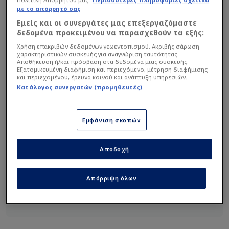
με το απόρρητό σας
Εμείς και οι συνεργάτες μας επεξεργαζόμαστε
δεδομένα προκειμένου να παρασχεθούν τα εξής:
Οι Βαυαροί βρέθηκαν να χάνουν με 3-0 από το
Χρήση επακριβών δεδομένων γεωεντοπισμού. Ακριβής σάρωση
χαρακτηριστικών συσκευής για αναγνώριση ταυτότητας.
πρώτο ημίχρονο στην έδρα της Μάιντζ, όμως
Αποθήκευση ή/και πρόσβαση στα δεδομένα μιας συσκευής.
όχι μόνο δεν χαλάρωσαν αλλά αντιθέτως έριξαν
Εξατομικευμένη διαφήμιση και περιεχόμενο, μέτρηση διαφήμισης
και περιεχομένου, έρευνα κοινού και ανάπτυξη υπηρεσιών.
τους βασικούς τους παίκτες στο γήπεδο στο
Κατάλογος συνεργατών (προμηθευτές)
δεύτερο ημίχρονο και κατάφεραν
να φτάσουν σε
μία απίθανη ανατροπή με 4-3
χάρη σε γκολ των
Εμφάνιση σκοπών
Τζάκσον, Ολίσε, Μουσιάλα και Κέιν κατά σειρά!
Αποδοχή
Διαβάστε επίσης...
-Χ-αρακίρι η Στουτγάρδη -
Απόρριψη όλων
Σε μπελάδες για το
Champions League (Hls)