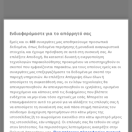
Ενδιαφερόμαστε για το απόρρητό σας
Εμείς και οι
603
συνεργάτες μας αποθηκεύουμε προσωπικά
δεδομένα, όπως δεδομένα περιήγησης ή μοναδικά αναγνωριστικά
στοιχεία, και έχουμε πρόσβαση σε αυτά στη συσκευή σας. Αν
επιλέξετε Αποδοχή, θα καταστεί δυνατή η ενεργοποίηση
τεχνολογιών παρακολούθησης προκειμένου να υποστηριχθούν οι
σκοποί που εμφανίζονται παρακάτω, για τους οποίους εμείς και οι
συνεργάτες μας επεξεργαζόμαστε τα δεδομένα με σκοπό την
παροχή υπηρεσιών. Αν επιλέξετε Απόρριψη όλων όλων ή
αποσύρετε τη συγκατάθεσή σας, οι εν λόγω τεχνολογίες θα
απενεργοποιηθούν. Αν απενεργοποιηθούν οι ιχνηλάτες, ορισμένο
περιεχόμενο και κάποιες από τις διαφημίσεις που βλέπετε
ενδέχεται να μην είναι τόσο σχετικές με εσάς. Μπορείτε να
επανεμφανίσετε αυτό το μενού για να αλλάξετε τις επιλογές σας ή
να αποσύρετε τη συναίνεσή σας ανά πάσα στιγμή πατώντας τον
σύνδεσμο Διαχείριση προτιμήσεων στο κάτω μέρος της
ιστοσελίδας [ή το αιωρούμενο εικονίδιο στο κάτω αριστερό μέρος
της ιστοσελίδας, εάν υπάρχει]. Οι επιλογές σας θα τεθούν σε ισχύ
στον Ιστότοπος. Για περισσότερες λεπτομέρειες ανατρέξτε στην
Πολιτική Απορρήτου μας.
Περισσότερες πληροφορίες σχετικά