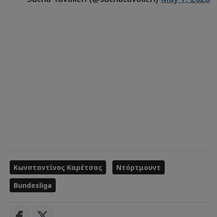
Κωνσταντίνος Καρέτσας
Ντόρτμουντ
Bundesliga