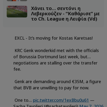
Χάνει το… σεντόνι η
Λεβερκούζεν - “Καθάρισε” με
το Ch. League η Λειψία (Vd)
EXCL - It’s moving for Kostas Karetsas!
KRC Genk wonderkid met with the officials
of Borussia Dortmund last week, but…
negotiations are stalling over the transfer
fee.
Genk are demanding around €35M, a figure
that BVB are unwilling to pay for now.
One to…
pic.twitter.com/1exBbu0u61
—
Sacha Tavolieri (@sachatavolieri)
May 7, 2026