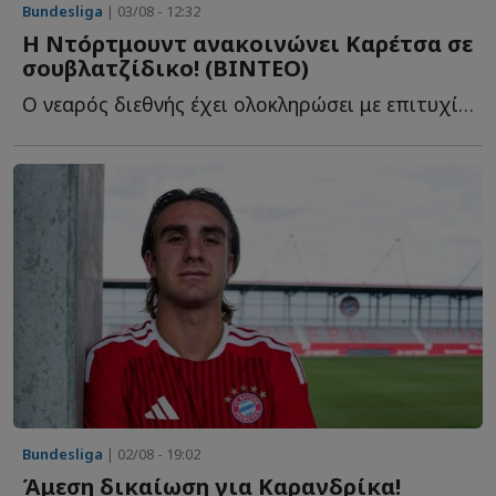
Bundesliga
| 03/08 - 12:32
Η Ντόρτμουντ ανακοινώνει Καρέτσα σε
σουβλατζίδικο! (ΒΙΝΤΕΟ)
Ο νεαρός διεθνής έχει ολοκληρώσει με επιτυχία τις ιατρικές ε...
Bundesliga
| 02/08 - 19:02
Άμεση δικαίωση για Καρανδρίκα!