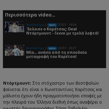
Περισσότερα video...
Bundesliga
|
27/07 - 19:04
VIDEO
Έκλεισε ο Καρέτσας: Deal
Ντόρτμουντ - Γκενκ με τρελά λεφτά!
Bundesliga
|
22/07 - 20:37
VIDEO
Μία... ανάσα από τη σπουδαία
μεταγραφή του Καρέτσα!
Ντόρτμουντ:
Στο στόχαστρο των Βεστφαλών
φαίνεται ότι είναι ο Κωνσταντίνος Καρέτσας και
μάλιστα έχουν ήδη πραγματοποιήσει επαφές με
την πλευρά του Έλληνα διεθνή όπως αναφέρει ο
γνωστός δημοσιογράφος Σάσα Ταβολιέρι.