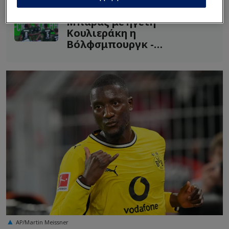
Μπαράζ με ηγέτη
Κουλιεράκη η
Βόλφσμπουργκ -
“Σεντονάτη” η Στουτγάρδη
(Vid)
AP/Martin Meissner