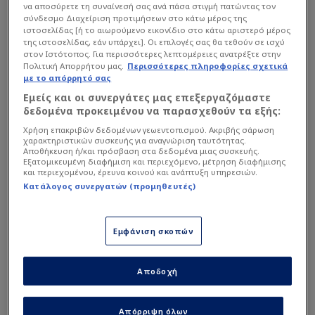
να αποσύρετε τη συναίνεσή σας ανά πάσα στιγμή πατώντας τον
σύνδεσμο Διαχείριση προτιμήσεων στο κάτω μέρος της
ιστοσελίδας [ή το αιωρούμενο εικονίδιο στο κάτω αριστερό μέρος
της ιστοσελίδας, εάν υπάρχει]. Οι επιλογές σας θα τεθούν σε ισχύ
στον Ιστότοπος. Για περισσότερες λεπτομέρειες ανατρέξτε στην
Πολιτική Απορρήτου μας.
Περισσότερες πληροφορίες σχετικά
με το απόρρητό σας
Εμείς και οι συνεργάτες μας επεξεργαζόμαστε
δεδομένα προκειμένου να παρασχεθούν τα εξής:
Χρήση επακριβών δεδομένων γεωεντοπισμού. Ακριβής σάρωση
Ο 30χρονος διεθνής επιθετικός από τη Γουινέα
χαρακτηριστικών συσκευής για αναγνώριση ταυτότητας.
Αποθήκευση ή/και πρόσβαση στα δεδομένα μιας συσκευής.
έχει συμβόλαιο με τη Μπορούσια μέχρι το
Εξατομικευμένη διαφήμιση και περιεχόμενο, μέτρηση διαφήμισης
καλοκαίρι του 2028, αλλά θέλει να κάνει το
και περιεχομένου, έρευνα κοινού και ανάπτυξη υπηρεσιών.
Κατάλογος συνεργατών (προμηθευτές)
επόμενο βήμα στην καριέρα του το προσεχές
καλοκαίρι.
Εμφάνιση σκοπών
Διαβάστε επίσης...
Αποδοχή
Και επίσημα δεύτερη η
Ντόρτμουντ - Ανατροπή με
Άιντραχτ (Highlights)
Απόρριψη όλων