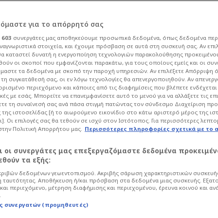
ρόμαστε για το απόρρητό σας
ι
603
συνεργάτες μας αποθηκεύουμε προσωπικά δεδομένα, όπως δεδομένα περ
ναγνωριστικά στοιχεία, και έχουμε πρόσβαση σε αυτά στη συσκευή σας. Αν επι
α καταστεί δυνατή η ενεργοποίηση τεχνολογιών παρακολούθησης προκειμένο
 η Μπάρτσα - Εφτά
ούν οι σκοποί που εμφανίζονται παρακάτω, για τους οποίους εμείς και οι συν
μαστε τα δεδομένα με σκοπό την παροχή υπηρεσιών. Αν επιλέξετε Απόρριψη 
τη συγκατάθεσή σας, οι εν λόγω τεχνολογίες θα απενεργοποιηθούν. Αν απενερ
στλ & τώρα
 ορισμένο περιεχόμενο και κάποιες από τις διαφημίσεις που βλέπετε ενδέχεται 
κές με εσάς. Μπορείτε να επανεμφανίσετε αυτό το μενού για να αλλάξετε τις επ
τε τη συναίνεσή σας ανά πάσα στιγμή πατώντας τον σύνδεσμο Διαχείριση πρ
id)
 της ιστοσελίδας [ή το αιωρούμενο εικονίδιο στο κάτω αριστερό μέρος της ισ
ι]. Οι επιλογές σας θα τεθούν σε ισχύ στον Ιστότοπος. Για περισσότερες λεπτο
στην Πολιτική Απορρήτου μας.
Περισσότερες πληροφορίες σχετικά με το 
σφαιρο
Champions League
αι οι συνεργάτες μας επεξεργαζόμαστε δεδομένα προκειμέν
 Μπλαουγκράνα, που με πέντε γκολ
θούν τα εξής:
δύο στο πρώτο... σκόρπισαν τη
ριβών δεδομένων γεωεντοπισμού. Ακριβής σάρωση χαρακτηριστικών συσκευής
 και συνδυασμό με το 1-1 του πρώτου
 ταυτότητας. Αποθήκευση ή/και πρόσβαση στα δεδομένα μιας συσκευής. Εξατ
ελικά του φετινού Champions League.
και περιεχόμενο, μέτρηση διαφήμισης και περιεχομένου, έρευνα κοινού και αν
.
ς συνεργατών (προμηθευτές)