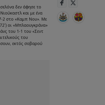
ελόνα δεν άφησε το
Νιούκαστλ και με ένα
 7-2 στο «Καμπ Νου». Με
-72΄) οι «Μπλαουγκράνα»
άνς του 1-1 του «Σεντ
ιτελικούς του
πίσουν, εκτός σοβαρού