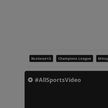
Νιούκαστλ
Champions League
Μπαρ
#AllSportsVideo