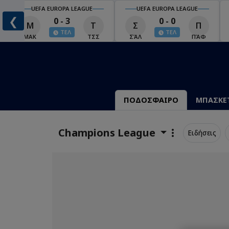
UEFA EUROPA LEAGUE
UEFA EUROPA LEAGUE
❮
0 - 3
0 - 0
Μ
Τ
Σ
Π
ΤΕΛ
ΤΕΛ
ΜΑΚ
ΤΣΣ
ΣΆΛ
ΠΆΦ
ΠΟΔΟΣΦΑΙΡΟ
ΜΠΑΣΚΕ
Champions League
Ειδήσεις