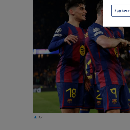
Εμφάνι
AP