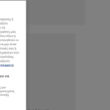
ιήγησης ή
λέξετε
υ να
εργάτες μας
όλων όλων ή
γοποιηθούν οι
να μην είναι
ιλογές σας ή
οτιμήσεων στο
τοσελίδας,
μέρειες
απόρρητό
ου να
 για
ομικευμένη
άπτυξη