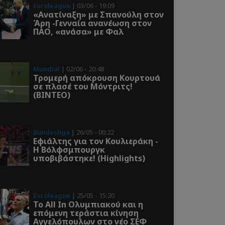
Euroleague
| 03/06 - 19:09
«Ανατίναξη» με Σπανούλη στον
Άρη -Γενναία ανανέωση στον
ΠΑΟ, «ανάσα» με Φαλ
Mundial
| 02/06 - 20:48
Τρομερή απόκρουση Κουρτουά
σε πλασέ του Μόντριτς!
(ΒΙΝΤΕΟ)
Bundesliga
| 26/05 - 00:22
Εφιάλτης για τον Κουλιεράκη -
Η Βόλφσμπουργκ
υποβιβάστηκε! (Highlights)
Euroleague
| 25/05 - 15:20
Το All In Ολυμπιακού και η
επόμενη τεράστια κίνηση
Αγγελόπουλων στο νέο ΣΕΦ