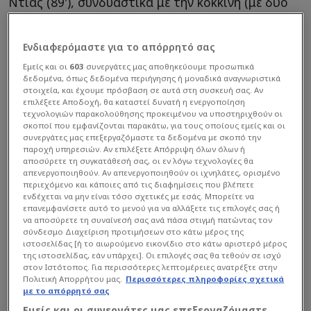
Ντίας (89'), συνδυαστικά με την κόκκινη (με δύο
κίτρινες) του Καμαβινγκά στο 86' λύγισαν τη Ρεάλ,
ενώ ο Ολίσε την αποτελείωσε στο 90'+4'.
Ενδιαφερόμαστε για το απόρρητό σας
Αποβλήθηκε και ο Γκιουλέρ στο τέλος (90'+5').
Εμείς και οι
603
συνεργάτες μας αποθηκεύουμε προσωπικά
δεδομένα, όπως δεδομένα περιήγησης ή μοναδικά αναγνωριστικά
στοιχεία, και έχουμε πρόσβαση σε αυτά στη συσκευή σας. Αν
επιλέξετε Αποδοχή, θα καταστεί δυνατή η ενεργοποίηση
τεχνολογιών παρακολούθησης προκειμένου να υποστηριχθούν οι
σκοποί που εμφανίζονται παρακάτω, για τους οποίους εμείς και οι
συνεργάτες μας επεξεργαζόμαστε τα δεδομένα με σκοπό την
παροχή υπηρεσιών. Αν επιλέξετε Απόρριψη όλων όλων ή
αποσύρετε τη συγκατάθεσή σας, οι εν λόγω τεχνολογίες θα
απενεργοποιηθούν. Αν απενεργοποιηθούν οι ιχνηλάτες, ορισμένο
περιεχόμενο και κάποιες από τις διαφημίσεις που βλέπετε
ενδέχεται να μην είναι τόσο σχετικές με εσάς. Μπορείτε να
επανεμφανίσετε αυτό το μενού για να αλλάξετε τις επιλογές σας ή
να αποσύρετε τη συναίνεσή σας ανά πάσα στιγμή πατώντας τον
σύνδεσμο Διαχείριση προτιμήσεων στο κάτω μέρος της
ιστοσελίδας [ή το αιωρούμενο εικονίδιο στο κάτω αριστερό μέρος
της ιστοσελίδας, εάν υπάρχει]. Οι επιλογές σας θα τεθούν σε ισχύ
στον Ιστότοπος. Για περισσότερες λεπτομέρειες ανατρέξτε στην
Πολιτική Απορρήτου μας.
Περισσότερες πληροφορίες σχετικά
με το απόρρητό σας
Εμείς και οι συνεργάτες μας επεξεργαζόμαστε