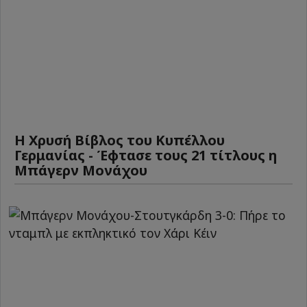
Η Χρυσή Βίβλος του Κυπέλλου
Γερμανίας - Έφτασε τους 21 τίτλους η
Μπάγερν Μονάχου