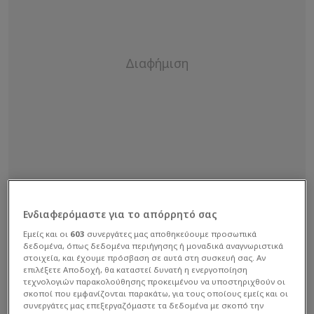
Ενδιαφερόμαστε για το απόρρητό σας
Εμείς και οι
603
συνεργάτες μας αποθηκεύουμε προσωπικά
δεδομένα, όπως δεδομένα περιήγησης ή μοναδικά αναγνωριστικά
στοιχεία, και έχουμε πρόσβαση σε αυτά στη συσκευή σας. Αν
επιλέξετε Αποδοχή, θα καταστεί δυνατή η ενεργοποίηση
τεχνολογιών παρακολούθησης προκειμένου να υποστηριχθούν οι
O Ανδρέας Δημάτος, πάντως, με σχετική του
σκοποί που εμφανίζονται παρακάτω, για τους οποίους εμείς και οι
συνεργάτες μας επεξεργαζόμαστε τα δεδομένα με σκοπό την