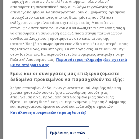
ανάρτηση στο facebook, αναφέρθηκε στα σενάρια
παροχή υπηρεσιών. Αν επιλέξετε Απόρριψη όλων όλων ή
που κρατούν ζωντανές τις ελπίδες της Ένωσης να
αποσύρετε τη συγκατάθεσή σας, οι εν λόγω τεχνολογίες θα
απενεργοποιηθούν. Αν απενεργοποιηθούν οι ιχνηλάτες, ορισμένο
είναι ισχυρή στα play off της κορυφαίας
περιεχόμενο και κάποιες από τις διαφημίσεις που βλέπετε
ενδέχεται να μην είναι τόσο σχετικές με εσάς. Μπορείτε να
ευρωπαϊκής διασυλλογικής διοργάνωσης, ενώ
επανεμφανίσετε αυτό το μενού για να αλλάξετε τις επιλογές σας ή
έκανε γνωστό ότι η Χαρτς δεδομένα θα είναι
να αποσύρετε τη συναίνεσή σας ανά πάσα στιγμή πατώντας τον
σύνδεσμο Διαχείριση προτιμήσεων στο κάτω μέρος της
υποψήφια αντίπαλος του Ολυμπιακού ή του
ιστοσελίδας [ή το αιωρούμενο εικονίδιο στο κάτω αριστερό μέρος
ΠΑΟΚ
στον 2ο προκριματικό γύρο του Champions
της ιστοσελίδας, εάν υπάρχει]. Οι επιλογές σας θα τεθούν σε ισχύ
στον Ιστότοπος. Για περισσότερες λεπτομέρειες ανατρέξτε στην
League, αν δεν υπάρξει rebalancing (oι
Πολιτική Απορρήτου μας.
Περισσότερες πληροφορίες σχετικά
«ερυθρόλευκοι» και ο «Δικέφαλος του Βορρά»
με το απόρρητό σας
διεκδικούν τη 2η θέση του πρωταθλήματος).
Εμείς και οι συνεργάτες μας επεξεργαζόμαστε
δεδομένα προκειμένου να παρασχεθούν τα εξής:
Χρήση επακριβών δεδομένων γεωεντοπισμού. Ακριβής σάρωση
Διαβάστε επίσης...
χαρακτηριστικών συσκευής για αναγνώριση ταυτότητας.
Αποθήκευση ή/και πρόσβαση στα δεδομένα μιας συσκευής.
Εξατομικευμένη διαφήμιση και περιεχόμενο, μέτρηση διαφήμισης
Πρωταθλήτρια η Σέλτικ σε
και περιεχομένου, έρευνα κοινού και ανάπτυξη υπηρεσιών.
συγκλονιστικό φινάλε -
Κατάλογος συνεργατών (προμηθευτές)
Πώς επηρεάζεται η ΑΕΚ (Vid)
Τα δεκάδες κίνητρα της ΑΕΚ
Εμφάνιση σκοπών