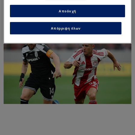
κόντρα στον Ολυμπιακό
και η μεγαλειώδης φιέστα
Αποδοχή
Απόρριψη όλων