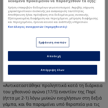
δεδομένα προκειμένου να παρασχεθούν τα εξής:
Χρήση επακριβών δεδομένων γεωεντοπισμού. Ακριβής σάρωση
χαρακτηριστικών συσκευής για αναγνώριση ταυτότητας.
Αποθήκευση ή/και πρόσβαση στα δεδομένα μιας συσκευής.
Εξατομικευμένη διαφήμιση και περιεχόμενο, μέτρηση διαφήμισης
και περιεχομένου, έρευνα κοινού και ανάπτυξη υπηρεσιών.
Κατάλογος συνεργατών (προμηθευτές)
Εμφάνιση σκοπών
Αποδοχή
Ο Ντεμπελέ θα συνεχίσει να «υποβάλλεται σε
θεραπεία» αυτή την εβδομάδα, ανακοίνωσε (18/5)
Απόρριψη όλων
η ομάδα της γαλλικής πρωτεύουσας.
«Αντικαταστάθηκε προληπτικά κατά τη διάρκεια
του χθεσινού αγώνα (17/5) εναντίον της Παρί
(ήττα με 2-1) λόγω μυϊκών ενοχλήσεων στη δεξιά
γάμπα, και θα παραμείνει υπό θεραπεία για τις