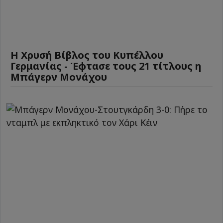
Η Χρυσή Βίβλος του Κυπέλλου
Γερμανίας - Έφτασε τους 21 τίτλους η
Μπάγερν Μονάχου