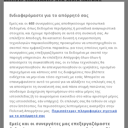
«μυϊκές ενοχλήσεις στη δεξιά γάμπα».
Ενδιαφερόμαστε για το απόρρητό σας
Εμείς και οι
603
συνεργάτες μας αποθηκεύουμε προσωπικά
δεδομένα, όπως δεδομένα περιήγησης ή μοναδικά αναγνωριστικά
στοιχεία, και έχουμε πρόσβαση σε αυτά στη συσκευή σας. Αν
επιλέξετε Αποδοχή, θα καταστεί δυνατή η ενεργοποίηση
τεχνολογιών παρακολούθησης προκειμένου να υποστηριχθούν οι
σκοποί που εμφανίζονται παρακάτω, για τους οποίους εμείς και οι
συνεργάτες μας επεξεργαζόμαστε τα δεδομένα με σκοπό την
παροχή υπηρεσιών. Αν επιλέξετε Απόρριψη όλων όλων ή
αποσύρετε τη συγκατάθεσή σας, οι εν λόγω τεχνολογίες θα
απενεργοποιηθούν. Αν απενεργοποιηθούν οι ιχνηλάτες, ορισμένο
περιεχόμενο και κάποιες από τις διαφημίσεις που βλέπετε
ενδέχεται να μην είναι τόσο σχετικές με εσάς. Μπορείτε να
επανεμφανίσετε αυτό το μενού για να αλλάξετε τις επιλογές σας ή
να αποσύρετε τη συναίνεσή σας ανά πάσα στιγμή πατώντας τον
σύνδεσμο Διαχείριση προτιμήσεων στο κάτω μέρος της
ιστοσελίδας [ή το αιωρούμενο εικονίδιο στο κάτω αριστερό μέρος
της ιστοσελίδας, εάν υπάρχει]. Οι επιλογές σας θα τεθούν σε ισχύ
στον Ιστότοπος. Για περισσότερες λεπτομέρειες ανατρέξτε στην
Πολιτική Απορρήτου μας.
Περισσότερες πληροφορίες σχετικά
με το απόρρητό σας
Εμείς και οι συνεργάτες μας επεξεργαζόμαστε