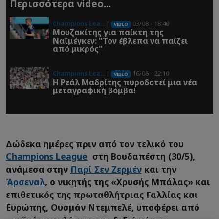
Περισσότερα video...
Champions Lea...
|
03/08 - 18:40
VIDEO
Μουζακίτης για παίκτη της
Ναϊμέγκεν: "Τον έβλεπα να παίζει
από μικρός"
Champions Lea...
|
16/06 - 22:10
VIDEO
Η Ρεάλ Μαδρίτης πυροδoτεί μια νέα
μεταγραφική βόμβα!
Δώδεκα ημέρες πριν από τον τελικό του
Champions League
στη Βουδαπέστη (30/5),
ανάμεσα στην
Παρί Σεν Ζερμέν
και την
Άρσεναλ
, ο νικητής της «Χρυσής Μπάλας» και
επιθετικός της πρωταθλήτριας Γαλλίας και
Ευρώπης, Ουσμάν Ντεμπελέ, υποφέρει από