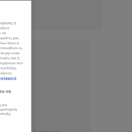
ιήγησης ή
λέξετε
υ να
εργάτες μας
όλων όλων ή
γοποιηθούν οι
να μην είναι
ιλογές σας ή
οτιμήσεων στο
τοσελίδας,
μέρειες
απόρρητό
ου να
 για
ομικευμένη
άπτυξη