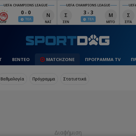
UEFA CHAMPIONS LEAGUE
UEFA CHAMPIONS LEAGUE
UEF
0 - 0
3 - 3
Ν
Σ
Μ
Σ
ΤΕΛ
ΤΕΛ
ΟΛΥ
ΝΑΪ
ΣΕΝ
ΜΠΌ
ΣΠΆ
Τ
ΒΙΝΤΕΟ
MATCHZONE
ΠΡΟΓΡΑΜΜΑ TV
Π
Βαθμολογία
Πρόγραμμα
Στατιστικά