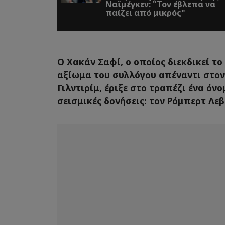
Ναϊμέγκεν: "Τον έβλεπα να
παίζει από μικρός"
Ο Χακάν Σαφί, ο οποίος διεκδικεί τ
αξίωμα του συλλόγου απέναντι στον
Γιλντιρίμ, έριξε στο τραπέζι ένα ό
σεισμικές δονήσεις: τον Ρόμπερτ Λε