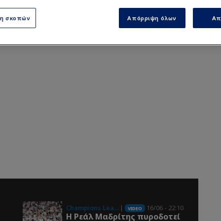
ση σκοπών
Απόρριψη όλων
Απ
0
Champions Lea...
|
16/06 - 22:10
VIDEO
Η Ρεάλ Μαδρίτης πυροδoτεί