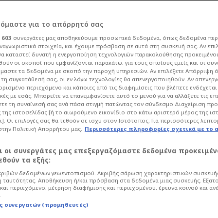
ρόμαστε για το απόρρητό σας
ι
603
συνεργάτες μας αποθηκεύουμε προσωπικά δεδομένα, όπως δεδομένα περ
ναγνωριστικά στοιχεία, και έχουμε πρόσβαση σε αυτά στη συσκευή σας. Αν επι
α καταστεί δυνατή η ενεργοποίηση τεχνολογιών παρακολούθησης προκειμένο
 Υποψήφιος
ούν οι σκοποί που εμφανίζονται παρακάτω, για τους οποίους εμείς και οι συν
μαστε τα δεδομένα με σκοπό την παροχή υπηρεσιών. Αν επιλέξετε Απόρριψη 
τη συγκατάθεσή σας, οι εν λόγω τεχνολογίες θα απενεργοποιηθούν. Αν απενερ
εται τον
 ορισμένο περιεχόμενο και κάποιες από τις διαφημίσεις που βλέπετε ενδέχεται 
κές με εσάς. Μπορείτε να επανεμφανίσετε αυτό το μενού για να αλλάξετε τις επ
τε τη συναίνεσή σας ανά πάσα στιγμή πατώντας τον σύνδεσμο Διαχείριση πρ
 της ιστοσελίδας [ή το αιωρούμενο εικονίδιο στο κάτω αριστερό μέρος της ισ
ι]. Οι επιλογές σας θα τεθούν σε ισχύ στον Ιστότοπος. Για περισσότερες λεπτο
στην Πολιτική Απορρήτου μας.
Περισσότερες πληροφορίες σχετικά με το 
01
Ποδόσφαιρο
Champions League
αι οι συνεργάτες μας επεξεργαζόμαστε δεδομένα προκειμέν
εδρία της Φενέρμπαχτσε, η οποία
θούν τα εξής:
ια διάσταση που ξεπερνά τα όρια της
ριβών δεδομένων γεωεντοπισμού. Ακριβής σάρωση χαρακτηριστικών συσκευής
ς!
 ταυτότητας. Αποθήκευση ή/και πρόσβαση στα δεδομένα μιας συσκευής. Εξατ
και περιεχόμενο, μέτρηση διαφήμισης και περιεχομένου, έρευνα κοινού και αν
.
ς συνεργατών (προμηθευτές)