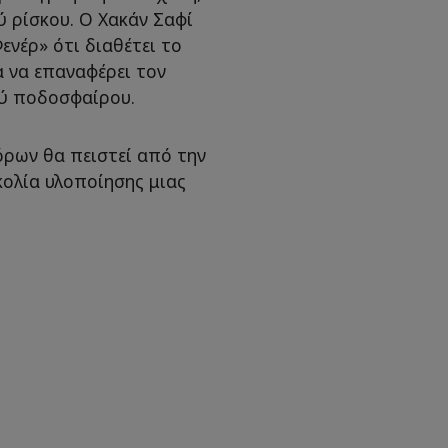
ύ ρίσκου. Ο Χακάν Σαφί
Φενέρ» ότι διαθέτει το
α να επαναφέρει τον
ού ποδοσφαίρου.
όρων θα πειστεί από την
κολία υλοποίησης μιας