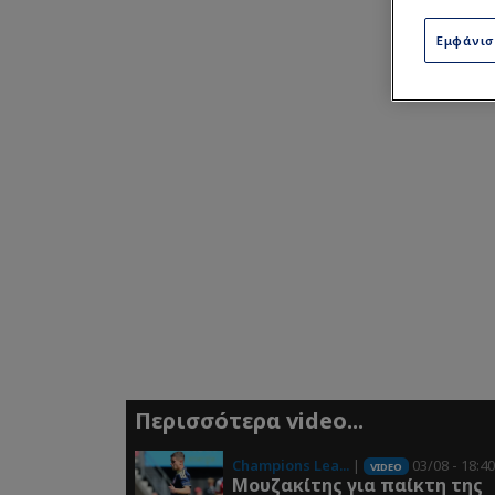
Εμφάνι
Περισσότερα video...
Champions Lea...
|
03/08 - 18:4
VIDEO
Μουζακίτης για παίκτη της