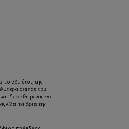
ι το 38ο έτος της
αλύτερα brands του
ναι διατεθειμένος να
γγίζει τα όρια της
ήφιος πρόεδρος