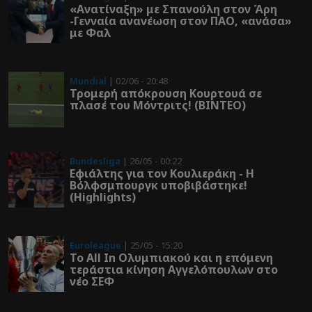
«Ανατίναξη» με Σπανούλη στον Άρη
-Γενναία ανανέωση στον ΠΑΟ, «ανάσα»
με Φαλ
Mundial
| 02/06 - 20:48
Τρομερή απόκρουση Κουρτουά σε
πλασέ του Μόντριτς! (ΒΙΝΤΕΟ)
Bundesliga
| 26/05 - 00:22
Εφιάλτης για τον Κουλιεράκη - Η
Βόλφσμπουργκ υποβιβάστηκε!
(Highlights)
Euroleague
| 25/05 - 15:20
Το All In Ολυμπιακού και η επόμενη
τεράστια κίνηση Αγγελόπουλων στο
νέο ΣΕΦ