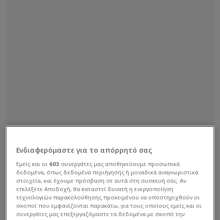
Ενδιαφερόμαστε για το απόρρητό σας
Εμείς και οι
603
συνεργάτες μας αποθηκεύουμε προσωπικά
δεδομένα, όπως δεδομένα περιήγησης ή μοναδικά αναγνωριστικά
στοιχεία, και έχουμε πρόσβαση σε αυτά στη συσκευή σας. Αν
επιλέξετε Αποδοχή, θα καταστεί δυνατή η ενεργοποίηση
τεχνολογιών παρακολούθησης προκειμένου να υποστηριχθούν οι
σκοποί που εμφανίζονται παρακάτω, για τους οποίους εμείς και οι
συνεργάτες μας επεξεργαζόμαστε τα δεδομένα με σκοπό την