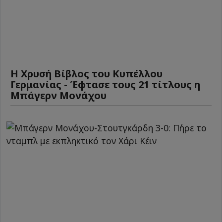
Η Χρυσή Βίβλος του Κυπέλλου
Γερμανίας - Έφτασε τους 21 τίτλους η
Μπάγερν Μονάχου