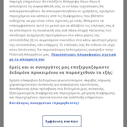
παροχή υπηρεσιών. Αν επιλέξετε Απόρριψη όλων όλων ή
αποσύρετε τη συγκατάθεσή σας, οι εν λόγω τεχνολογίες θα
απενεργοποιηθούν. Αν απενεργοποιηθούν οι ιχνηλάτες, ορισμένο
περιεχόμενο και κάποιες από τις διαφημίσεις που βλέπετε
ενδέχεται να μην είναι τόσο σχετικές με εσάς. Μπορείτε να
επανεμφανίσετε αυτό το μενού για να αλλάξετε τις επιλογές σας ή
να αποσύρετε τη συναίνεσή σας ανά πάσα στιγμή πατώντας τον
σύνδεσμο Διαχείριση προτιμήσεων στο κάτω μέρος της
ιστοσελίδας [ή το αιωρούμενο εικονίδιο στο κάτω αριστερό μέρος
της ιστοσελίδας, εάν υπάρχει]. Οι επιλογές σας θα τεθούν σε ισχύ
Ο 18χρονος Ισπανός επιθετικός της
στον Ιστότοπος. Για περισσότερες λεπτομέρειες ανατρέξτε στην
Μπαρτσελόνα είναι μπροστά από τον Νορβηγό
Πολιτική Απορρήτου μας.
Περισσότερες πληροφορίες σχετικά
με το απόρρητό σας
επιθετικό της
Μάντσεστερ Σίτι
, Έρλινγκ Χάαλαντ,
Εμείς και οι συνεργάτες μας επεξεργαζόμαστε
ο οποίος εκτιμάται με αξία 227,3 εκατομμύρια
δεδομένα προκειμένου να παρασχεθούν τα εξής:
ευρώ.
Χρήση επακριβών δεδομένων γεωεντοπισμού. Ακριβής σάρωση
χαρακτηριστικών συσκευής για αναγνώριση ταυτότητας.
Αποθήκευση ή/και πρόσβαση στα δεδομένα μιας συσκευής.
Εξατομικευμένη διαφήμιση και περιεχόμενο, μέτρηση διαφήμισης
και περιεχομένου, έρευνα κοινού και ανάπτυξη υπηρεσιών.
Κατάλογος συνεργατών (προμηθευτές)
Εμφάνιση σκοπών