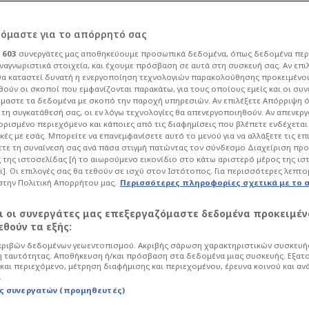
ρόμαστε για το απόρρητό σας
ι
603
συνεργάτες μας αποθηκεύουμε προσωπικά δεδομένα, όπως δεδομένα περ
ναγνωριστικά στοιχεία, και έχουμε πρόσβαση σε αυτά στη συσκευή σας. Αν επι
α καταστεί δυνατή η ενεργοποίηση τεχνολογιών παρακολούθησης προκειμένο
πανηγυρίσουμε στο
ούν οι σκοποί που εμφανίζονται παρακάτω, για τους οποίους εμείς και οι συν
μαστε τα δεδομένα με σκοπό την παροχή υπηρεσιών. Αν επιλέξετε Απόρριψη 
τη συγκατάθεσή σας, οι εν λόγω τεχνολογίες θα απενεργοποιηθούν. Αν απενερ
 η πόλη θα
 ορισμένο περιεχόμενο και κάποιες από τις διαφημίσεις που βλέπετε ενδέχεται 
κές με εσάς. Μπορείτε να επανεμφανίσετε αυτό το μενού για να αλλάξετε τις επ
τε τη συναίνεσή σας ανά πάσα στιγμή πατώντας τον σύνδεσμο Διαχείριση πρ
 της ιστοσελίδας [ή το αιωρούμενο εικονίδιο στο κάτω αριστερό μέρος της ισ
ι]. Οι επιλογές σας θα τεθούν σε ισχύ στον Ιστότοπος. Για περισσότερες λεπτο
στην Πολιτική Απορρήτου μας.
Περισσότερες πληροφορίες σχετικά με το 
σφαιρο
UEFA Conference League
αι οι συνεργάτες μας επεξεργαζόμαστε δεδομένα προκειμέν
κού με αφορμή την συμπλήρωση ενός
θούν τα εξής:
EFA Conference League.
ριβών δεδομένων γεωεντοπισμού. Ακριβής σάρωση χαρακτηριστικών συσκευής
 ταυτότητας. Αποθήκευση ή/και πρόσβαση στα δεδομένα μιας συσκευής. Εξατ
και περιεχόμενο, μέτρηση διαφήμισης και περιεχομένου, έρευνα κοινού και αν
.
ς συνεργατών (προμηθευτές)