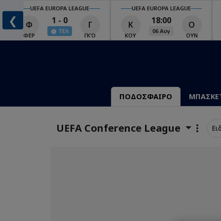
UEFA EUROPA LEAGUE
UEFA EUROPA LEAGUE
❮
1 - 0
18:00
Φ
Γ
Κ
Ο
ΤΕΛ
06 Αυγ
Ο
ΦΕΡ
ΓΚΌ
ΚΟΥ
ΟΥΝ
ΠΟΔΟΣΦΑΙΡΟ
ΜΠΑΣΚΕ
UEFA Conference League
Ει