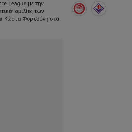
nce League με την
τικές ομιλίες των
και Κώστα Φορτούνη στα