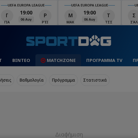
UEFA EUROPA LEAGUE
UEFA EUROPA LEAGUE
U
19:00
19:00
Γ
Ρ
Μ
Τ
Σ
06 Αυγ
06 Αυγ
ΓΙΑ
ΡΈΙ
ΜΑΚ
ΤΣΣ
ΣΆΛ
Τ
ΒΙΝΤΕΟ
MATCHZONE
ΠΡΟΓΡΑΜΜΑ TV
Π
δήσεις
Βαθμολογία
Πρόγραμμα
Στατιστικά