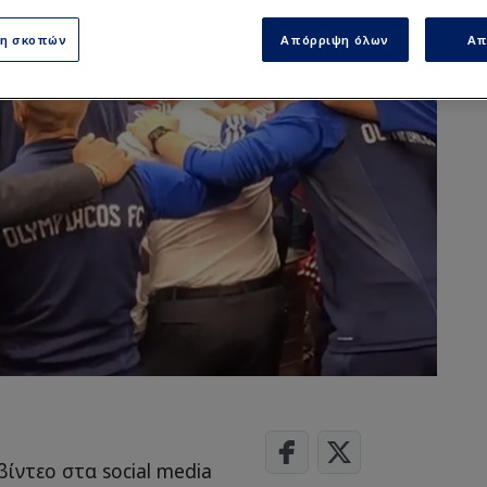
ση σκοπών
Απόρριψη όλων
Απ
ίντεο στα social media