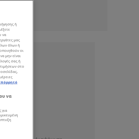
ιήγησης ή
λέξετε
υ να
εργάτες μας
όλων όλων ή
γοποιηθούν οι
να μην είναι
ιλογές σας ή
οτιμήσεων στο
τοσελίδας,
μέρειες
απόρρητό
ου να
 για
ομικευμένη
άπτυξη