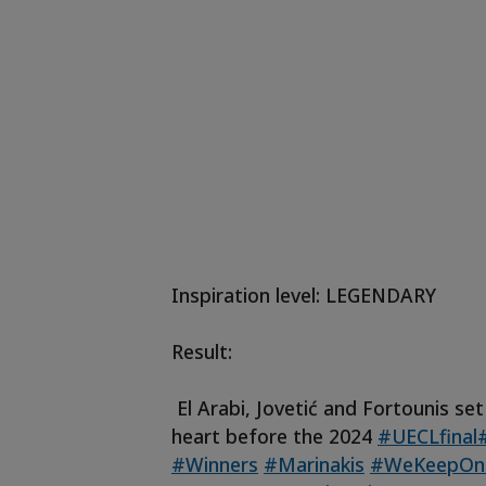
Inspiration level: LEGENDARY
Result:
El Arabi, Jovetić and Fortounis set 
heart before the 2024
#UECLfinal
#Winners
#Marinakis
#WeKeepOn