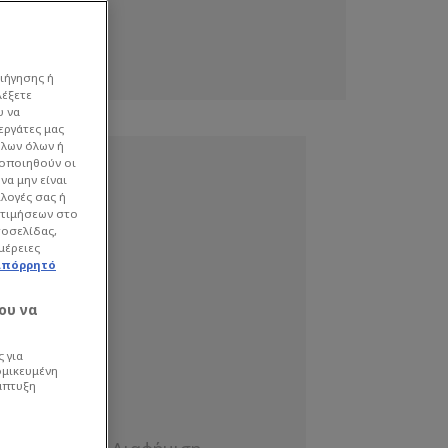
ιήγησης ή
λέξετε
υ να
εργάτες μας
όλων όλων ή
γοποιηθούν οι
να μην είναι
ιλογές σας ή
οτιμήσεων στο
τοσελίδας,
μέρειες
απόρρητό
ου να
 για
ομικευμένη
άπτυξη