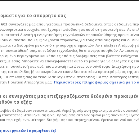
ρόμαστε για το απόρρητό σας
ι
603
συνεργάτες μας αποθηκεύουμε προσωπικά δεδομένα, όπως δεδομένα περ
ναγνωριστικά στοιχεία, και έχουμε πρόσβαση σε αυτά στη συσκευή σας. Αν επι
α καταστεί δυνατή η ενεργοποίηση τεχνολογιών παρακολούθησης προκειμένο
ϊσκάκη! Ήττα με
ούν οι σκοποί που εμφανίζονται παρακάτω, για τους οποίους εμείς και οι συν
μαστε τα δεδομένα με σκοπό την παροχή υπηρεσιών. Αν επιλέξετε Απόρριψη 
τη συγκατάθεσή σας, οι εν λόγω τεχνολογίες θα απενεργοποιηθούν. Αν απενερ
οφή στο πρωτάθλημα
 ορισμένο περιεχόμενο και κάποιες από τις διαφημίσεις που βλέπετε ενδέχεται 
κές με εσάς. Μπορείτε να επανεμφανίσετε αυτό το μενού για να αλλάξετε τις επ
τε τη συναίνεσή σας ανά πάσα στιγμή πατώντας τον σύνδεσμο Διαχείριση πρ
 της ιστοσελίδας [ή το αιωρούμενο εικονίδιο στο κάτω αριστερό μέρος της ισ
ι]. Οι επιλογές σας θα τεθούν σε ισχύ στον Ιστότοπος. Για περισσότερες λεπτο
στην Πολιτική Απορρήτου μας.
Περισσότερες πληροφορίες σχετικά με το 
 21:46
Ποδόσφαιρο
UEFA Conference League
αι οι συνεργάτες μας επεξεργαζόμαστε δεδομένα προκειμέν
ιεκάνο, πληρώνοντας την έλλειψη
θούν τα εξής:
αι την ατυχία της στην επίθεση.
ριβών δεδομένων γεωεντοπισμού. Ακριβής σάρωση χαρακτηριστικών συσκευής
 Κοϊτά.
 ταυτότητας. Αποθήκευση ή/και πρόσβαση στα δεδομένα μιας συσκευής. Εξατ
και περιεχόμενο, μέτρηση διαφήμισης και περιεχομένου, έρευνα κοινού και αν
.
ς συνεργατών (προμηθευτές)