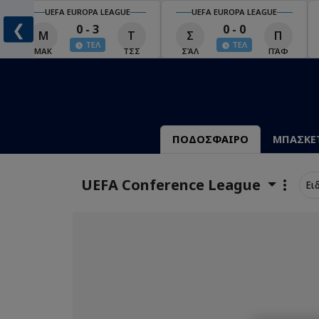
UEFA EUROPA LEAGUE
UEFA EUROPA LEAGUE
❮
0 - 3
0 - 0
Μ
Τ
Σ
Π
ΤΕΛ
ΤΕΛ
ΜΑΚ
ΤΣΣ
ΣΆΛ
ΠΆΦ
ΠΟΔΟΣΦΑΙΡΟ
ΜΠΑΣΚΕ
UEFA Conference League
Ει