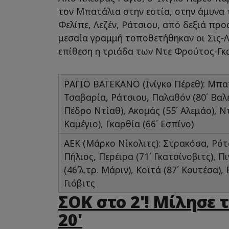
τον Μπατάλια στην εστία, στην άμυνα 
Φελίπε, Λεζέν, Ράτσιου, από δεξιά προ
μεσαία γραμμή τοποθετήθηκαν οι Σις-
επίθεση η τριάδα των Ντε Φρούτος-Γκ
ΡΑΓΙΟ ΒΑΓΕΚΑΝΟ (Ινίγκο Πέρεθ): Μπατ
Τσαβαρία, Ράτσιου, Παλαθόν (80΄ Βαλεν
Πέδρο Ντίαθ), Ακομάς (55΄ Αλεμάο), Ν
Καμέγιο), Γκαρθία (66΄ Εσπίνο)
ΑΕΚ (Μάρκο Νίκολιτς): Στρακόσα, Ρότ
Πήλιος, Περέιρα (71΄ Γκατσίνοβιτς), 
(46΄λ.τρ. Μάριν), Κοϊτά (87΄ Κουτέσα), 
Γιόβιτς
ΣΟΚ στο 2'! Μίλησε 
20'