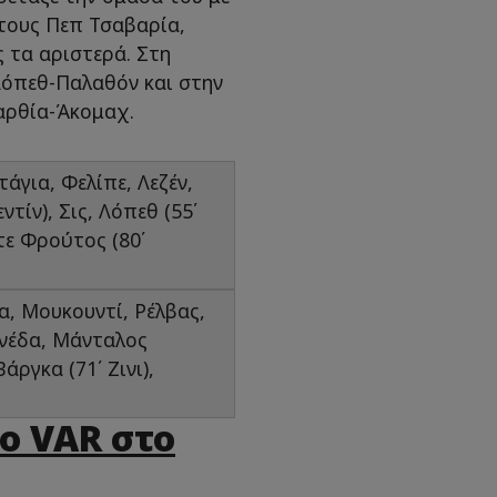
τους Πεπ Τσαβαρία,
ς τα αριστερά. Στη
Λόπεθ-Παλαθόν και στην
αρθία-Άκομαχ.
άγια, Φελίπε, Λεζέν,
τίν), Σις, Λόπεθ (55΄
τε Φρούτος (80΄
α, Μουκουντί, Ρέλβας,
Πινέδα, Μάνταλος
Βάργκα (71΄ Ζινι),
το VAR στο