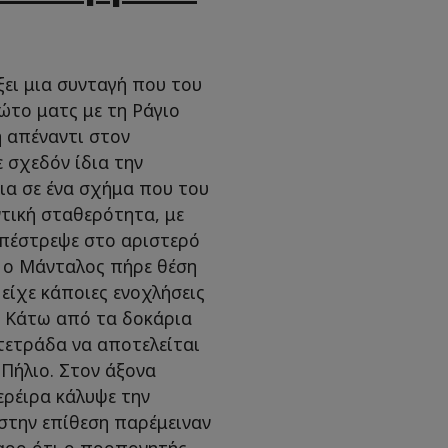
ξει μια συνταγή που του
ώτο ματς με τη Ράγιο
η απέναντι στον
 σχεδόν ίδια την
εια σε ένα σχήμα που του
τική σταθερότητα, με
επέστρεψε στο αριστερό
ώ ο Μάνταλος πήρε θέση
είχε κάποιες ενοχλήσεις
. Κάτω από τα δοκάρια
 τετράδα να αποτελείται
 Πήλιο. Στον άξονα
ερέιρα κάλυψε την
 στην επίθεση παρέμειναν
άθαρο ότι ο προπονητής