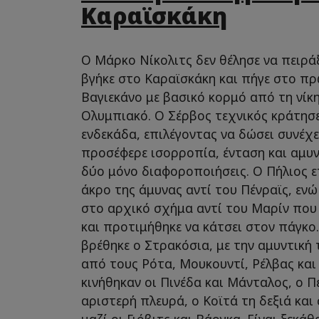
Καραϊσκάκη
Ο Μάρκο Νίκολιτς δεν θέλησε να πειρά
βγήκε στο Καραϊσκάκη και πήγε στο πρ
Βαγιεκάνο με βασικό κορμό από τη νίκ
Ολυμπιακό. Ο Σέρβος τεχνικός κράτησε
ενδεκάδα, επιλέγοντας να δώσει συνέχ
προσέφερε ισορροπία, ένταση και αμυν
δύο μόνο διαφοροποιήσεις. Ο Πήλιος 
άκρο της άμυνας αντί του Πένραϊς, εν
στο αρχικό σχήμα αντί του Μαρίν που 
και προτιμήθηκε να κάτσει στον πάγκο
βρέθηκε ο Στρακόσια, με την αμυντική
από τους Ρότα, Μουκουντί, Ρέλβας και
κινήθηκαν οι Πινέδα και Μάνταλος, ο Π
αριστερή πλευρά, ο Κοϊτά τη δεξιά και
μαζί οι Γιόβιτς και Βάργκα. Είναι ξεκ