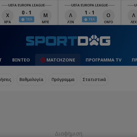
UEFA EUROPA LEAGUE
UEFA EUROPA LEAGUE
U
0 - 1
1 - 1
Χ
Μ
Λ
Ο
Λ
ΤΕΛ
ΤΕΛ
ΧΡΆ
ΜΠΕ
ΛΊΝ
ΟΜΌ
ΛΕΧ
Τ
ΒΙΝΤΕΟ
MATCHZONE
ΠΡΟΓΡΑΜΜΑ TV
Π
δήσεις
Βαθμολογία
Πρόγραμμα
Στατιστικά