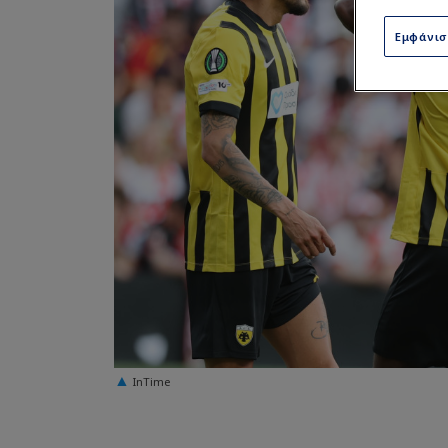
Εμφάνι
InTime