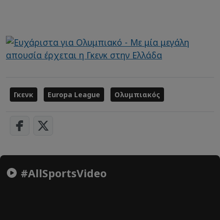
Γκενκ
Europa League
Ολυμπιακός
#AllSportsVideo