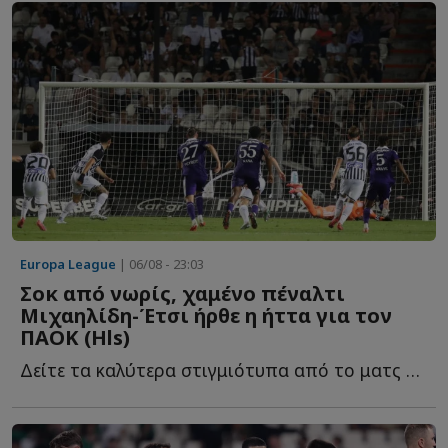
Europa League
| 06/08 - 23:03
Σοκ από νωρίς, χαμένο πέναλτι
Μιχαηλίδη-Έτσι ήρθε η ήττα για τον
ΠΑΟΚ (Hls)
Δείτε τα καλύτερα στιγμιότυπα από το ματς της Τούμπας, μ...