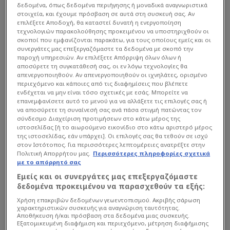
δεδομένα, όπως δεδομένα περιήγησης ή μοναδικά αναγνωριστικά
στοιχεία, και έχουμε πρόσβαση σε αυτά στη συσκευή σας. Αν
επιλέξετε Αποδοχή, θα καταστεί δυνατή η ενεργοποίηση
τεχνολογιών παρακολούθησης προκειμένου να υποστηριχθούν οι
σκοποί που εμφανίζονται παρακάτω, για τους οποίους εμείς και οι
συνεργάτες μας επεξεργαζόμαστε τα δεδομένα με σκοπό την
παροχή υπηρεσιών. Αν επιλέξετε Απόρριψη όλων όλων ή
αποσύρετε τη συγκατάθεσή σας, οι εν λόγω τεχνολογίες θα
απενεργοποιηθούν. Αν απενεργοποιηθούν οι ιχνηλάτες, ορισμένο
περιεχόμενο και κάποιες από τις διαφημίσεις που βλέπετε
ενδέχεται να μην είναι τόσο σχετικές με εσάς. Μπορείτε να
επανεμφανίσετε αυτό το μενού για να αλλάξετε τις επιλογές σας ή
να αποσύρετε τη συναίνεσή σας ανά πάσα στιγμή πατώντας τον
σύνδεσμο Διαχείριση προτιμήσεων στο κάτω μέρος της
ιστοσελίδας [ή το αιωρούμενο εικονίδιο στο κάτω αριστερό μέρος
της ιστοσελίδας, εάν υπάρχει]. Οι επιλογές σας θα τεθούν σε ισχύ
στον Ιστότοπος. Για περισσότερες λεπτομέρειες ανατρέξτε στην
Πολιτική Απορρήτου μας.
Περισσότερες πληροφορίες σχετικά
με το απόρρητό σας
Εμείς και οι συνεργάτες μας επεξεργαζόμαστε
δεδομένα προκειμένου να παρασχεθούν τα εξής:
Μάλιστα ο προπονητής της ομάδας, Βάουτερ
Χρήση επακριβών δεδομένων γεωεντοπισμού. Ακριβής σάρωση
Βράνκεν, ανακοίνωσε την αποστολή με το όνομα
χαρακτηριστικών συσκευής για αναγνώριση ταυτότητας.
Αποθήκευση ή/και πρόσβαση στα δεδομένα μιας συσκευής.
του Μπράιαν Χέινεν να μην βρίσκεται στη λίστα
Εξατομικευμένη διαφήμιση και περιεχόμενο, μέτρηση διαφήμισης