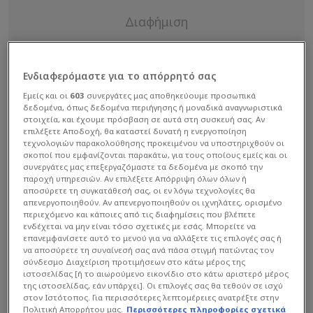
Ενδιαφερόμαστε για το απόρρητό σας
Εμείς και οι
603
συνεργάτες μας αποθηκεύουμε προσωπικά
δεδομένα, όπως δεδομένα περιήγησης ή μοναδικά αναγνωριστικά
στοιχεία, και έχουμε πρόσβαση σε αυτά στη συσκευή σας. Αν
επιλέξετε Αποδοχή, θα καταστεί δυνατή η ενεργοποίηση
τεχνολογιών παρακολούθησης προκειμένου να υποστηριχθούν οι
σκοποί που εμφανίζονται παρακάτω, για τους οποίους εμείς και οι
συνεργάτες μας επεξεργαζόμαστε τα δεδομένα με σκοπό την
παροχή υπηρεσιών. Αν επιλέξετε Απόρριψη όλων όλων ή
αποσύρετε τη συγκατάθεσή σας, οι εν λόγω τεχνολογίες θα
απενεργοποιηθούν. Αν απενεργοποιηθούν οι ιχνηλάτες, ορισμένο
περιεχόμενο και κάποιες από τις διαφημίσεις που βλέπετε
ενδέχεται να μην είναι τόσο σχετικές με εσάς. Μπορείτε να
επανεμφανίσετε αυτό το μενού για να αλλάξετε τις επιλογές σας ή
να αποσύρετε τη συναίνεσή σας ανά πάσα στιγμή πατώντας τον
Αναλυτικά όσα ανέφερε o Σωτήρης
σύνδεσμο Διαχείριση προτιμήσεων στο κάτω μέρος της
Αλεξανδρόπουλος στην κάμερα της Cosmote TV:
ιστοσελίδας [ή το αιωρούμενο εικονίδιο στο κάτω αριστερό μέρος
της ιστοσελίδας, εάν υπάρχει]. Οι επιλογές σας θα τεθούν σε ισχύ
στον Ιστότοπος. Για περισσότερες λεπτομέρειες ανατρέξτε στην
«Είμαι πολύ χαρούμενος με την πρόκριση. Πετύχαμε
Πολιτική Απορρήτου μας.
Περισσότερες πληροφορίες σχετικά