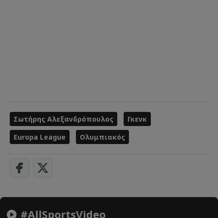
Σωτήρης Αλεξανδρόπουλος
Γκενκ
Europa League
Ολυμπιακός
#AllSportsVideo