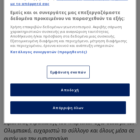
με το απόρρητό σας
τον στόχο μας, αν και δεν παίξαμε καλά βοήθησα και
Εμείς και οι συνεργάτες μας επεξεργαζόμαστε
πήραμε αυτό που αξίζαμε.
δεδομένα προκειμένου να παρασχεθούν τα εξής:
Χρήση επακριβών δεδομένων γεωεντοπισμού. Ακριβής σάρωση
χαρακτηριστικών συσκευής για αναγνώριση ταυτότητας.
Αποθήκευση ή/και πρόσβαση στα δεδομένα μιας συσκευής.
Εξατομικευμένη διαφήμιση και περιεχόμενο, μέτρηση διαφήμισης
και περιεχομένου, έρευνα κοινού και ανάπτυξη υπηρεσιών.
Κατάλογος συνεργατών (προμηθευτές)
Εμφάνιση σκοπών
Αποδοχή
Απόρριψη όλων
Είμαι ένας στρατιώτης του Μαρτίνεθ. Έχω δεθεί με τον
Ολυμπιακό, ευχαριστώ το σύλλογο και όλους μέσα σε
αυτόν για την εμπιστοσύνη.