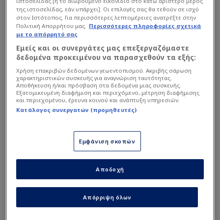
ιστοσελίδας [ή το αιωρούμενο εικονίδιο στο κάτω αριστερό μέρος
δείχνουν, διαθέσιμους τόσο τον Παναγιώτη
της ιστοσελίδας, εάν υπάρχει]. Οι επιλογές σας θα τεθούν σε ισχύ
Ρέτσο όσο και τον Γιώργο Μασούρα, που
στον Ιστότοπος. Για περισσότερες λεπτομέρειες ανατρέξτε στην
Πολιτική Απορρήτου μας.
Περισσότερες πληροφορίες σχετικά
προέρχονται από τραυματισμούς τις τελευταίες
με το απόρρητό σας
εβδομάδες.
Εμείς και οι συνεργάτες μας επεξεργαζόμαστε
δεδομένα προκειμένου να παρασχεθούν τα εξής:
Χρήση επακριβών δεδομένων γεωεντοπισμού. Ακριβής σάρωση
Διαβάστε επίσης...
χαρακτηριστικών συσκευής για αναγνώριση ταυτότητας.
Αποθήκευση ή/και πρόσβαση στα δεδομένα μιας συσκευής.
Αναιμικός και με έπαρση
Εξατομικευμένη διαφήμιση και περιεχόμενο, μέτρηση διαφήμισης
και περιεχομένου, έρευνα κοινού και ανάπτυξη υπηρεσιών.
Ολυμπιακός! Έχασε
Κατάλογος συνεργατών (προμηθευτές)
Τσικίνιο ο… θολωμένος
Μεντιλίμπαρ
Η... κατάρα της Σεβίλλης, οι
Εμφάνιση σκοπών
λύσεις και το τίμημα που
πληρώνει ο Ολυμπιακός
Αποδοχή
Απόρριψη όλων