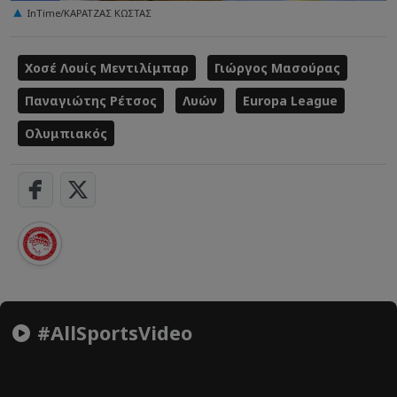
InTime/ΚΑΡΑΤΖΑΣ ΚΩΣΤΑΣ
Χοσέ Λουίς Μεντιλίμπαρ
Γιώργος Μασούρας
Παναγιώτης Ρέτσος
Λυών
Europa League
Ολυμπιακός
#AllSportsVideo