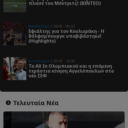
πλασέ του Μόντριτς! (ΒΙΝΤΕΟ)
Bundesliga
| 26/05 - 00:22
Εφιάλτης για τον Κουλιεράκη - Η
Βόλφσμπουργκ υποβιβάστηκε!
(Highlights)
Euroleague
| 25/05 - 15:20
Το All In Ολυμπιακού και η επόμενη
τεράστια κίνηση Αγγελόπουλων στο
νέο ΣΕΦ
Τελευταία Νέα