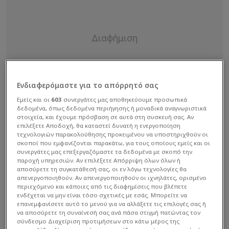
Ενδιαφερόμαστε για το απόρρητό σας
Εμείς και οι
603
συνεργάτες μας αποθηκεύουμε προσωπικά
δεδομένα, όπως δεδομένα περιήγησης ή μοναδικά αναγνωριστικά
στοιχεία, και έχουμε πρόσβαση σε αυτά στη συσκευή σας. Αν
επιλέξετε Αποδοχή, θα καταστεί δυνατή η ενεργοποίηση
τεχνολογιών παρακολούθησης προκειμένου να υποστηριχθούν οι
σκοποί που εμφανίζονται παρακάτω, για τους οποίους εμείς και οι
συνεργάτες μας επεξεργαζόμαστε τα δεδομένα με σκοπό την
παροχή υπηρεσιών. Αν επιλέξετε Απόρριψη όλων όλων ή
αποσύρετε τη συγκατάθεσή σας, οι εν λόγω τεχνολογίες θα
απενεργοποιηθούν. Αν απενεργοποιηθούν οι ιχνηλάτες, ορισμένο
περιεχόμενο και κάποιες από τις διαφημίσεις που βλέπετε
ενδέχεται να μην είναι τόσο σχετικές με εσάς. Μπορείτε να
επανεμφανίσετε αυτό το μενού για να αλλάξετε τις επιλογές σας ή
Εν όψει της αναμέτρησης της Πέμπτης (26/9) ο
να αποσύρετε τη συναίνεσή σας ανά πάσα στιγμή πατώντας τον
Χοσέ Λουίς Μεντιλίμπαρ θα έχει, όπως όλα
σύνδεσμο Διαχείριση προτιμήσεων στο κάτω μέρος της