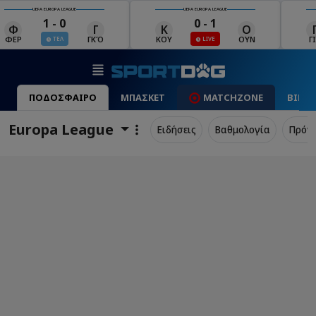
UEFA EUROPA LEAGUE
UEFA EUROPA LEAGUE
0 - 1
0 - 0
Κ
Ο
Γ
Ρ
Μ
ΚΟΥ
ΟΥΝ
ΓΙΑ
ΡΈΙ
ΜΑ
ΠΟΔΟΣΦΑΙΡΟ
ΜΠΑΣΚΕΤ
MATCHZONE
ΒΙΝΤ
Europa League
Ειδήσεις
Βαθμολογία
Πρόγ