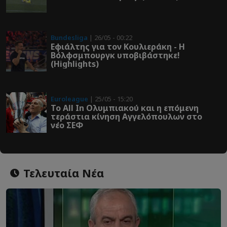
Bundesliga
| 26/05 - 00:22
Εφιάλτης για τον Κουλιεράκη - Η
Βόλφσμπουργκ υποβιβάστηκε!
(Highlights)
Euroleague
| 25/05 - 15:20
Το All In Ολυμπιακού και η επόμενη
τεράστια κίνηση Αγγελόπουλων στο
νέο ΣΕΦ
Τελευταία Νέα