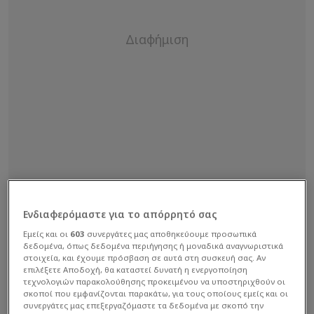
Ενδιαφερόμαστε για το απόρρητό σας
Εμείς και οι
603
συνεργάτες μας αποθηκεύουμε προσωπικά
δεδομένα, όπως δεδομένα περιήγησης ή μοναδικά αναγνωριστικά
στοιχεία, και έχουμε πρόσβαση σε αυτά στη συσκευή σας. Αν
επιλέξετε Αποδοχή, θα καταστεί δυνατή η ενεργοποίηση
τεχνολογιών παρακολούθησης προκειμένου να υποστηριχθούν οι
σκοποί που εμφανίζονται παρακάτω, για τους οποίους εμείς και οι
συνεργάτες μας επεξεργαζόμαστε τα δεδομένα με σκοπό την