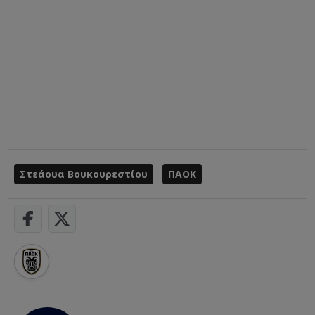
Στεάουα Βουκουρεστίου
ΠΑΟΚ