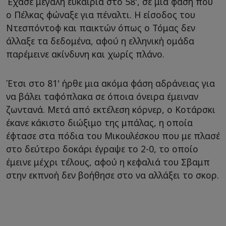
Έχασε μεγάλη ευκαιρία στο 58', σε μια φάση που
ο Πέλκας φώναξε για πέναλτι. Η είσοδος του
Ντεσπόντοφ και παικτών όπως ο Τόμας δεν
άλλαξε τα δεδομένα, αφού η ελληνική ομάδα
παρέμεινε ακίνδυνη και χωρίς πλάνο.
Έτσι στο 81' ήρθε μια ακόμα φάση αδράνειας για
να βάλει ταφόπλακα σε όποια όνειρα έμειναν
ζωντανά. Μετά από εκτέλεση κόρνερ, ο Κοτάρσκι
έκανε κάκιστο διώξιμο της μπάλας, η οποία
έφτασε στα πόδια του Μικουλέσκου που με πλασέ
στο δεύτερο δοκάρι έγραψε το 2-0, το οποίο
έμεινε μέχρι τέλους, αφού η κεφαλιά του Σβαμπ
στην εκπνοή δεν βοήθησε στο να αλλάξει το σκορ.