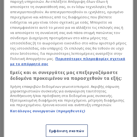
παροχή υπηρεσιών. Αν επιλέξετε Απόρριψη όλων όλων ή
αποσύρετε τη συγκατάθεσή σας, οι εν λόγω τεχνολογίες θα
απενεργοποιηθούν. Αν απενεργοποιηθούν οι ιχνηλάτες, ορισμένο
περιεχόμενο και κάποιες από τις διαφημίσεις που βλέπετε
ενδέχεται να μην είναι τόσο σχετικές με εσάς. Μπορείτε να
επανεμφανίσετε αυτό το μενού για να αλλάξετε τις επιλογές σας ή
να αποσύρετε τη συναίνεσή σας ανά πάσα στιγμή πατώντας τον
σύνδεσμο Διαχείριση προτιμήσεων στο κάτω μέρος της
ιστοσελίδας [ή το αιωρούμενο εικονίδιο στο κάτω αριστερό μέρος
της ιστοσελίδας, εάν υπάρχει]. Οι επιλογές σας θα τεθούν σε ισχύ
στον Ιστότοπος. Για περισσότερες λεπτομέρειες ανατρέξτε στην
Πολιτική Απορρήτου μας.
Περισσότερες πληροφορίες σχετικά
με το απόρρητό σας
Εμείς και οι συνεργάτες μας επεξεργαζόμαστε
Με δύο αλλαγές
δεδομένα προκειμένου να παρασχεθούν τα εξής:
Χρήση επακριβών δεδομένων γεωεντοπισμού. Ακριβής σάρωση
χαρακτηριστικών συσκευής για αναγνώριση ταυτότητας.
Αποθήκευση ή/και πρόσβαση στα δεδομένα μιας συσκευής.
Σχήμα με δύο διαφοροποιήσεις, σε σχέση με την
Εξατομικευμένη διαφήμιση και περιεχόμενο, μέτρηση διαφήμισης
και περιεχομένου, έρευνα κοινού και ανάπτυξη υπηρεσιών.
πρώτη αναμέτρηση των δύο ομάδων στην
Κατάλογος συνεργατών (προμηθευτές)
Τούμπα παρέταξε ο Ραζβάν Λουτσέσκου. Την
εστία υπερασπίστηκε ο Ντόμινικ Κοτάρσκι, με
τους Μπάμπα, Μιχαηλίδη, Κεντζιόρα και Ότο
Εμφάνιση σκοπών