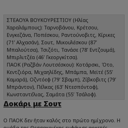
ΣΤΕΑΟΥΑ ΒΟΥΚΟΥΡΕΣΤΙΟΥ (Ηλίας
Χαραλάμπους): Ταρνοβάνου, Κρέτσου,
Ενγκεζάνα, Ποπέσκου, Ραντούνοβιτς, Κίρικες
(71’ Αλχασάν), Σουτ, Μικουλέσκου (87’
Μπαλούτσα), Τσιζότι, Τανάσε (78’ Εντζουμά),
Μπιρλιτζέα (46’ Γκεοργκίτσα).
ΠΑΟΚ (Ραζβάν Λουτσέσκου): Κοτάρσκι, Ότο,
Κεντζιόρα, Μιχαηλίδης, Μπάμπα, Μεϊτέ (55’
Καμαρά), Οζντόεφ (79’ Σβαμπ), Ζίβκοβιτς (79’
Μπράντον), Πέλκας (63’ Ντεσπόντοφ),
Κωνσταντέλιας, Σαμάτα (55’ Τσάλοφ).
Δοκάρι με Σουτ
Ο ΠΑΟΚ δεν ήταν καλός στο πρώτο ημίχρονο. Η
ομάδα της Θεσσακονίκης εμφάνισε αρκετές