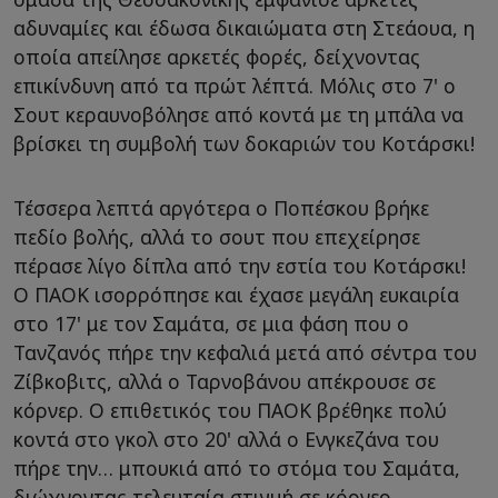
αδυναμίες και έδωσα δικαιώματα στη Στεάουα, η
οποία απείλησε αρκετές φορές, δείχνοντας
επικίνδυνη από τα πρώτ λέπτά. Μόλις στο 7' ο
Σουτ κεραυνοβόλησε από κοντά με τη μπάλα να
βρίσκει τη συμβολή των δοκαριών του Κοτάρσκι!
Τέσσερα λεπτά αργότερα ο Ποπέσκου βρήκε
πεδίο βολής, αλλά το σουτ που επεχείρησε
πέρασε λίγο δίπλα από την εστία του Κοτάρσκι!
Ο ΠΑΟΚ ισορρόπησε και έχασε μεγάλη ευκαιρία
στο 17' με τον Σαμάτα, σε μια φάση που ο
Τανζανός πήρε την κεφαλιά μετά από σέντρα του
Ζίβκοβιτς, αλλά ο Ταρνοβάνου απέκρουσε σε
κόρνερ. Ο επιθετικός του ΠΑΟΚ βρέθηκε πολύ
κοντά στο γκολ στο 20' αλλά ο Ενγκεζάνα του
πήρε την… μπουκιά από το στόμα του Σαμάτα,
διώχνοντας τελευταία στιγμή σε κόρνερ.