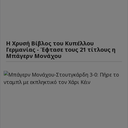
Η Χρυσή Βίβλος του Κυπέλλου
Γερμανίας - Έφτασε τους 21 τίτλους η
Μπάγερν Μονάχου