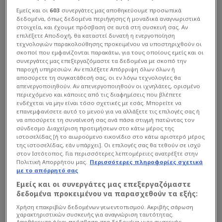
Εμείς και οι
603
συνεργάτες μας αποθηκεύουμε προσωπικά
δεδομένα, όπως δεδομένα περιήγησης ή μοναδικά αναγνωριστικά
στοιχεία, και έχουμε πρόσβαση σε αυτά στη συσκευή σας. Αν
επιλέξετε Αποδοχή, θα καταστεί δυνατή η ενεργοποίηση
τεχνολογιών παρακολούθησης προκειμένου να υποστηριχθούν οι
σκοποί που εμφανίζονται παρακάτω, για τους οποίους εμείς και οι
συνεργάτες μας επεξεργαζόμαστε τα δεδομένα με σκοπό την
παροχή υπηρεσιών. Αν επιλέξετε Απόρριψη όλων όλων ή
αποσύρετε τη συγκατάθεσή σας, οι εν λόγω τεχνολογίες θα
απενεργοποιηθούν. Αν απενεργοποιηθούν οι ιχνηλάτες, ορισμένο
περιεχόμενο και κάποιες από τις διαφημίσεις που βλέπετε
ενδέχεται να μην είναι τόσο σχετικές με εσάς. Μπορείτε να
επανεμφανίσετε αυτό το μενού για να αλλάξετε τις επιλογές σας ή
να αποσύρετε τη συναίνεσή σας ανά πάσα στιγμή πατώντας τον
σύνδεσμο Διαχείριση προτιμήσεων στο κάτω μέρος της
ιστοσελίδας [ή το αιωρούμενο εικονίδιο στο κάτω αριστερό μέρος
της ιστοσελίδας, εάν υπάρχει]. Οι επιλογές σας θα τεθούν σε ισχύ
στον Ιστότοπος. Για περισσότερες λεπτομέρειες ανατρέξτε στην
Πολιτική Απορρήτου μας.
Περισσότερες πληροφορίες σχετικά
με το απόρρητό σας
Εμείς και οι συνεργάτες μας επεξεργαζόμαστε
δεδομένα προκειμένου να παρασχεθούν τα εξής:
Χρήση επακριβών δεδομένων γεωεντοπισμού. Ακριβής σάρωση
χαρακτηριστικών συσκευής για αναγνώριση ταυτότητας.
Αποθήκευση ή/και πρόσβαση στα δεδομένα μιας συσκευής.