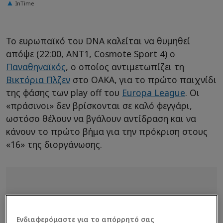
InTime
Το ευρωπαϊκό του DNA καλείται να θυμηθεί
απόψε (22:00, ΑΝΤ1, Cosmote Sport 4) ο
Παναθηναϊκός
, ο οποίος αντιμετωπίζει τη
Βικτόρια Πλζεν
στο ΟΑΚΑ, για το πρώτο παιχνίδι
της φάσης των play off του
Europa League
. Οι
«πράσινοι» δεν βρίσκονται σε καλό φεγγάρι,
ωστόσο θέλουν να βγάλουν αντίδραση και να
κάνουν το πρώτο βήμα για την πρόκριση στους
«16» της διοργάνωσης.
Ενδιαφερόμαστε για το απόρρητό σας