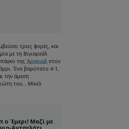
βεύσει τρεις φορές, και
μία με τη Βιγιαρεάλ
 πάγκο της
Άρσεναλ
στον
άρρι. Ένα βαρύτατο 4-1,
αι την άμεση
ριώτη του… Μίκελ
 ο Έμερι! Μαζί με
νιο-Αντσελότι