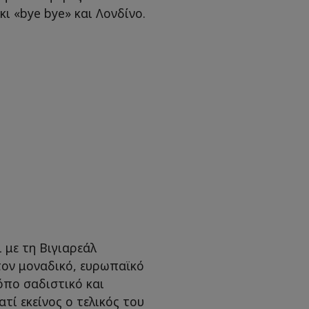
κι «bye bye» και Λονδίνο.
 με τη Βιγιαρεάλ
τον μοναδικό, ευρωπαϊκό
όπο σαδιστικό και
τί εκείνος ο τελικός του