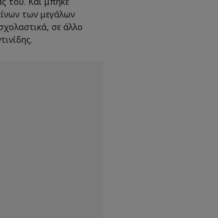
ς του. Και μπήκε
είνων των μεγάλων
σχολαστικά, σε άλλο
τινίδης.