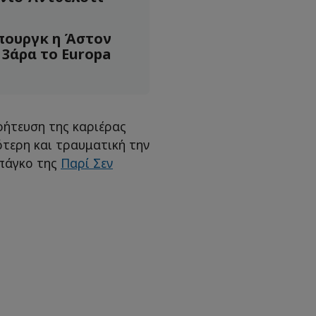
πουργκ η Άστον
ε 3άρα το Europa
οήτευση της καριέρας
ότερη και τραυματική την
 πάγκο της
Παρί Σεν