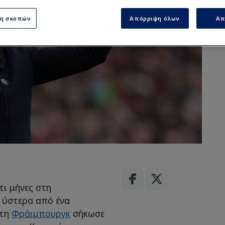
ση σκοπών
Απόρριψη όλων
Απ
τι μήνες στη
ν ύστερα από ένα
 τη
Φράιμπουργκ
σήκωσε