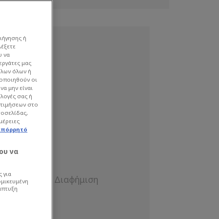
ιήγησης ή
λέξετε
υ να
εργάτες μας
όλων όλων ή
γοποιηθούν οι
να μην είναι
ιλογές σας ή
οτιμήσεων στο
τοσελίδας,
μέρειες
απόρρητό
ου να
 για
ομικευμένη
άπτυξη