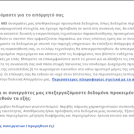
mery League», να
ρόμαστε για το απόρρητό σας
ι
603
συνεργάτες μας αποθηκεύουμε προσωπικά δεδομένα, όπως δεδομένα περ
ναγνωριστικά στοιχεία, και έχουμε πρόσβαση σε αυτά στη συσκευή σας. Αν επι
α καταστεί δυνατή η ενεργοποίηση τεχνολογιών παρακολούθησης προκειμένο
ούν οι σκοποί που εμφανίζονται παρακάτω, για τους οποίους εμείς και οι συν
μαστε τα δεδομένα με σκοπό την παροχή υπηρεσιών. Αν επιλέξετε Απόρριψη 
:15
Ποδόσφαιρο
Europa League
τη συγκατάθεσή σας, οι εν λόγω τεχνολογίες θα απενεργοποιηθούν. Αν απενερ
 ορισμένο περιεχόμενο και κάποιες από τις διαφημίσεις που βλέπετε ενδέχεται 
ague, σε έξι τελικούς και με τρεις
κές με εσάς. Μπορείτε να επανεμφανίσετε αυτό το μενού για να αλλάξετε τις επ
τε τη συναίνεσή σας ανά πάσα στιγμή πατώντας τον σύνδεσμο Διαχείριση πρ
ροπονητής της Άστον Βίλλα έγινε ο
 της ιστοσελίδας [ή το αιωρούμενο εικονίδιο στο κάτω αριστερό μέρος της ισ
 διοργάνωσης. Ακόμη, όμως να
ι]. Οι επιλογές σας θα τεθούν σε ισχύ στον Ιστότοπος. Για περισσότερες λεπτο
πογοητεύσεις της καριέρας του: μία με
στην Πολιτική Απορρήτου μας.
Περισσότερες πληροφορίες σχετικά με το 
αι οι συνεργάτες μας επεξεργαζόμαστε δεδομένα προκειμέν
θούν τα εξής:
ριβών δεδομένων γεωεντοπισμού. Ακριβής σάρωση χαρακτηριστικών συσκευής
 ταυτότητας. Αποθήκευση ή/και πρόσβαση στα δεδομένα μιας συσκευής. Εξατ
και περιεχόμενο, μέτρηση διαφήμισης και περιεχομένου, έρευνα κοινού και αν
.
ς συνεργατών (προμηθευτές)