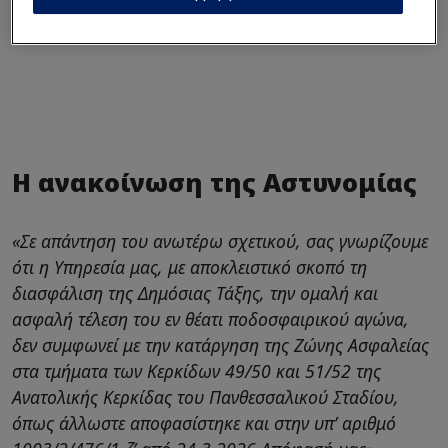
Η ανακοίνωση της Αστυνομίας
«Σε απάντηση του ανωτέρω σχετικού, σας γνωρίζουμε
ότι η Υπηρεσία μας, με αποκλειστικό σκοπό τη
διασφάλιση της Δημόσιας Τάξης, την ομαλή και
ασφαλή τέλεση του εν θέατι ποδοσφαιρικού αγώνα,
δεν συμφωνεί με την κατάργηση της Ζώνης Ασφαλείας
στα τμήματα των Κερκίδων 49/50 και 51/52 της
Ανατολικής Κερκίδας του Πανθεσσαλικού Σταδίου,
όπως άλλωστε αποφασίστηκε και στην υπ’ αριθμό