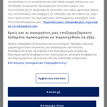
να αποσύρετε τη συναίνεσή σας ανά πάσα στιγμή πατώντας τον
σύνδεσμο Διαχείριση προτιμήσεων στο κάτω μέρος της
Η επίσημη θέση του ΟΦΗ
ιστοσελίδας [ή το αιωρούμενο εικονίδιο στο κάτω αριστερό μέρος
για τον διαιτητή του
της ιστοσελίδας, εάν υπάρχει]. Οι επιλογές σας θα τεθούν σε ισχύ
στον Ιστότοπος. Για περισσότερες λεπτομέρειες ανατρέξτε στην
τελικού!
Πολιτική Απορρήτου μας.
Περισσότερες πληροφορίες σχετικά
με το απόρρητό σας
Αίτημα ΠΑΟΚ για τελικό με
Εμείς και οι συνεργάτες μας επεξεργαζόμαστε
ΟΦΗ - Ζητάει να μην
δεδομένα προκειμένου να παρασχεθούν τα εξής:
υπάρχουν "νεκρές" ζώνες
Χρήση επακριβών δεδομένων γεωεντοπισμού. Ακριβής σάρωση
χαρακτηριστικών συσκευής για αναγνώριση ταυτότητας.
Αποθήκευση ή/και πρόσβαση στα δεδομένα μιας συσκευής.
Εξατομικευμένη διαφήμιση και περιεχόμενο, μέτρηση διαφήμισης
και περιεχομένου, έρευνα κοινού και ανάπτυξη υπηρεσιών.
Υπενθυμίζεται, πως ΠΑΟΚ και ΟΦΗ έχουν
Κατάλογος συνεργατών (προμηθευτές)
εξασφαλίσει από περίπου 7.800 εισιτήρια για την
εν λόγω αναμέτρηση.
Εμφάνιση σκοπών
Αποδοχή
Απόρριψη όλων