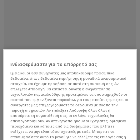
Ενδιαφερόμαστε για το απόρρητό σας
Εμείς και οι
603
συνεργάτες μας αποθηκεύουμε προσωπικά
δεδομένα, όπως δεδομένα περιήγησης ή μοναδικά αναγνωριστικά
στοιχεία, και έχουμε πρόσβαση σε αυτά στη συσκευή σας. Αν
επιλέξετε Αποδοχή, θα καταστεί δυνατή η ενεργοποίηση
Ωστόσο, παρότι ήταν σύμφωνη και η ΕΠΟ, η
τεχνολογιών παρακολούθησης προκειμένου να υποστηριχθούν οι
σκοποί που εμφανίζονται παρακάτω, για τους οποίους εμείς και οι
Αστυνομία ήταν εξ αρχής αρνητική και τελικά
συνεργάτες μας επεξεργαζόμαστε τα δεδομένα με σκοπό την
επισημοποίησε ότι δεν έκανε δεκτό αυτό που
παροχή υπηρεσιών. Αν επιλέξετε Απόρριψη όλων όλων ή
αποσύρετε τη συγκατάθεσή σας, οι εν λόγω τεχνολογίες θα
ζήτησαν οι ΠΑΕ των δύο φιναλίστ.
απενεργοποιηθούν. Αν απενεργοποιηθούν οι ιχνηλάτες, ορισμένο
περιεχόμενο και κάποιες από τις διαφημίσεις που βλέπετε
ενδέχεται να μην είναι τόσο σχετικές με εσάς. Μπορείτε να
επανεμφανίσετε αυτό το μενού για να αλλάξετε τις επιλογές σας ή
Διαβάστε επίσης...