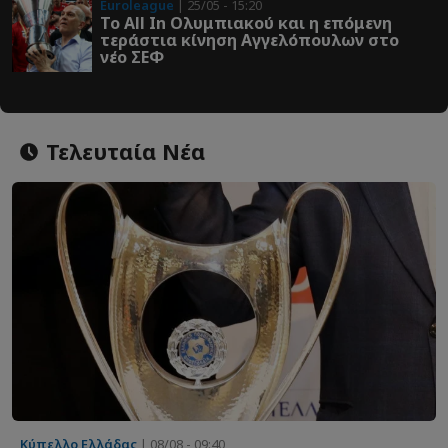
Euroleague
| 25/05 - 15:20
Το All In Ολυμπιακού και η επόμενη
τεράστια κίνηση Αγγελόπουλων στο
νέο ΣΕΦ
Τελευταία Νέα
Κύπελλο Ελλάδας
| 08/08 - 09:40