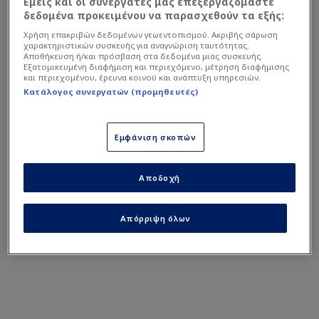
Εμείς και οι συνεργάτες μας επεξεργαζόμαστε
Ένταση οπαδών του ΠΑΟΚ
δεδομένα προκειμένου να παρασχεθούν τα εξής:
με την Αστυνομία έξω από
Χρήση επακριβών δεδομένων γεωεντοπισμού. Ακριβής σάρωση
το Πανθεσσαλικό
χαρακτηριστικών συσκευής για αναγνώριση ταυτότητας.
Αποθήκευση ή/και πρόσβαση στα δεδομένα μιας συσκευής.
Εξατομικευμένη διαφήμιση και περιεχόμενο, μέτρηση διαφήμισης
Συγκλονιστική στιγμή στον
και περιεχομένου, έρευνα κοινού και ανάπτυξη υπηρεσιών.
Βόλο - Σπουδαία κίνηση
Κατάλογος συνεργατών (προμηθευτές)
από τους οπαδούς του
ΟΦΗ!
Εμφάνιση σκοπών
Έτσι, χάθηκε η ευκαιρία για την ομάδα του
Αποδοχή
Χρήστου Κόντη να κάνει την ανατροπή και να
πάρει προβάδισμα στο Πανθεσσαλικό Στάδιο.
Απόρριψη όλων