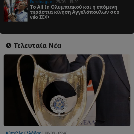
Euroleague
| 25/05 - 15:20
Το All In Ολυμπιακού και η επόμενη
τεράστια κίνηση Αγγελόπουλων στο
νέο ΣΕΦ
Τελευταία Νέα
Κύπελλο Ελλάδας
| 08/08 - 09:40