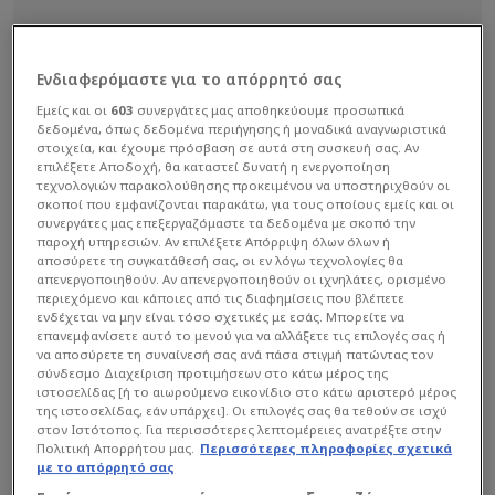
Ενδιαφερόμαστε για το απόρρητό σας
Εμείς και οι
603
συνεργάτες μας αποθηκεύουμε προσωπικά
δεδομένα, όπως δεδομένα περιήγησης ή μοναδικά αναγνωριστικά
στοιχεία, και έχουμε πρόσβαση σε αυτά στη συσκευή σας. Αν
επιλέξετε Αποδοχή, θα καταστεί δυνατή η ενεργοποίηση
τεχνολογιών παρακολούθησης προκειμένου να υποστηριχθούν οι
σκοποί που εμφανίζονται παρακάτω, για τους οποίους εμείς και οι
συνεργάτες μας επεξεργαζόμαστε τα δεδομένα με σκοπό την
παροχή υπηρεσιών. Αν επιλέξετε Απόρριψη όλων όλων ή
αποσύρετε τη συγκατάθεσή σας, οι εν λόγω τεχνολογίες θα
απενεργοποιηθούν. Αν απενεργοποιηθούν οι ιχνηλάτες, ορισμένο
περιεχόμενο και κάποιες από τις διαφημίσεις που βλέπετε
Μετά το γκολ της ισοφάρισης στο 28’ ο διεθνής
ενδέχεται να μην είναι τόσο σχετικές με εσάς. Μπορείτε να
επανεμφανίσετε αυτό το μενού για να αλλάξετε τις επιλογές σας ή
εξτρέμ άγγιξε και δεύτερο προσωπικό τέρμα στο
να αποσύρετε τη συναίνεσή σας ανά πάσα στιγμή πατώντας τον
40’, καθώς με πλασέ εντός περιοχής έστειλε την
σύνδεσμο Διαχείριση προτιμήσεων στο κάτω μέρος της
ιστοσελίδας [ή το αιωρούμενο εικονίδιο στο κάτω αριστερό μέρος
μπάλα στο δεξί δοκάρι.
της ιστοσελίδας, εάν υπάρχει]. Οι επιλογές σας θα τεθούν σε ισχύ
στον Ιστότοπος. Για περισσότερες λεπτομέρειες ανατρέξτε στην
Πολιτική Απορρήτου μας.
Περισσότερες πληροφορίες σχετικά
Διαβάστε επίσης...
με το απόρρητό σας