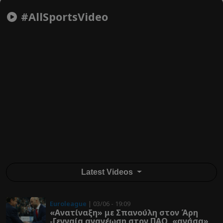
#AllSportsVideo
Latest Videos
Euroleague
| 03/06 - 19:09
«Ανατίναξη» με Σπανούλη στον Άρη
-Γενναία ανανέωση στον ΠΑΟ, «ανάσα»