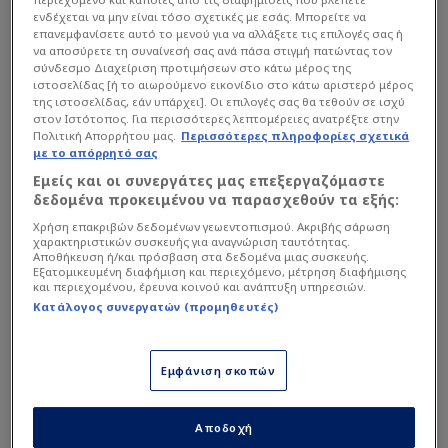
ιστορία του «Δικεφάλου του Βορρά» και για
ενδέχεται να μην είναι τόσο σχετικές με εσάς. Μπορείτε να
«πολύ σκοτεινή νύχτα», όπως είπε
επανεμφανίσετε αυτό το μενού για να αλλάξετε τις επιλογές σας ή
να αποσύρετε τη συναίνεσή σας ανά πάσα στιγμή πατώντας τον
χαρακτηριστικά.
σύνδεσμο Διαχείριση προτιμήσεων στο κάτω μέρος της
ιστοσελίδας [ή το αιωρούμενο εικονίδιο στο κάτω αριστερό μέρος
της ιστοσελίδας, εάν υπάρχει]. Οι επιλογές σας θα τεθούν σε ισχύ
στον Ιστότοπος. Για περισσότερες λεπτομέρειες ανατρέξτε στην
Διαβάστε επίσης...
Πολιτική Απορρήτου μας.
Περισσότερες πληροφορίες σχετικά
με το απόρρητό σας
Διπλό χουνέρι ΟΦΗ σε
Εμείς και οι συνεργάτες μας επεξεργαζόμαστε
ΠΑΟΚ και Παναθηναϊκό -
δεδομένα προκειμένου να παρασχεθούν τα εξής:
Αλλάζουν τα ευρωπαϊκά
εισιτήρια
Χρήση επακριβών δεδομένων γεωεντοπισμού. Ακριβής σάρωση
χαρακτηριστικών συσκευής για αναγνώριση ταυτότητας.
Μεγάλη γκάφα Χατσίδη και
Αποθήκευση ή/και πρόσβαση στα δεδομένα μιας συσκευής.
Εξατομικευμένη διαφήμιση και περιεχόμενο, μέτρηση διαφήμισης
πέναλτι-δώρο σε ΟΦΗ -
και περιεχομένου, έρευνα κοινού και ανάπτυξη υπηρεσιών.
Ήρωας ο Ισέκα (ΒΙΝΤΕΟ)
Κατάλογος συνεργατών (προμηθευτές)
Εμφάνιση σκοπών
Αποδοχή