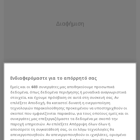
Ενδιαφερόμαστε για το απόρρητό σας
Εμείς και οι
603
συνεργάτες μας αποθηκεύουμε προσωπικά
δεδομένα, όπως δεδομένα περιήγησης ή μοναδικά αναγνωριστικά
στοιχεία, και έχουμε πρόσβαση σε αυτά στη συσκευή σας. Αν
επιλέξετε Αποδοχή, θα καταστεί δυνατή η ενεργοποίηση
τεχνολογιών παρακολούθησης προκειμένου να υποστηριχθούν οι
σκοποί που εμφανίζονται παρακάτω, για τους οποίους εμείς και οι
συνεργάτες μας επεξεργαζόμαστε τα δεδομένα με σκοπό την
παροχή υπηρεσιών. Αν επιλέξετε Απόρριψη όλων όλων ή
Μιλώντας στην Cosmote TV, o Ρουμάνος
αποσύρετε τη συγκατάθεσή σας, οι εν λόγω τεχνολογίες θα
προπονητής έκανε λόγο για βραδιά-ντροπή στην
απενεργοποιηθούν. Αν απενεργοποιηθούν οι ιχνηλάτες, ορισμένο
περιεχόμενο και κάποιες από τις διαφημίσεις που βλέπετε