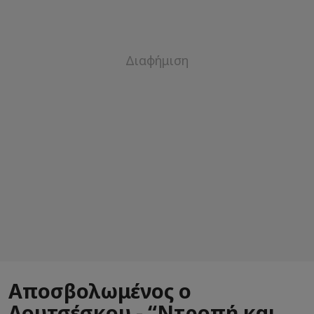
Αποσβολωμένος ο
Λουτσέσκου - “Ντροπή και