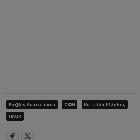
Ραζβάν Λουτσέσκου
ΟΦΗ
Κύπελλο Ελλάδας
ΠΑΟΚ