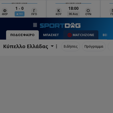
UEFA EUROPA LEAGUE
UEFA EUROPA LEAGUE
18:00
19:00
Κ
Ο
Γ
Ρ
Μ
06 Αυγ
06 Αυγ
ΚΟΥ
ΟΥΝ
ΓΙΑ
ΡΈΙ
ΜΑ
ΠΟΔΟΣΦΑΙΡΟ
ΜΠΑΣΚΕΤ
MATCHZONE
ΒΙΝΤ
Κύπελλο Ελλάδας
Ειδήσεις
Πρόγραμμα
Σ