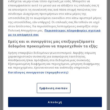
ενδέχεται να μην είναι τόσο σχετικές με εσάς. Μπορείτε να
επανεμφανίσετε αυτό το μενού για να αλλάξετε τις επιλογές σας ή
Διαβάστε επίσης...
να αποσύρετε τη συναίνεσή σας ανά πάσα στιγμή πατώντας τον
σύνδεσμο Διαχείριση προτιμήσεων στο κάτω μέρος της
ιστοσελίδας [ή το αιωρούμενο εικονίδιο στο κάτω αριστερό μέρος
Ο ΟΦΗ επηρεάζει τον
της ιστοσελίδας, εάν υπάρχει]. Οι επιλογές σας θα τεθούν σε ισχύ
Ολυμπιακό - Οι δρόμοι του
στον Ιστότοπος. Για περισσότερες λεπτομέρειες ανατρέξτε στην
καλοκαιριού!
Πολιτική Απορρήτου μας.
Περισσότερες πληροφορίες σχετικά
με το απόρρητό σας
Εμείς και οι συνεργάτες μας επεξεργαζόμαστε
Η μεγάλη έμπνευση Κόντη, η
δεδομένα προκειμένου να παρασχεθούν τα εξής:
μαγκιά των ΟΦΗτζήδων
και η επόμενη μέρα του
Χρήση επακριβών δεδομένων γεωεντοπισμού. Ακριβής σάρωση
χαρακτηριστικών συσκευής για αναγνώριση ταυτότητας.
ΠΑΟΚ
Αποθήκευση ή/και πρόσβαση στα δεδομένα μιας συσκευής.
Εξατομικευμένη διαφήμιση και περιεχόμενο, μέτρηση διαφήμισης
και περιεχομένου, έρευνα κοινού και ανάπτυξη υπηρεσιών.
Για τη διαιτησία στον τελικό
Κατάλογος συνεργατών (προμηθευτές)
Κυπέλλου:
«Περίμενα μια ανακοίνωση από τον ΟΦΗ
που να λέει ότι η διαιτησία στάθηκε στο ύψος των
Εμφάνιση σκοπών
περιστάσεων και ότι η ανακοίνωση που έβγαλε πριν
τον τελικό δεν ήταν σωστή. Αλλά δεν το κάνει κανένας
Αποδοχή
αυτό. Η διαιτητική ομάδα ήταν άριστη σε όλα τα