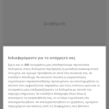
Ενδιαφερόμαστε για το απόρρητό σας
Εμείς και οι
603
συνεργάτες μας αποθηκεύουμε προσωπικά
δεδομένα, όπως δεδομένα περιήγησης ή μοναδικά αναγνωριστικά
στοιχεία, και έχουμε πρόσβαση σε αυτά στη συσκευή σας. Αν
επιλέξετε Αποδοχή, θα καταστεί δυνατή η ενεργοποίηση
τεχνολογιών παρακολούθησης προκειμένου να υποστηριχθούν οι
σκοποί που εμφανίζονται παρακάτω, για τους οποίους εμείς και οι
συνεργάτες μας επεξεργαζόμαστε τα δεδομένα με σκοπό την
παροχή υπηρεσιών. Αν επιλέξετε Απόρριψη όλων όλων ή
αποσύρετε τη συγκατάθεσή σας, οι εν λόγω τεχνολογίες θα
απενεργοποιηθούν. Αν απενεργοποιηθούν οι ιχνηλάτες, ορισμένο
Μεταξύ άλλων είπε:
περιεχόμενο και κάποιες από τις διαφημίσεις που βλέπετε