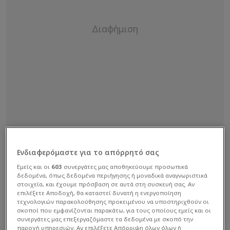
Ενδιαφερόμαστε για το απόρρητό σας
Εμείς και οι
603
συνεργάτες μας αποθηκεύουμε προσωπικά
δεδομένα, όπως δεδομένα περιήγησης ή μοναδικά αναγνωριστικά
στοιχεία, και έχουμε πρόσβαση σε αυτά στη συσκευή σας. Αν
επιλέξετε Αποδοχή, θα καταστεί δυνατή η ενεργοποίηση
τεχνολογιών παρακολούθησης προκειμένου να υποστηριχθούν οι
σκοποί που εμφανίζονται παρακάτω, για τους οποίους εμείς και οι
συνεργάτες μας επεξεργαζόμαστε τα δεδομένα με σκοπό την
παροχή υπηρεσιών. Αν επιλέξετε Απόρριψη όλων όλων ή