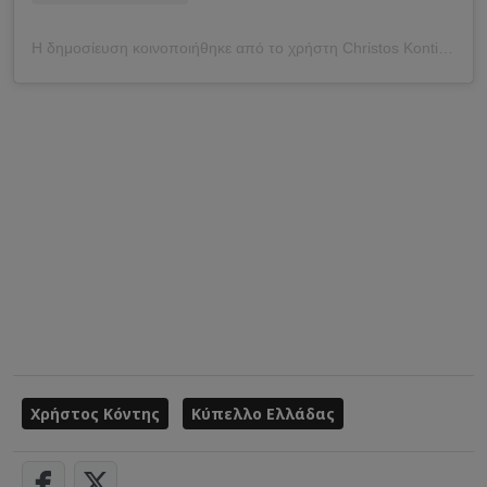
Η δημοσίευση κοινοποιήθηκε από το χρήστη Christos Kontis (@ckontis24)
Χρήστος Κόντης
Κύπελλο Ελλάδας