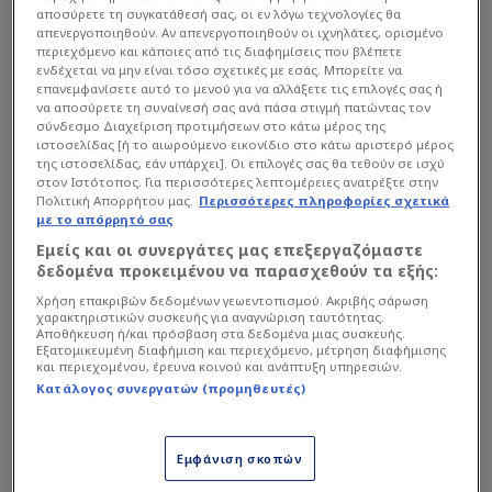
αποσύρετε τη συγκατάθεσή σας, οι εν λόγω τεχνολογίες θα
απενεργοποιηθούν. Αν απενεργοποιηθούν οι ιχνηλάτες, ορισμένο
περιεχόμενο και κάποιες από τις διαφημίσεις που βλέπετε
ενδέχεται να μην είναι τόσο σχετικές με εσάς. Μπορείτε να
επανεμφανίσετε αυτό το μενού για να αλλάξετε τις επιλογές σας ή
να αποσύρετε τη συναίνεσή σας ανά πάσα στιγμή πατώντας τον
Αναλυτικά όσα έγραψε ο τεχνικός του
ΟΦΗ
:
σύνδεσμο Διαχείριση προτιμήσεων στο κάτω μέρος της
ιστοσελίδας [ή το αιωρούμενο εικονίδιο στο κάτω αριστερό μέρος
της ιστοσελίδας, εάν υπάρχει]. Οι επιλογές σας θα τεθούν σε ισχύ
Διαβάστε επίσης...
στον Ιστότοπος. Για περισσότερες λεπτομέρειες ανατρέξτε στην
Πολιτική Απορρήτου μας.
Περισσότερες πληροφορίες σχετικά
με το απόρρητό σας
Ατελείωτο γλέντι ΟΦΗ:
Λατρεία για Κόντη, Μπούση
Εμείς και οι συνεργάτες μας επεξεργαζόμαστε
δεδομένα προκειμένου να παρασχεθούν τα εξής:
και φλεγόμενο Ηράκλειο
(VD)
Χρήση επακριβών δεδομένων γεωεντοπισμού. Ακριβής σάρωση
χαρακτηριστικών συσκευής για αναγνώριση ταυτότητας.
Πάρτι στο Ηράκλειο - Τι
Αποθήκευση ή/και πρόσβαση στα δεδομένα μιας συσκευής.
ζήτησε ο Κόντης και
Εξατομικευμένη διαφήμιση και περιεχόμενο, μέτρηση διαφήμισης
και περιεχομένου, έρευνα κοινού και ανάπτυξη υπηρεσιών.
τρέλανε τους οπαδούς ΟΦΗ
Κατάλογος συνεργατών (προμηθευτές)
(Vid)
Εμφάνιση σκοπών
"Αυτό το συναίσθημα δεν περιγράφεται εύκολα. Λίγες