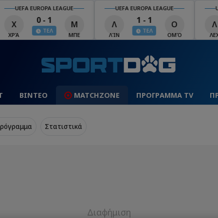
UEFA EUROPA LEAGUE
UEFA EUROPA LEAGUE
U
0 - 1
1 - 1
Χ
Μ
Λ
Ο
Λ
ΤΕΛ
ΤΕΛ
ΧΡΆ
ΜΠΕ
ΛΊΝ
ΟΜΌ
ΛΕΧ
Τ
ΒΙΝΤΕΟ
MATCHZONE
ΠΡΟΓΡΑΜΜΑ TV
Π
ρόγραμμα
Στατιστικά