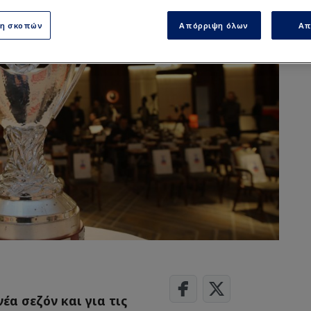
ση σκοπών
Απόρριψη όλων
Απ
έα σεζόν και για τις