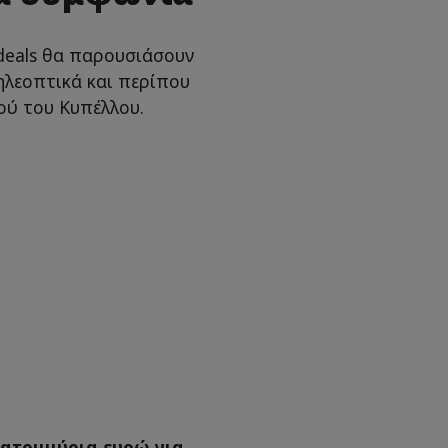
deals θα παρουσιάσουν
λεοπτικά και περίπου
ού του Κυπέλλου.
κατομμύρια ευρώ για