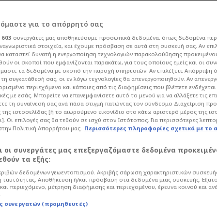
ρόμαστε για το απόρρητό σας
ι
603
συνεργάτες μας αποθηκεύουμε προσωπικά δεδομένα, όπως δεδομένα περ
ναγνωριστικά στοιχεία, και έχουμε πρόσβαση σε αυτά στη συσκευή σας. Αν επι
α καταστεί δυνατή η ενεργοποίηση τεχνολογιών παρακολούθησης προκειμένο
λεοπτική στέγη για
ούν οι σκοποί που εμφανίζονται παρακάτω, για τους οποίους εμείς και οι συν
μαστε τα δεδομένα με σκοπό την παροχή υπηρεσιών. Αν επιλέξετε Απόρριψη 
τη συγκατάθεσή σας, οι εν λόγω τεχνολογίες θα απενεργοποιηθούν. Αν απενερ
ρ Καπ - "Χρυσό"
 ορισμένο περιεχόμενο και κάποιες από τις διαφημίσεις που βλέπετε ενδέχεται 
κές με εσάς. Μπορείτε να επανεμφανίσετε αυτό το μενού για να αλλάξετε τις επ
τε τη συναίνεσή σας ανά πάσα στιγμή πατώντας τον σύνδεσμο Διαχείριση πρ
 της ιστοσελίδας [ή το αιωρούμενο εικονίδιο στο κάτω αριστερό μέρος της ισ
ι]. Οι επιλογές σας θα τεθούν σε ισχύ στον Ιστότοπος. Για περισσότερες λεπτο
στην Πολιτική Απορρήτου μας.
Περισσότερες πληροφορίες σχετικά με το 
οδόσφαιρο
Κύπελλο Ελλάδας
αι οι συνεργάτες μας επεξεργαζόμαστε δεδομένα προκειμέν
ο ελληνικό ποδόσφαιρο από τη νέα
θούν τα εξής:
ριβών δεδομένων γεωεντοπισμού. Ακριβής σάρωση χαρακτηριστικών συσκευής
 ταυτότητας. Αποθήκευση ή/και πρόσβαση στα δεδομένα μιας συσκευής. Εξατ
και περιεχόμενο, μέτρηση διαφήμισης και περιεχομένου, έρευνα κοινού και αν
.
ς συνεργατών (προμηθευτές)