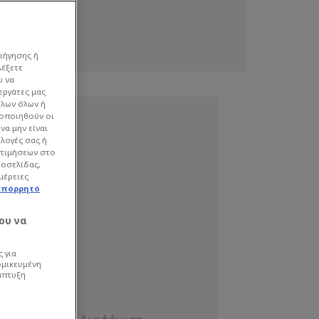
ιήγησης ή
λέξετε
υ να
εργάτες μας
όλων όλων ή
γοποιηθούν οι
να μην είναι
ιλογές σας ή
οτιμήσεων στο
τοσελίδας,
μέρειες
απόρρητό
ου να
 για
ομικευμένη
άπτυξη