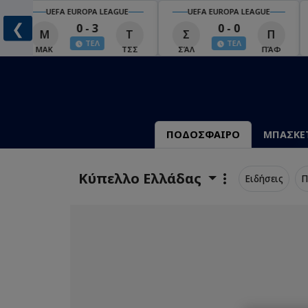
UEFA EUROPA LEAGUE
UEFA EUROPA LEAGUE
❮
0 - 3
0 - 0
Μ
Τ
Σ
Π
ΤΕΛ
ΤΕΛ
ΜΑΚ
ΤΣΣ
ΣΆΛ
ΠΆΦ
ΠΟΔΟΣΦΑΙΡΟ
ΜΠΑΣΚΕ
Κύπελλο Ελλάδας
Ειδήσεις
Π