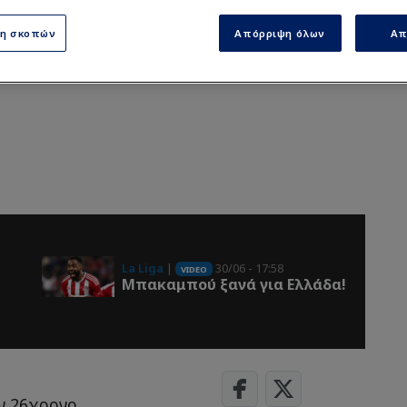
ση σκοπών
Απόρριψη όλων
Απ
La Liga
|
30/06 - 17:58
VIDEO
Μπακαμπού ξανά για Ελλάδα!
ον 26χρονο