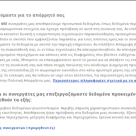
 από παίκτη της
ρόμαστε για το απόρρητό σας
ι
603
συνεργάτες μας αποθηκεύουμε προσωπικά δεδομένα, όπως δεδομένα περ
επέρασε τον Κρόιφ!
ναγνωριστικά στοιχεία, και έχουμε πρόσβαση σε αυτά στη συσκευή σας. Αν επι
α καταστεί δυνατή η ενεργοποίηση τεχνολογιών παρακολούθησης προκειμένο
ούν οι σκοποί που εμφανίζονται παρακάτω, για τους οποίους εμείς και οι συν
μαστε τα δεδομένα με σκοπό την παροχή υπηρεσιών. Αν επιλέξετε Απόρριψη 
οδόσφαιρο
La Liga
τη συγκατάθεσή σας, οι εν λόγω τεχνολογίες θα απενεργοποιηθούν. Αν απενερ
 ορισμένο περιεχόμενο και κάποιες από τις διαφημίσεις που βλέπετε ενδέχεται 
ιστή των Καταλανών, που μπήκε στο
κές με εσάς. Μπορείτε να επανεμφανίσετε αυτό το μενού για να αλλάξετε τις επ
τε τη συναίνεσή σας ανά πάσα στιγμή πατώντας τον σύνδεσμο Διαχείριση πρ
, ξεπερνώντας μάλιστα τον θρύλο των
 της ιστοσελίδας [ή το αιωρούμενο εικονίδιο στο κάτω αριστερό μέρος της ισ
ι]. Οι επιλογές σας θα τεθούν σε ισχύ στον Ιστότοπος. Για περισσότερες λεπτο
στην Πολιτική Απορρήτου μας.
Περισσότερες πληροφορίες σχετικά με το 
αι οι συνεργάτες μας επεξεργαζόμαστε δεδομένα προκειμέν
θούν τα εξής:
ριβών δεδομένων γεωεντοπισμού. Ακριβής σάρωση χαρακτηριστικών συσκευής
 ταυτότητας. Αποθήκευση ή/και πρόσβαση στα δεδομένα μιας συσκευής. Εξατ
και περιεχόμενο, μέτρηση διαφήμισης και περιεχομένου, έρευνα κοινού και αν
.
ς συνεργατών (προμηθευτές)