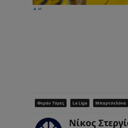
AP
Φεράν Τόρες
La Liga
Μπαρτσελόνα
Νίκος Στεργ