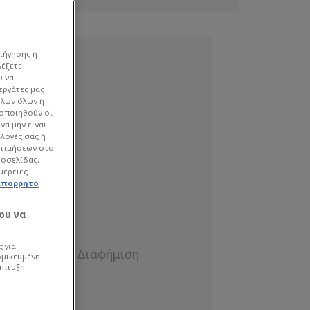
ιήγησης ή
λέξετε
υ να
εργάτες μας
όλων όλων ή
γοποιηθούν οι
να μην είναι
ιλογές σας ή
οτιμήσεων στο
τοσελίδας,
μέρειες
απόρρητό
ου να
 για
ομικευμένη
άπτυξη