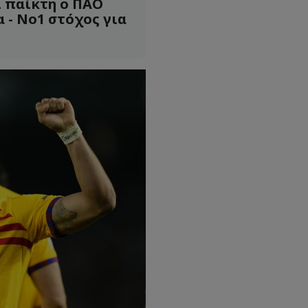
ι παίκτη ο ΠΑΟ
- Νο1 στόχος για