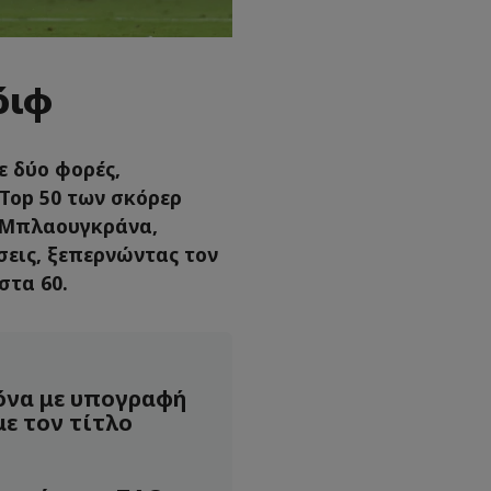
όιφ
ε δύο φορές,
Top 50 των σκόρερ
 Μπλαουγκράνα,
σεις, ξεπερνώντας τον
στα 60.
όνα με υπογραφή
με τον τίτλο