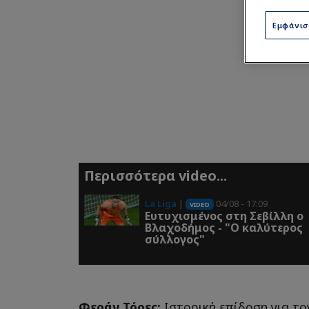
Εμφάνι
Περισσότερα video...
La Liga
|
04/08 - 17:09
VIDEO
Ευτυχισμένος στη Σεβίλλη ο
Βλαχοδήμος - "Ο καλύτερος
σύλλογος"
Φεράν Τόρες:
Ιστορική επίδοση για τ